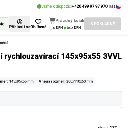
Jsme k dispozici
+420 499 97 97 97
O nás
Prázdný košík
bic
K POKLADNĚ
Přihlásit se
Oblíbené
s DPH
bez DPH
hnědá
ní rychlouzavírací 145x95x55 3VVL
změr:
145x95x55 mm
Vnější rozměr:
200x110x60 mm
sleva
17%