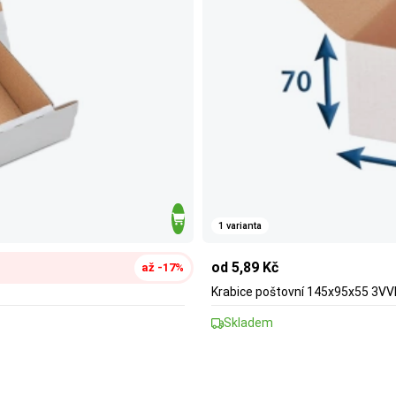
1 varianta
od 5,89 Kč
až -17%
Krabice poštovní 145x95x55 3VV
Skladem