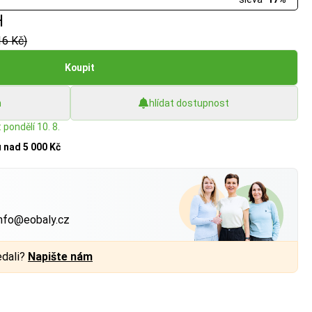
H
16 Kč)
Koupit
h
hlídat dostupnost
 pondělí 10. 8.
u
nad 5 000 Kč
?
nfo@eobaly.cz
edali?
Napište nám