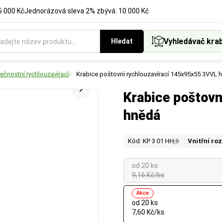
5 000 Kč
Jednorázová sleva 2% zbývá: 10 000 Kč
Vyhledávač kra
Hledat
ečnostní rychlouzavírací
Krabice poštovní rychlouzavírací 145x95x55 3VVL 
Krabice poštov
hnědá
Kód: KP 3 01 HH
Vnitřní ro
od 20 ks
9,16 Kč/ks
Akce
od 20 ks
7,60 Kč/ks