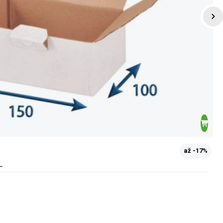
až -17%
L