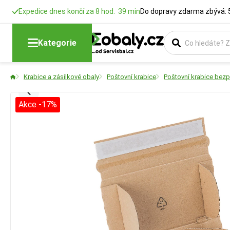
Expedice dnes končí za 8 hod. 39 min
Do dopravy zdarma zbývá: 
Kategorie
Krabice a zásilkové obaly
Poštovní krabice
Poštovní krabice bezp
Akce -17%