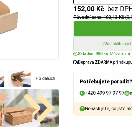
152,00 Kč
bez DP
Původní cena: 183,13 Kč (9,
do oblíbenýc
Skladem 980 ks
. Můžete mít:
Doprava ZDARMA
při nákup
+ 3 dalších
Potřebujete poradit
+420 499 97 97 97
i
Nenašli jste, co jste hl