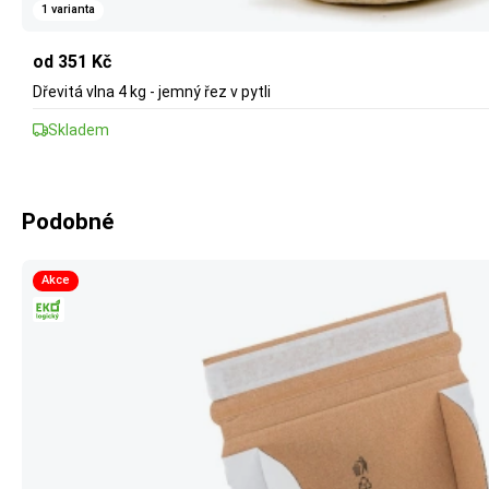
1 varianta
od 351 Kč
Dřevitá vlna 4 kg - jemný řez v pytli
Skladem
Podobné
Akce