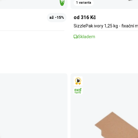
1 varianta
od 316 Kč
až -15%
SizzlePak ivory 1,25 kg - fixační 
Skladem