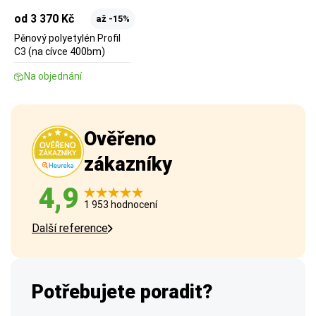
od 3 370 Kč
až -15%
Pěnový polyetylén Profil
C3 (na cívce 400bm)
Na objednání
Ověřeno
zákazníky
4,9
1 953 hodnocení
Další reference
Potřebujete poradit?