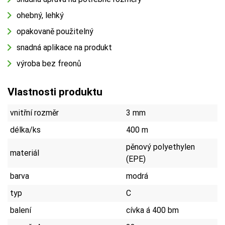
ohebný, lehký
opakovaně použitelný
snadná aplikace na produkt
výroba bez freonů
Vlastnosti produktu
vnitřní rozměr
3 mm
délka/ks
400 m
pěnový polyethylen
materiál
(EPE)
barva
modrá
typ
C
balení
cívka á 400 bm