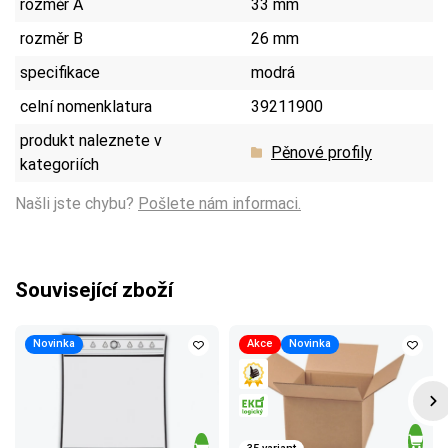
rozměr A
33 mm
rozměr B
26 mm
specifikace
modrá
celní nomenklatura
39211900
produkt naleznete v
Pěnové profily
kategoriích
Našli jste chybu?
Pošlete nám informaci.
Související zboží
Novinka
Akce
Novinka