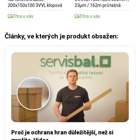
200x150x100 3VVL klopová
23µm / 162m průtažná
Zítra u vás
Zítra u vás
Články, ve kterých je produkt obsažen:
Proč je ochrana hran důležitější, než si