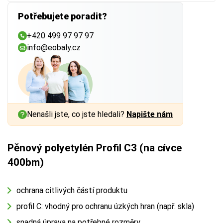
Potřebujete poradit?
+420 499 97 97 97
info@eobaly.cz
Nenašli jste, co jste hledali?
Napište nám
Pěnový polyetylén Profil C3 (na cívce
400bm)
ochrana citlivých částí produktu
profil C: vhodný pro ochranu úzkých hran (např. skla)
snadná úprava na potřebné rozměry