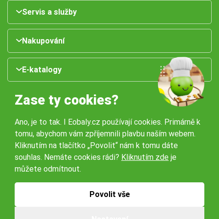
Servis a služby
Nakupování
E-katalogy
Zase ty cookies?
Ano, je to tak. I Eobaly.cz používají cookies. Primárně k
tomu, abychom vám zpříjemnili plavbu naším webem.
Kliknutím na tlačítko „Povolit“ nám k tomu dáte
souhlas. Nemáte cookies rádi?
Kliknutím zde
je
Naše pobočky:
můžete odmítnout.
Obchodní podmínky
Ochrana osobníchů údajů
Povolit vše