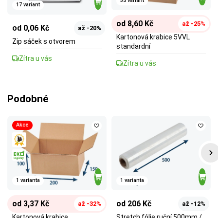
35 variant
17 variant
od 8,60 Kč
až -25%
od 0,06 Kč
až -20%
Kartonová krabice 5VVL
Zip sáček s otvorem
standardní
Zítra u vás
Zítra u vás
Podobné
Akce
1 varianta
1 varianta
od 3,37 Kč
od 206 Kč
až -32%
až -12%
Kartonová krabice
Stretch fólie ruční 500mm /