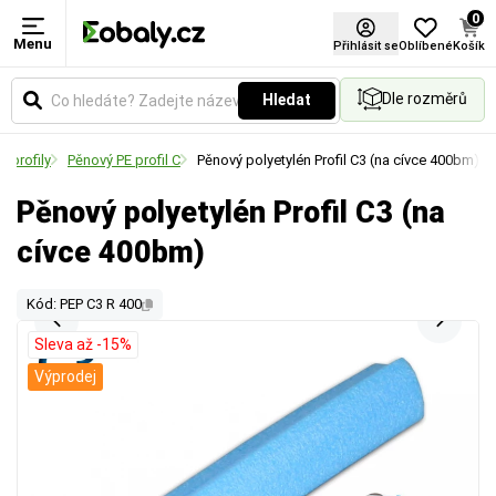
0
Menu
Přihlásit se
Oblíbené
Košík
Dle rozměrů
Hledat
 profily
Pěnový PE profil C
Pěnový polyetylén Profil C3 (na cívce 400bm)
Pěnový polyetylén Profil C3 (na
cívce 400bm)
Kód: PEP C3 R 400
Sleva až -15%
Výprodej