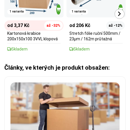
1 varianta
1 varianta
od 3,37 Kč
od 206 Kč
až -32%
až -12%
Kartonová krabice
Stretch fólie ruční 500mm /
200x150x100 3VVL klopová
23µm / 162m průtažná
Skladem
Skladem
Články, ve kterých je produkt obsažen: