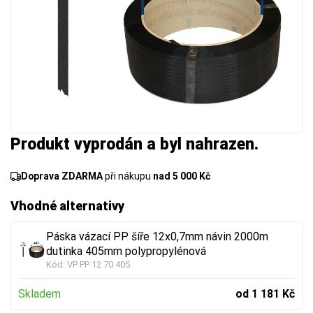
Produkt vyprodán a byl nahrazen.
Doprava ZDARMA
při nákupu
nad 5 000 Kč
Vhodné alternativy
Páska vázací PP šíře 12x0,7mm návin 2000m
dutinka 405mm polypropylénová
Kód:
VP PP 12 70 405
Skladem
od 1 181 Kč