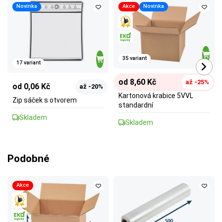
Novinka
Akce
Novinka
35 variant
17 variant
od 8,60 Kč
až -25%
od 0,06 Kč
až -20%
Kartonová krabice 5VVL
Zip sáček s otvorem
standardní
Skladem
Skladem
Podobné
Akce