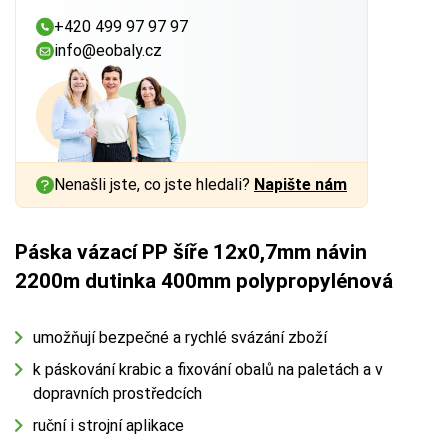
+420 499 97 97 97
info@eobaly.cz
Nenašli jste, co jste hledali?
Napište nám
Páska vázací PP šíře 12x0,7mm návin
2200m dutinka 400mm polypropylénová
umožňují bezpečné a rychlé svázání zboží
k páskování krabic a fixování obalů na paletách a v
dopravních prostředcích
ruční i strojní aplikace