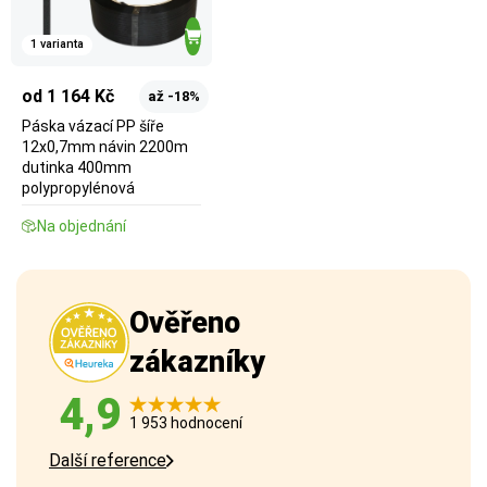
1 varianta
od 1 164 Kč
až -18%
Páska vázací PP šíře
12x0,7mm návin 2200m
dutinka 400mm
polypropylénová
Na objednání
Ověřeno
zákazníky
4,9
1 953 hodnocení
Další reference