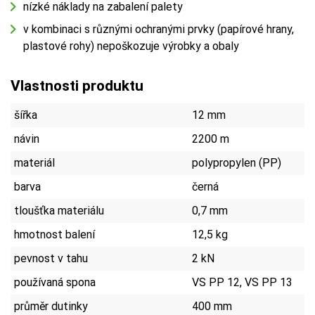
nízké náklady na zabalení palety
v kombinaci s různými ochranými prvky (papírové hrany,
plastové rohy) nepoškozuje výrobky a obaly
Vlastnosti produktu
šířka
12 mm
návin
2200 m
materiál
polypropylen (PP)
barva
černá
tloušťka materiálu
0,7 mm
hmotnost balení
12,5 kg
pevnost v tahu
2 kN
používaná spona
VS PP 12, VS PP 13
průměr dutinky
400 mm