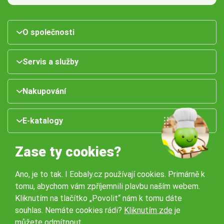
O společnosti
Servis a služby
Nakupování
E-katalogy
Zase ty cookies?
Ano, je to tak. I Eobaly.cz používají cookies. Primárně k
tomu, abychom vám zpříjemnili plavbu naším webem.
Kliknutím na tlačítko „Povolit“ nám k tomu dáte
souhlas. Nemáte cookies rádi?
Kliknutím zde
je
Naše pobočky:
můžete odmítnout.