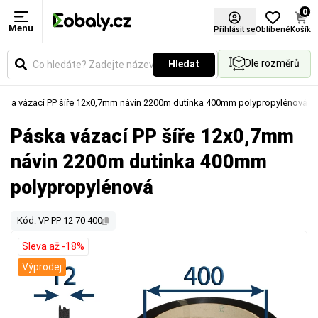
0
Menu
Přihlásit se
Oblíbené
Košík
Dle rozměrů
Hledat
áska vázací PP šíře 12x0,7mm návin 2200m dutinka 400mm polypropylénová
Páska vázací PP šíře 12x0,7mm
návin 2200m dutinka 400mm
polypropylénová
Kód: VP PP 12 70 400
Sleva až -18%
Výprodej