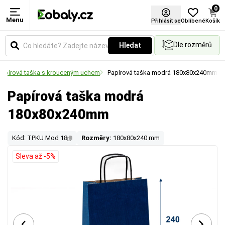
0
Menu
Přihlásit se
Oblíbené
Košík
Dle rozměrů
Hledat
papírová taška s krouceným uchem
Papírová taška modrá 180x80x240mm
Papírová taška modrá
180x80x240mm
Kód: TPKU Mod 18
Rozměry:
180x80x240 mm
Sleva až -5%