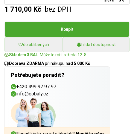
sleva
5%
1 710,00 Kč
bez DPH
Koupit
do oblíbených
hlídat dostupnost
Skladem 3 BAL
. Můžete mít: středa 12. 8.
Doprava ZDARMA
při nákupu
nad 5 000 Kč
Potřebujete poradit?
+420 499 97 97 97
info@eobaly.cz
Nenašli jste, co jste hledali?
Napište nám