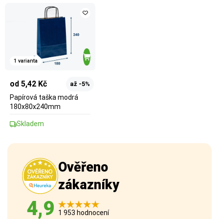
1 varianta
od 5,42 Kč
až -5%
Papírová taška modrá
180x80x240mm
Skladem
Ověřeno
zákazníky
4,9
1 953 hodnocení