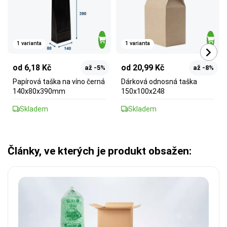
1 varianta
1 varianta
od 6,18 Kč
od 20,99 Kč
až -5%
až -8%
Papírová taška na víno černá
Dárková odnosná taška
140x80x390mm
150x100x248
Skladem
Skladem
Články, ve kterých je produkt obsažen: