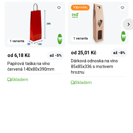
Výprodej
1 varianta
1 varianta
od 25,01 Kč
až -8%
od 6,18 Kč
až -5%
Dárková odnoska na víno
Papírová taška na víno
85x85x336 s motivem
červená 140x80x390mm
hroznu
Skladem
Skladem