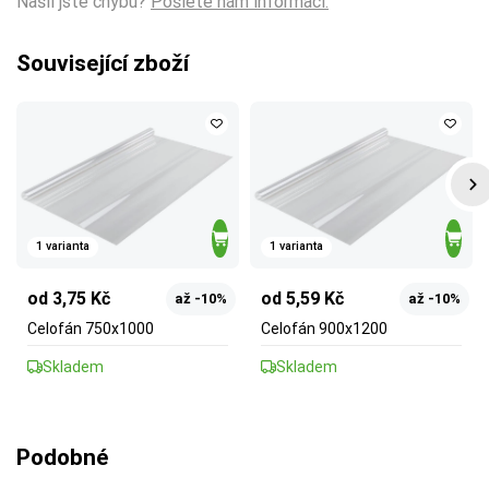
Našli jste chybu?
Pošlete nám informaci.
Související zboží
1 varianta
1 varianta
od 3,75 Kč
od 5,59 Kč
až -10%
až -10%
Celofán 750x1000
Celofán 900x1200
Skladem
Skladem
Podobné