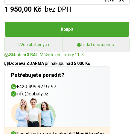
sleva
5%
1 950,00 Kč
bez DPH
Koupit
do oblíbených
hlídat dostupnost
Skladem 3 BAL
. Můžete mít: úterý 11. 8.
Doprava ZDARMA
při nákupu
nad 5 000 Kč
Potřebujete poradit?
+420 499 97 97 97
info@eobaly.cz
Nenašli jste, co jste hledali?
Napište nám