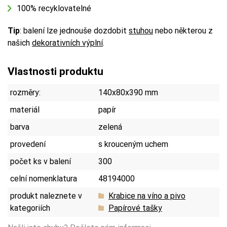
100% recyklovatelné
Tip
: balení lze jednouše dozdobit
stuhou
nebo některou z
našich
dekorativních výplní
.
Vlastnosti produktu
rozměry:
140x80x390 mm
materiál
papír
barva
zelená
provedení
s krouceným uchem
počet ks v balení
300
celní nomenklatura
48194000
produkt naleznete v
Krabice na víno a pivo
kategoriích
Papírové tašky