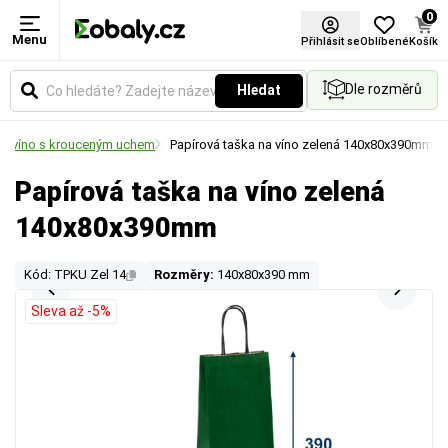
0
Menu
Přihlásit se
Oblíbené
Košík
Dle rozměrů
Hledat
na víno s krouceným uchem
Papírová taška na víno zelená 140x80x390mm
Papírová taška na víno zelená
140x80x390mm
Kód: TPKU Zel 14
Rozměry:
140x80x390 mm
Sleva až -5%