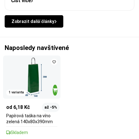
Číst více
Zobrazit další články
Naposledy navštívené
1 varianta
od 6,18 Kč
až -5%
Papírová taška na víno
zelená 140x80x390mm
Skladem