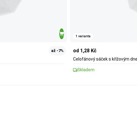
1 varianta
od 1,28 Kč
až -7%
Celofánový sáček s křížovým d
Skladem