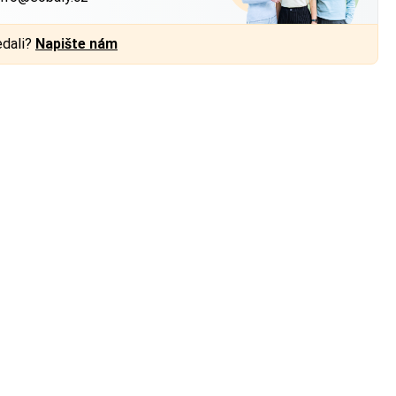
edali?
Napište nám