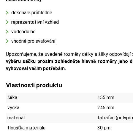
dokonale průhledné
reprezentativní vzhled
voděodolné
vhodné pro
svařování
Upozorňujeme, že uvedené rozměry délky a šířky odpovídají
výběru sáčku prosím zohledněte hlavně rozměry jeho dn
vyhovoval vašim potřebám.
Vlastnosti produktu
šířka
155 mm
výška
245 mm
materiál
tatrafán (polypr
tloušťka materiálu
30 µm