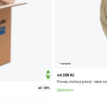
1 varianta
od 208 Kč
Provaz, motouz jutový - návin c
až -20%
Skladem