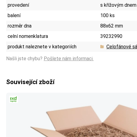
provedení
s křížovým dnem
balení
100 ks
rozměr dna
88x62 mm
celní nomenklatura
39232990
produkt naleznete v kategoriích
Celofánové s
Našli jste chybu?
Pošlete nám informaci.
Související zboží