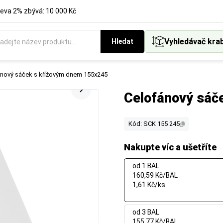
eva 2% zbývá: 10 000 Kč
Vyhledávač kra
Hledat
ánový sáček s křížovým dnem 155x245
Celofánový sáč
Kód: SCK 155 245
Nakupte víc a ušetříte
od 1 BAL
160,59 Kč/BAL
1,61 Kč/ks
od 3 BAL
155,77 Kč/BAL