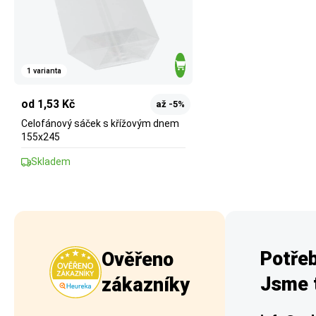
1 varianta
od 1,53 Kč
až -5%
Celofánový sáček s křížovým dnem
155x245
Skladem
Potřeb
Ověřeno
Jsme t
zákazníky