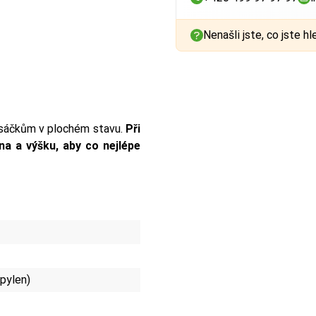
Nenašli jste, co jste hl
 sáčkům v plochém stavu.
Při
a a výšku, aby co nejlépe
opylen)