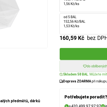
1,56 Kč/ks
od 5 BAL
152,56 Kč/BAL
1,53 Kč/ks
160,59 Kč
bez DP
do oblíbenýc
Skladem 58 BAL
. Můžete mít:
Doprava ZDARMA
při nákup
Potřebujete poradit
malých předmětů, dárků
+420 499 97 97 97
i