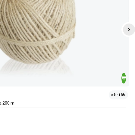
až -18%
ca 200 m