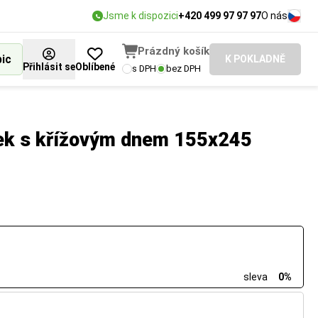
Jsme k dispozici
+420 499 97 97 97
O nás
Prázdný košík
bic
K POKLADNĚ
Přihlásit se
Oblíbené
s DPH
bez DPH
ek s křížovým dnem 155x245
sleva
0%