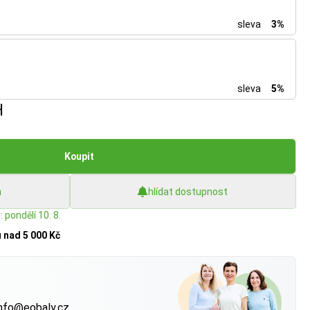
sleva
3%
sleva
5%
H
Koupit
h
hlídat dostupnost
 pondělí 10. 8.
u
nad 5 000 Kč
?
nfo@eobaly.cz