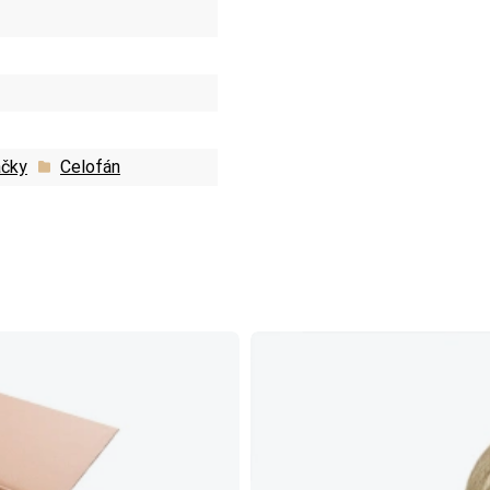
áčky
Celofán