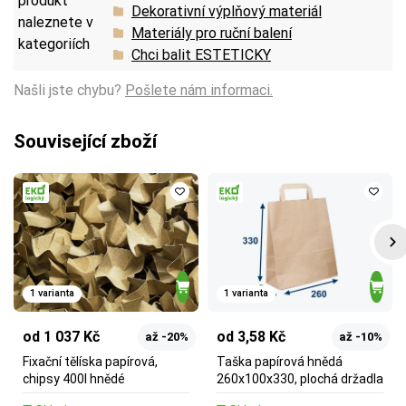
produkt
Dekorativní výplňový materiál
naleznete v
Materiály pro ruční balení
kategoriích
Chci balit ESTETICKY
Našli jste chybu?
Pošlete nám informaci.
Související zboží
1 varianta
1 varianta
od 1 037 Kč
od 3,58 Kč
až -20%
až -10%
Fixační tělíska papírová,
Taška papírová hnědá
chipsy 400l hnědé
260x100x330, plochá držadla