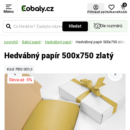
0
Menu
Přihlásit se
Oblíbené
Košík
Dle rozměrů
Hledat
na povrchů
Balicí papír
Hedvábný papír
Hedvábný papír 500x750 zlatý
Hedvábný papír 500x750 zlatý
Kód: PBS 001
Sleva až -5%