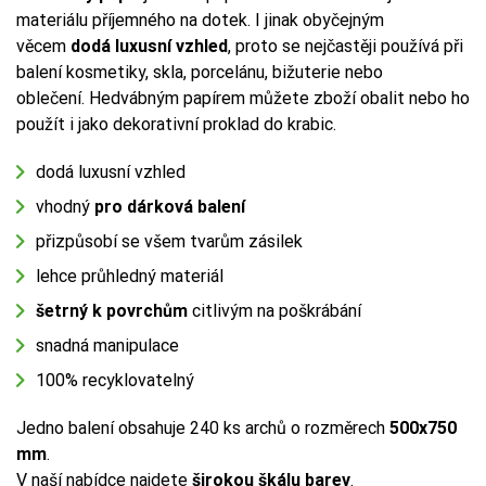
materiálu příjemného na dotek. I jinak obyčejným
věcem
dodá luxusní vzhled
, proto se nejčastěji používá při
balení kosmetiky, skla, porcelánu, bižuterie nebo
oblečení. Hedvábným papírem můžete zboží obalit nebo ho
použít i jako dekorativní proklad do krabic.
dodá luxusní vzhled
vhodný
pro dárková balení
přizpůsobí se všem tvarům zásilek
lehce průhledný materiál
šetrný k povrchům
citlivým na poškrábání
snadná manipulace
100% recyklovatelný
Jedno balení obsahuje 240 ks archů o rozměrech
500x750
mm
.
V naší nabídce najdete
širokou škálu barev
.