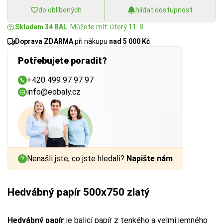
do oblíbených
hlídat dostupnost
Skladem 34 BAL
. Můžete mít: úterý 11. 8.
Doprava ZDARMA
při nákupu
nad 5 000 Kč
Potřebujete poradit?
+420 499 97 97 97
info@eobaly.cz
Nenašli jste, co jste hledali?
Napište nám
Hedvábný papír 500x750 zlatý
Hedvábný papír
je balicí papír z tenkého a velmi jemného