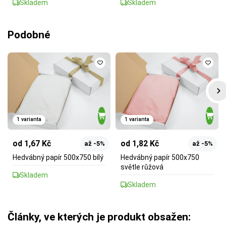
Skladem
Skladem
Podobné
1 varianta
1 varianta
od 1,67 Kč
od 1,82 Kč
až -5%
až -5%
Hedvábný papír 500x750 bílý
Hedvábný papír 500x750
světle růžová
Skladem
Skladem
Články, ve kterých je produkt obsažen: