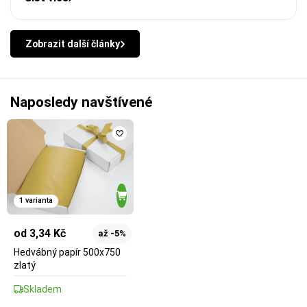
Zobrazit další články
Naposledy navštívené
1 varianta
od 3,34 Kč
až -5%
Hedvábný papír 500x750
zlatý
Skladem