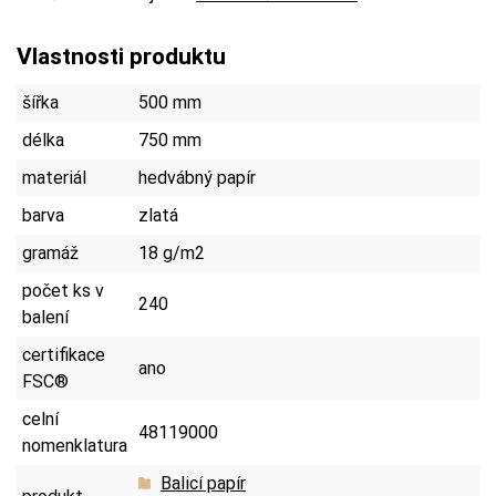
Vlastnosti produktu
šířka
500 mm
délka
750 mm
materiál
hedvábný papír
barva
zlatá
gramáž
18 g/m2
počet ks v
240
balení
certifikace
ano
FSC®
celní
48119000
nomenklatura
Balicí papír