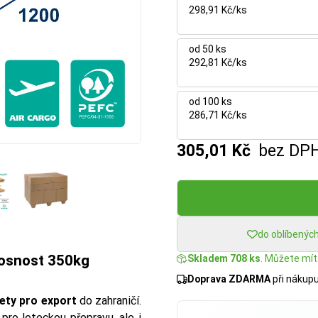
298,91 Kč/ks
od 50 ks
292,81 Kč/ks
od 100 ks
286,71 Kč/ks
305,01 Kč
bez DP
do oblíbenýc
nosnost 350kg
Skladem 708 ks
. Můžete mít:
Doprava ZDARMA
při nákup
lety pro export
do zahraničí.
pro leteckou přepravu, ale i