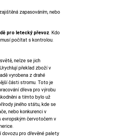
 zajištěná zapasováním, nebo
dě pro letecký převoz
. Kdo
musí počítat s kontrolou.
větě, nelze se jich
rychlují překlad zboží v
padě vyrobena z drahé
ější části stromu. Toto je
pracování dřeva pro výrobu
škodněni a tímto bylo už
írody jiného státu, kde se
ače, nebo konkurenci v
e s evropským červotočem v
erice.
ní dovozu pro dřevěné palety