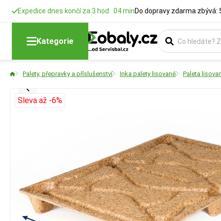
Expedice dnes končí za 3 hod. 04 min
Do dopravy zdarma zbývá: 
Kategorie
Palety, přepravky a příslušenství
Inka palety lisované
Paleta lisova
Sleva až -6%