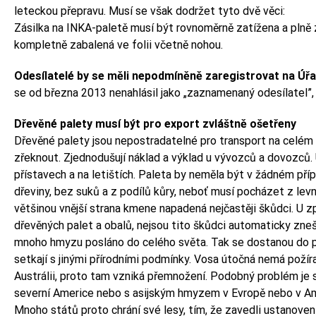
leteckou přepravu. Musí se však dodržet tyto dvě věci:
Zásilka na INKA-paletě musí být rovnoměrně zatížena a plně
kompletně zabalená ve folii včetně nohou.
Odesílatelé by se měli nepodmíněně zaregistrovat na Úřa
se od března 2013 nenahlásil jako „zaznamenaný odesílatel”, 
Dřevěné palety musí být pro export zvláštně ošetřeny
Dřevěné palety jsou nepostradatelné pro transport na celém s
zřeknout. Zjednodušují náklad a výklad u vývozců a dovozců. U
přístavech a na letištích. Paleta by neměla být v žádném pří
dřeviny, bez suků a z podílů kůry, neboť musí pocházet z levn
většinou vnější strana kmene napadená nejčastěji škůdci. U z
dřevěných palet a obalů, nejsou tito škůdci automaticky zne
mnoho hmyzu posláno do celého světa. Tak se dostanou do př
setkají s jinými přírodními podmínky. Vosa útočná nemá požír
Austrálii, proto tam vzniká přemnožení. Podobný problém j
severní Americe nebo s asijským hmyzem v Evropě nebo v Am
Mnoho států proto chrání své lesy, tím, že zavedli ustanove