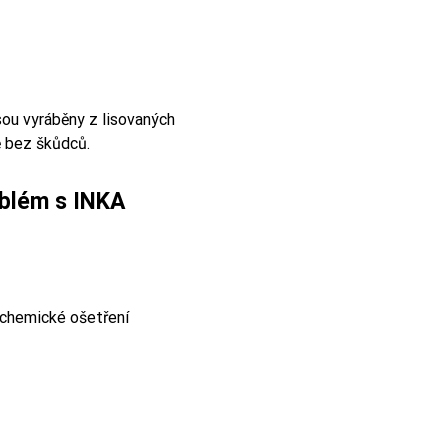
sou vyráběny z lisovaných
ě bez škůdců.
blém s INKA
 chemické ošetření