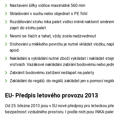
Nastavení šířky vidlice maximálně 560 mm
Skladování v suchu nebo objednat s PE fólií
Rozdělování stohu Inka palet vidlici mírně naklonit směre
zajet do stohu palet
Nesmí se tlačit a tahat, vždy zcela nadzvednout
Stohování u měkkého povrchu je nutné vkládat vložku, např.
apod.
Nakládání a vykládání nutné zboží vykládat i nakládat ste
vrstvách. Vazákové nakládání zabrání bodovému nebo jed
Zabránit bodovému zatížení nešlapat na palety
Zakládání do regálů: do regálů zakládat jen s pomocí regá
EU- Předpis letového provozu 2013
Od 25. března 2013 jsou v EU nové předpisy pro leteckou přep
bezpečnost vzdušného prostoru. I podle nich jsou INKA-pale