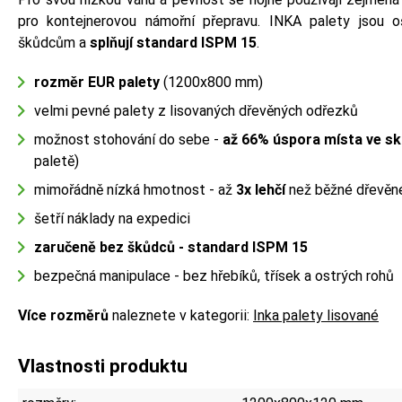
pro kontejnerovou námořní přepravu. INKA palety jsou 
škůdcům a
splňují standard ISPM 15
.
rozměr EUR palety
(1200x800 mm)
velmi pevné palety z lisovaných dřevěných odřezků
možnost stohování do sebe -
až 66%
úspora
místa ve sk
paletě)
mimořádně nízká hmotnost - až
3x lehčí
než běžné dřevěn
šetří náklady na expedici
zaručeně bez škůdců - standard ISPM 15
bezpečná manipulace - bez hřebíků, třísek a ostrých rohů
Více rozměrů
naleznete v kategorii:
Inka palety lisované
Vlastnosti produktu