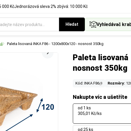
5 000 Kč
Jednorázová sleva 2% zbývá: 10 000 Kč
Vyhledávač kra
Hledat
ná
Paleta lisovaná INKA F86 - 1200x800x120 - nosnost 350kg
Paleta lisovan
nosnost 350kg
Kód: INKA F86
Rozměry:
12
Nakupte víc a ušetříte
od 1 ks
305,01 Kč/ks
od 25 ks