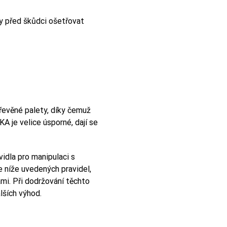
ty před škůdci ošetřovat
řevěné palety, díky čemuž
A je velice úsporné, dají se
vidla pro manipulaci s
e níže uvedených pravidel,
ami. Při dodržování těchto
lších výhod.