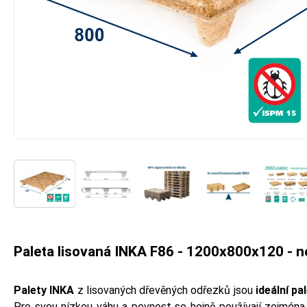
Paleta lisovaná INKA F86 - 1200x800x120 - 
Palety INKA
z lisovaných dřevěných odřezků jsou
ideální pa
Pro svou nízkou váhu a pevnost se hojně používají zejména 