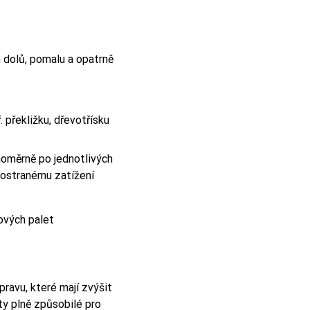
m dolů, pomalu a opatrně
 překližku, dřevotřísku
jnoměrně po jednotlivých
nostranému zatížení
lových palet
ravu, které mají zvýšit
ty plně způsobilé pro