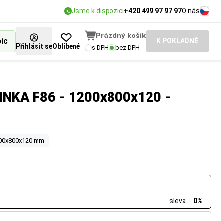
Jsme k dispozici
+420 499 97 97 97
O nás
Prázdný košík
bic
K POKLADNĚ
Přihlásit se
Oblíbené
s DPH
bez DPH
á INKA F86 - 1200x800x120 -
00x800x120 mm
sleva
0%