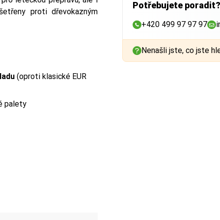
Potřebujete poradit
ošetřeny proti dřevokazným
+420 499 97 97 97
i
Nenašli jste, co jste hl
ladu
(oproti klasické EUR
é palety