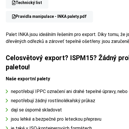
Technický list
Pravidla manipulace - INKA palety.pdf
Palet INKA jsou ideálním řešením pro export. Díky tomu, že j
dřevěných odřezků a zároveť tepelně ošetřeny. jsou zaručen
Celosvětový export? ISPM15? Žádný pro
paletou!
Naše exportní palety
nepotřebují IPPC označení ani drahé tepelné úpravy, nebo
nepotřebují žádný rostlinolékařský průkaz
dají se úsporně skladovat
jsou lehké a bezpečné pro leteckou přepravu
je také v ISO-kontejnerových formátech