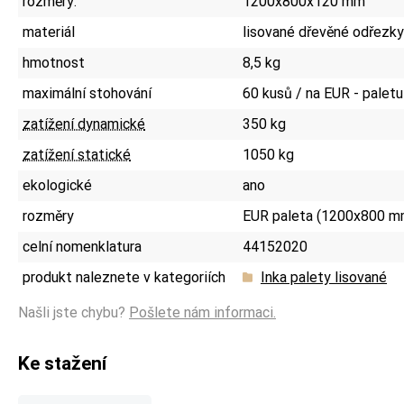
rozměry:
1200x800x120 mm
materiál
lisované dřevěné odřezky
hmotnost
8,5 kg
maximální stohování
60 kusů / na EUR - paletu
zatížení dynamické
350 kg
zatížení statické
1050 kg
ekologické
ano
rozměry
EUR paleta (1200x800 m
celní nomenklatura
44152020
produkt naleznete v kategoriích
Inka palety lisované
Našli jste chybu?
Pošlete nám informaci.
Ke stažení