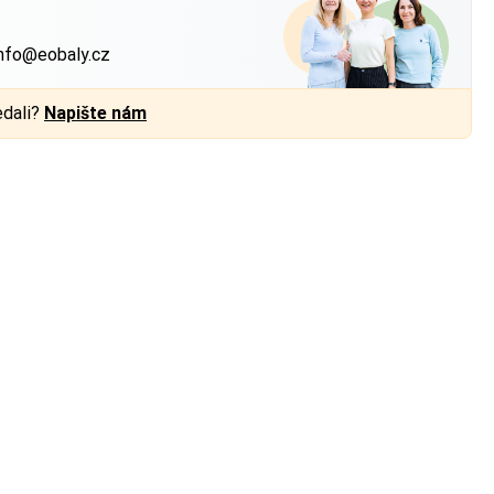
?
nfo@eobaly.cz
edali?
Napište nám