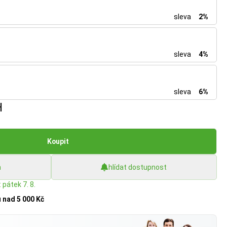
sleva
2%
sleva
4%
sleva
6%
H
Koupit
h
hlídat dostupnost
 pátek 7. 8.
u
nad 5 000 Kč