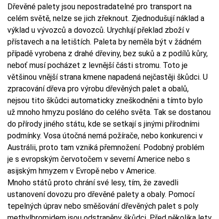
Dřevěné palety jsou nepostradatelné pro transport na
celém světě, nelze se jich zřeknout. Zjednodušují náklad a
výklad u vývozců a dovozců. Urychlují překlad zboží v
přístavech a na letištích. Paleta by neměla být v žádném
případě vyrobena z drahé dřeviny, bez suků a z podílů kůry,
neboť musí pocházet z levnější části stromu. Toto je
většinou vnější strana kmene napadená nejčastěji škůdci. U
zpracování dřeva pro výrobu dřevěných palet a obalů,
nejsou tito škůdci automaticky zneškodněni a tímto bylo
už mnoho hmyzu posláno do celého světa. Tak se dostanou
do přírody jiného státu, kde se setkají s jinými přírodními
podmínky. Vosa útočná nemá požírače, nebo konkurenci v
Austrálii, proto tam vzniká přemnožení. Podobný problém
je s evropským červotočem v severní Americe nebo s
asijským hmyzem v Evropě nebo v Americe.
Mnoho států proto chrání své lesy, tím, že zavedli
ustanovení dovozu pro dřevěné palety a obaly. Pomocí
tepelných úprav nebo směšování dřevěných palet s poly
methylbromidem jsou odstraněny škůdci. Před několika lety