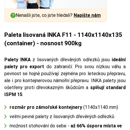
Nenašli jste, co jste hledali?
Napište nám
Paleta lisovaná INKA F11 - 1140x1140x135
(container) - nosnost 900kg
Palety INKA
z lisovaných dřevěných odřezků jsou
ideální
palety pro export
do zahraničí. Pro svou nízkou váhu a
pevnost se hojně používají zejména pro leteckou přepravu,
ale i pro kontejnerovou námořní přepravu. INKA palety jsou
ošetřeny proti dřevokazným škůdcům a
splňují standard
ISPM 15
.
rozměr pro zámořské kontejnery
(1140x1140 mm)
velmi pevné palety z lisovaných dřevěných odřezků
možnost stohování do sebe -
až 66%
úspora
místa ve