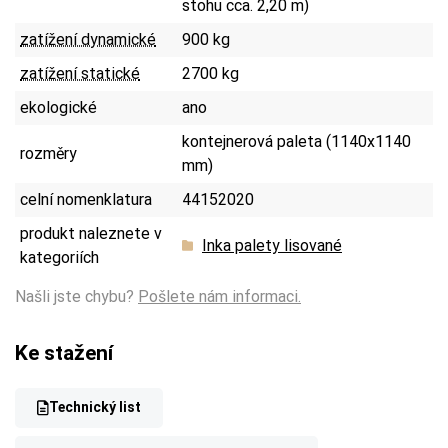
stohu cca. 2,20 m)
zatížení dynamické
900 kg
zatížení statické
2700 kg
ekologické
ano
kontejnerová paleta (1140x1140
rozměry
mm)
celní nomenklatura
44152020
produkt naleznete v
Inka palety lisované
kategoriích
Našli jste chybu?
Pošlete nám informaci.
Ke stažení
Technický list