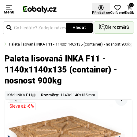
0
Menu
Přihlásit se
Oblíbené
Košík
Dle rozměrů
Hledat
aná
Paleta lisovaná INKA F11 - 1140x1140x135 (container) - nosnost 900kg
Paleta lisovaná INKA F11 -
1140x1140x135 (container) -
nosnost 900kg
Kód: INKA F11
Rozměry:
1140x1140x135 mm
Sleva až -6%