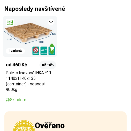
Naposledy navštívené
1 varianta
od 460 Kč
až -6%
Paleta lisovaná INKA F11 -
1140x1140x135
(container) - nosnost
900kg
Skladem
Ověřeno