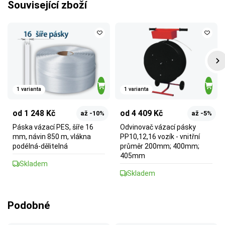
Související zboží
1 varianta
1 varianta
od 1 248 Kč
od 4 409 Kč
až -10%
až -5%
Páska vázací PES, šíře 16
Odvinovač vázací pásky
mm, návin 850 m, vlákna
PP10,12,16 vozík - vnitřní
podélná-dělitelná
průměr 200mm; 400mm;
405mm
Skladem
Skladem
Podobné