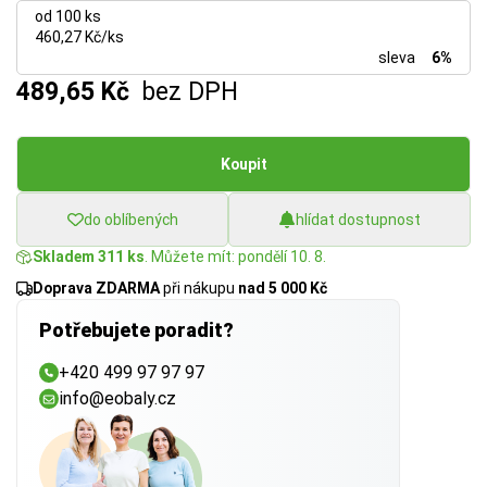
od 100 ks
460,27 Kč/ks
sleva
6%
489,65 Kč
bez DPH
Koupit
do oblíbených
hlídat dostupnost
Skladem 311 ks
. Můžete mít: pondělí 10. 8.
Doprava ZDARMA
při nákupu
nad 5 000 Kč
Potřebujete poradit?
+420 499 97 97 97
info@eobaly.cz