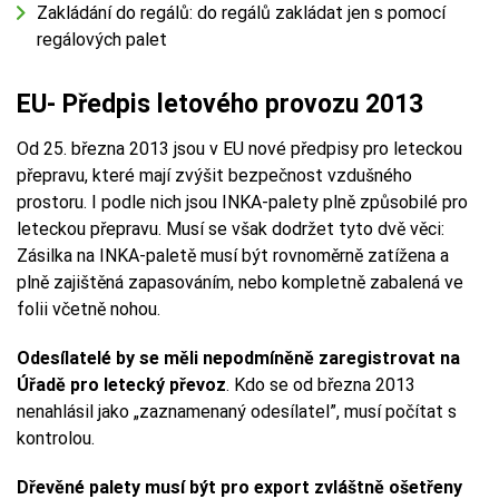
Zakládání do regálů: do regálů zakládat jen s pomocí
regálových palet
EU- Předpis letového provozu 2013
Od 25. března 2013 jsou v EU nové předpisy pro leteckou
přepravu, které mají zvýšit bezpečnost vzdušného
prostoru. I podle nich jsou INKA-palety plně způsobilé pro
leteckou přepravu. Musí se však dodržet tyto dvě věci:
Zásilka na INKA-paletě musí být rovnoměrně zatížena a
plně zajištěná zapasováním, nebo kompletně zabalená ve
folii včetně nohou.
Odesílatelé by se měli nepodmíněně zaregistrovat na
Úřadě pro letecký převoz
. Kdo se od března 2013
nenahlásil jako „zaznamenaný odesílatel”, musí počítat s
kontrolou.
Dřevěné palety musí být pro export zvláštně ošetřeny