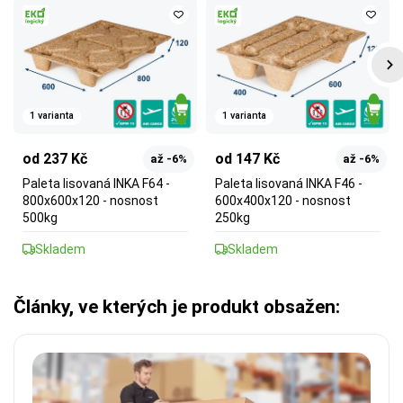
1 varianta
1 varianta
od 237 Kč
od 147 Kč
až -6%
až -6%
Paleta lisovaná INKA F64 -
Paleta lisovaná INKA F46 -
800x600x120 - nosnost
600x400x120 - nosnost
500kg
250kg
Skladem
Skladem
Články, ve kterých je produkt obsažen: