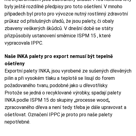
byly ještě rozdílné předpisy pro toto ošetření. V mnoho
případech byl proto pro vývozce nutný rostlinný zdravotní
průkaz od příslušných úřadů, že jsou palety, či obaly
zbaveny veškerých škůdců. V dnešní době se státy
přizpůsobily ustanovení směrnice ISPM 15 , které
vypracovala IPPC.
Naše INKA palety pro export nemusí být tepelně
ošetřeny
Exportní palety INKA, jsou vyrobené ze sušených dřevěných
pilin a při vysokém tlaku a teplotě se lisují do forem
požadovaného tvaru, podobné jako u dřevotřísky.
Protože se jedná o recyklované výrobky, spadají palety
INKA podle ISPM 15 do skupiny „processe wood„
zpracovaného dřeva a není tedy třeba je dále upravovat a
ošetřovat. Označení IPPC je proto pro naše palety
nepotřebné.