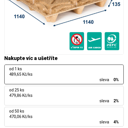
Nakupte víc a ušetříte
od 1 ks
489,65 Kč/ks
sleva
0%
od 25 ks
479,86 Kč/ks
sleva
2%
od 50 ks
470,06 Kč/ks
sleva
4%