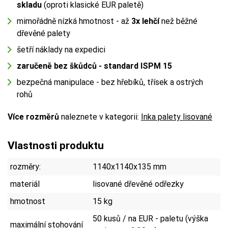
skladu
(oproti klasické EUR paletě)
mimořádně nízká hmotnost - až
3x lehčí
než běžné
dřevěné palety
šetří náklady na expedici
zaručeně bez škůdců - standard ISPM 15
bezpečná manipulace - bez hřebíků, třísek a ostrých
rohů
Více rozměrů
naleznete v kategorii:
Inka palety lisované
Vlastnosti produktu
rozměry:
1140x1140x135 mm
materiál
lisované dřevěné odřezky
hmotnost
15 kg
50 kusů / na EUR - paletu (výška
maximální stohování