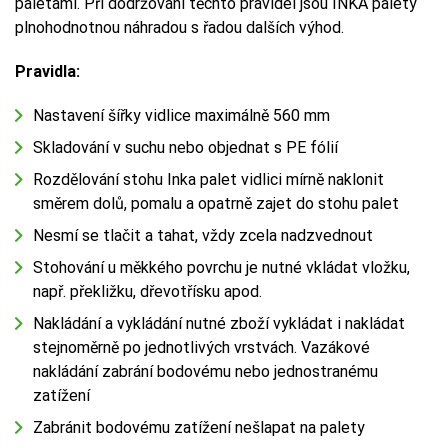
paletami. Při dodržování těchto pravidel jsou INKA palety
plnohodnotnou náhradou s řadou dalších výhod.
Pravidla:
Nastavení šířky vidlice maximálně 560 mm
Skladování v suchu nebo objednat s PE fólií
Rozdělování stohu Inka palet vidlici mírně naklonit
směrem dolů, pomalu a opatrně zajet do stohu palet
Nesmí se tlačit a tahat, vždy zcela nadzvednout
Stohování u měkkého povrchu je nutné vkládat vložku,
např. překližku, dřevotřísku apod.
Nakládání a vykládání nutné zboží vykládat i nakládat
stejnoměrně po jednotlivých vrstvách. Vazákové
nakládání zabrání bodovému nebo jednostranému
zatížení
Zabránit bodovému zatížení nešlapat na palety