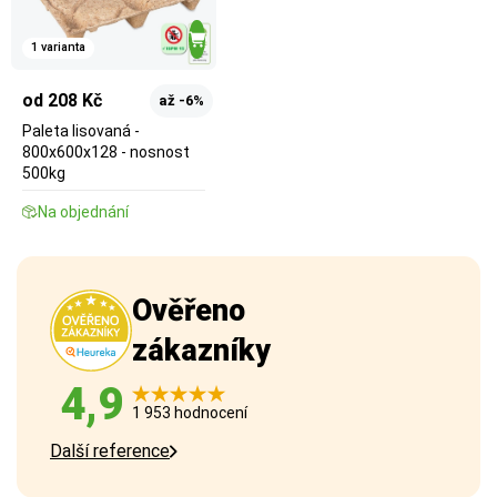
1 varianta
od 208 Kč
až -6%
Paleta lisovaná -
800x600x128 - nosnost
500kg
Na objednání
Ověřeno
zákazníky
4,9
1 953 hodnocení
Další reference