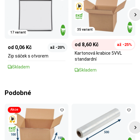
35 variant
17 variant
od 8,60 Kč
až -25%
od 0,06 Kč
až -20%
Kartonová krabice 5VVL
Zip sáček s otvorem
standardní
Skladem
Skladem
Podobné
Akce