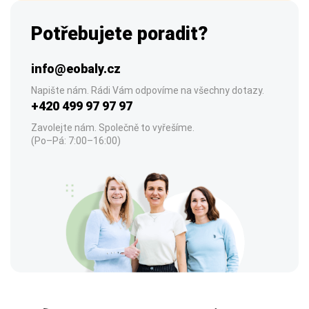
Potřebujete poradit?
info@eobaly.cz
Napište nám. Rádi Vám odpovíme na všechny dotazy.
+420 499 97 97 97
Zavolejte nám. Společně to vyřešíme.
(Po–Pá: 7:00–16:00)