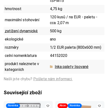
ISPM15
hmotnost
4,75 kg
120 kusů / na EUR - paletu -
maximální stohování
cca. 2,07 m
zatížení dynamické
500 kg
ekologické
ano
rozměry
1/2 EUR paleta (800x600 mm)
celní nomenklatura
44152020
produkt naleznete v
Inka palety lisované
kategoriích
Našli jste chybu?
Pošlete nám informaci.
Související zboží
Novinka
Akce
Novinka