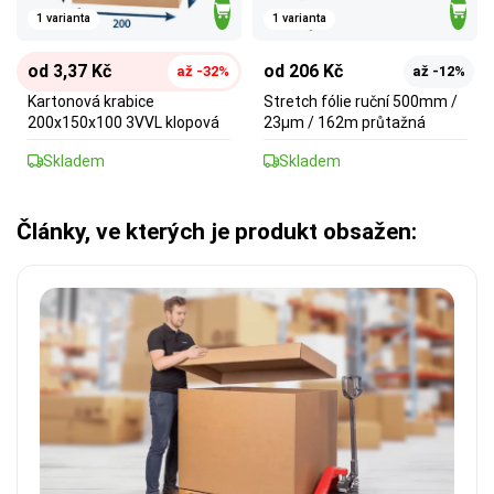
1 varianta
1 varianta
od 3,37 Kč
od 206 Kč
až -32%
až -12%
Kartonová krabice
Stretch fólie ruční 500mm /
200x150x100 3VVL klopová
23µm / 162m průtažná
Skladem
Skladem
Články, ve kterých je produkt obsažen: