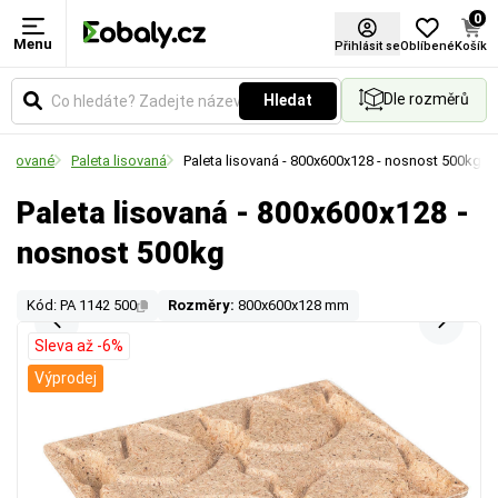
0
Menu
Přihlásit se
Oblíbené
Košík
Dle rozměrů
Hledat
 lisované
Paleta lisovaná
Paleta lisovaná - 800x600x128 - nosnost 500kg
Paleta lisovaná - 800x600x128 -
nosnost 500kg
Kód: PA 1142 500
Rozměry:
800x600x128 mm
Sleva až -6%
Výprodej