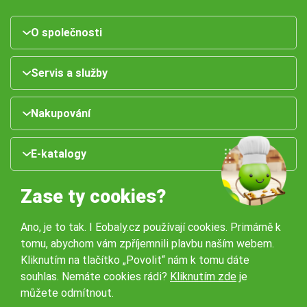
O společnosti
Servis a služby
Nakupování
E-katalogy
Zase ty cookies?
Ano, je to tak. I Eobaly.cz používají cookies. Primárně k
tomu, abychom vám zpříjemnili plavbu naším webem.
Kliknutím na tlačítko „Povolit“ nám k tomu dáte
souhlas. Nemáte cookies rádi?
Kliknutím zde
je
Naše pobočky:
můžete odmítnout.