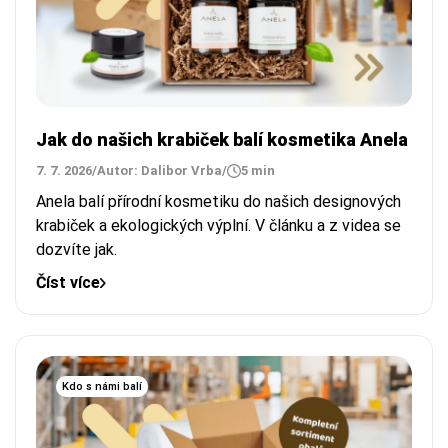
Jak do našich krabiček balí kosmetika Anela
7. 7. 2026
/
Autor: Dalibor Vrba
/
5 min
Anela balí přírodní kosmetiku do našich designových
krabiček a ekologických výplní. V článku a z videa se
dozvíte jak.
Číst více
Kdo s námi balí