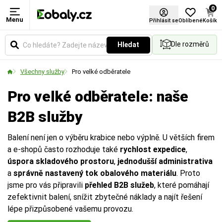
0
Menu
Přihlásit se
Oblíbené
Košík
Dle rozměrů
Hledat
Všechny služby
Pro velké odběratele
Pro velké odběratele: naše
B2B služby
Balení není jen o výběru krabice nebo výplně. U větších firem
a e-shopů často rozhoduje také
rychlost expedice
,
úspora skladového prostoru
,
jednodušší administrativa
a
správně nastavený tok obalového materiálu
. Proto
jsme pro vás připravili
přehled B2B služeb
, které pomáhají
zefektivnit balení, snížit zbytečné náklady a najít řešení
lépe přizpůsobené vašemu provozu.