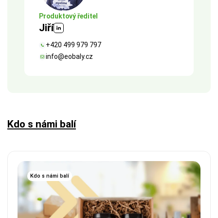
Produktový ředitel
Jiří
+420 499 979 797
info@eobaly.cz
Kdo s námi balí
Kdo s námi balí