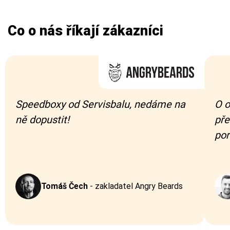
Co o nás říkají zákazníci
Speedboxy od Servisbalu, nedáme na
O o
ně dopustit!
pře
por
Tomáš Čech
-
zakladatel Angry Beards