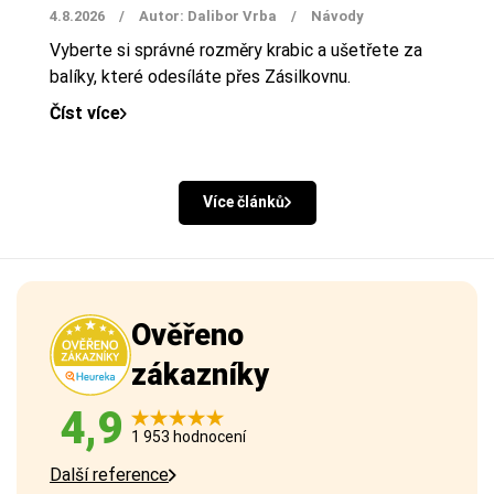
4.8.2026
/
Autor: Dalibor Vrba
/
Návody
Vyberte si správné rozměry krabic a ušetřete za
balíky, které odesíláte přes Zásilkovnu.
Číst více
Více článků
Ověřeno
zákazníky
4,9
1 953 hodnocení
Další reference