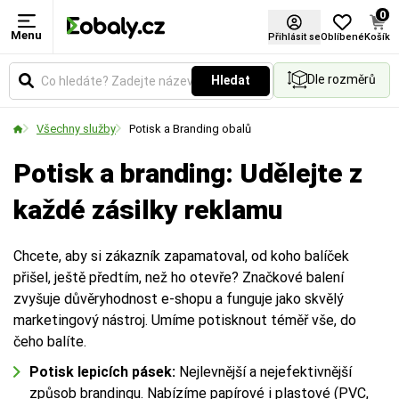
0
Menu
Přihlásit se
Oblíbené
Košík
Dle rozměrů
Hledat
Všechny služby
Potisk a Branding obalů
Potisk a branding: Udělejte z
každé zásilky reklamu
Chcete, aby si zákazník zapamatoval, od koho balíček
přišel, ještě předtím, než ho otevře? Značkové balení
zvyšuje důvěryhodnost e-shopu a funguje jako skvělý
marketingový nástroj. Umíme potisknout téměř vše, do
čeho balíte.
Potisk lepicích pásek:
Nejlevnější a nejefektivnější
způsob brandingu. Nabízíme papírové i plastové (PVC,