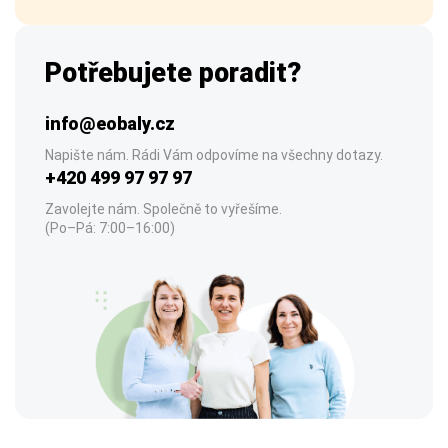
Potřebujete poradit?
info@eobaly.cz
Napište nám. Rádi Vám odpovíme na všechny dotazy.
+420 499 97 97 97
Zavolejte nám. Společně to vyřešíme.
(Po–Pá: 7:00–16:00)