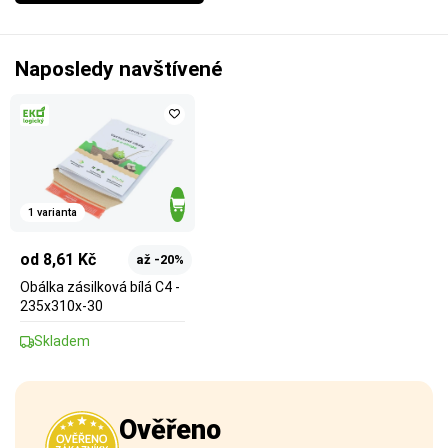
Naposledy navštívené
1 varianta
od 8,61 Kč
až -20%
Obálka zásilková bílá C4 -
235x310x-30
Skladem
Ověřeno