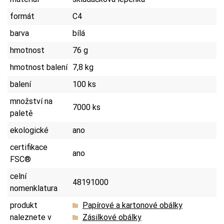
formát
C4
barva
bílá
hmotnost
76 g
hmotnost balení
7,8 kg
balení
100 ks
množství na
7000 ks
paletě
ekologické
ano
certifikace
ano
FSC®
celní
48191000
nomenklatura
produkt
Papírové a kartonové obálky
naleznete v
Zásilkové obálky