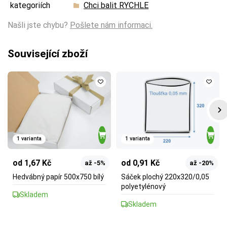
kategoriích
Chci balit RYCHLE
Našli jste chybu?
Pošlete nám informaci.
Související zboží
1 varianta
1 varianta
od 1,67 Kč
od 0,91 Kč
až -5%
až -20%
Hedvábný papír 500x750 bílý
Sáček plochý 220x320/0,05
polyetylénový
Skladem
Skladem