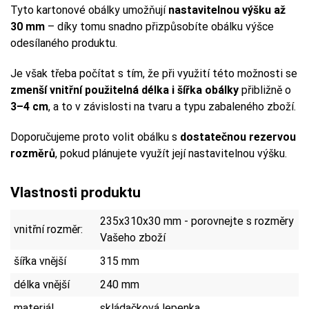
Tyto kartonové obálky umožňují
nastavitelnou výšku až
30 mm
– díky tomu snadno přizpůsobíte obálku výšce
odesílaného produktu.
Je však třeba počítat s tím, že při využití této možnosti se
zmenší vnitřní použitelná délka i šířka obálky
přibližně o
3–4 cm
, a to v závislosti na tvaru a typu zabaleného zboží.
Doporučujeme proto volit obálku s
dostatečnou rezervou
rozměrů
, pokud plánujete využít její nastavitelnou výšku.
Vlastnosti produktu
235x310x30 mm - porovnejte s rozměry
vnitřní rozměr:
Vašeho zboží
šířka vnější
315 mm
délka vnější
240 mm
materiál
skládačková lepenka