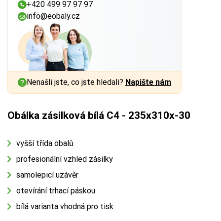
+420 499 97 97 97
info@eobaly.cz
Nenašli jste, co jste hledali?
Napište nám
Obálka zásilková bílá C4 - 235x310x-30
vyšší třída obalů
profesionální vzhled zásilky
samolepicí uzávěr
otevírání trhací páskou
bílá varianta vhodná pro tisk