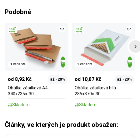
Podobné
1 varianta
1 varianta
od 8,92 Kč
od 10,87 Kč
až -20%
až -20%
Obálka zásilková A4 -
Obálka zásilková bílá -
340x235x-30
285x370x-30
Skladem
Skladem
Články, ve kterých je produkt obsažen: