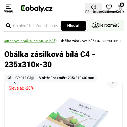
0
Menu
Přihlásit se
Oblíbené
Košík
Dle rozměrů
Hledat
Kartonová obálka PREMIUM bílá
Obálka zásilková bílá C4 - 235x310x-30
Obálka zásilková bílá C4 -
235x310x-30
Kód: CP 012.03
Vnitřní rozměr:
235x310x30 mm
Sleva až -20%