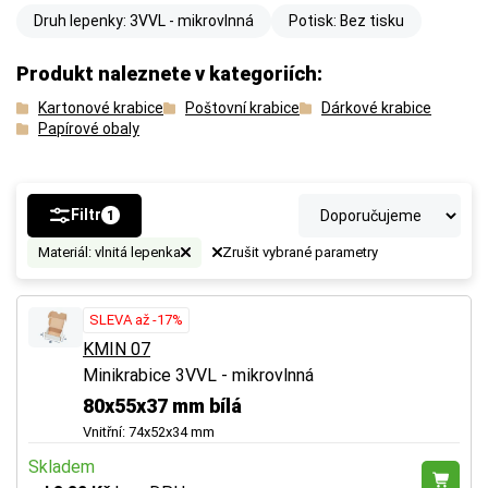
Druh lepenky: 3VVL - mikrovlnná
Potisk: Bez tisku
Produkt naleznete v kategoriích:
Kartonové krabice
Poštovní krabice
Dárkové krabice
Papírové obaly
Filtr
1
Materiál: vlnitá lepenka
Zrušit vybrané parametry
SLEVA až -17%
KMIN 07
Minikrabice 3VVL - mikrovlnná
80x55x37 mm bílá
Vnitřní: 74x52x34 mm
Skladem