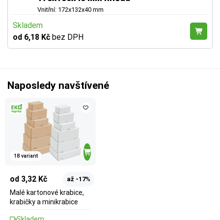
Vnitřní: 172x132x40 mm
Skladem
od 6,18 Kč
bez DPH
Naposledy navštívené
18 variant
od 3,32 Kč
až -17%
Malé kartonové krabice,
krabičky a minikrabice
Skladem