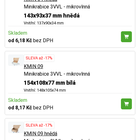
Minikrabice 3VVL - mikrovlnná
143x93x37 mm hnědá
Vnitřní: 137x90x34 mm
Skladem
od 6,18 Kč
bez DPH
SLEVA až -17%
KMIN 09
Minikrabice 3VVL - mikrovlnná
154x108x77 mm bílá
Vnitřní: 148x105x74 mm
Skladem
od 8,17 Kč
bez DPH
SLEVA až -17%
KMIN 09 hnědá