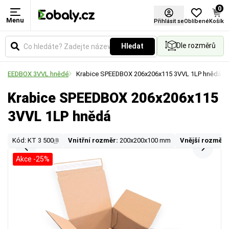
0
Menu
Přihlásit se
Oblíbené
Košík
Dle rozměrů
Hledat
ce SPEEDBOX 3VVL hnědé
Krabice SPEEDBOX 206x206x115 3VVL 1LP hnědá
Krabice SPEEDBOX 206x206x115
3VVL 1LP hnědá
Kód: KT 3 500
Vnitřní rozměr:
200x200x100 mm
Vnější rozměr:
Akce -25%