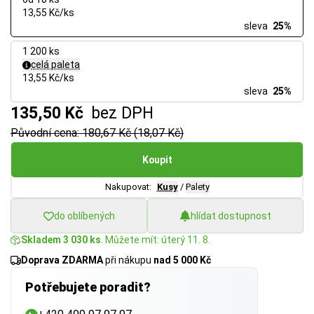
13,55 Kč/ks
sleva
25%
1 200 ks
celá paleta
13,55 Kč/ks
sleva
25%
135,50 Kč
bez DPH
Původní cena: 180,67 Kč (18,07 Kč)
Koupit
Nakupovat:
Kusy
/
Palety
do oblíbených
hlídat dostupnost
Skladem 3 030 ks
. Můžete mít: úterý 11. 8.
Doprava ZDARMA
při nákupu
nad 5 000 Kč
Potřebujete poradit?