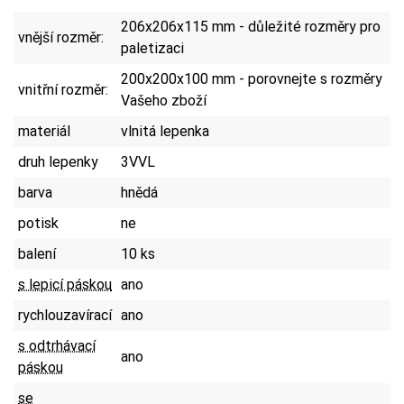
206x206x115 mm - důležité rozměry pro
vnější rozměr:
paletizaci
200x200x100 mm - porovnejte s rozměry
vnitřní rozměr:
Vašeho zboží
materiál
vlnitá lepenka
druh lepenky
3VVL
barva
hnědá
potisk
ne
balení
10 ks
s lepicí páskou
ano
rychlouzavírací
ano
s odtrhávací
ano
páskou
se