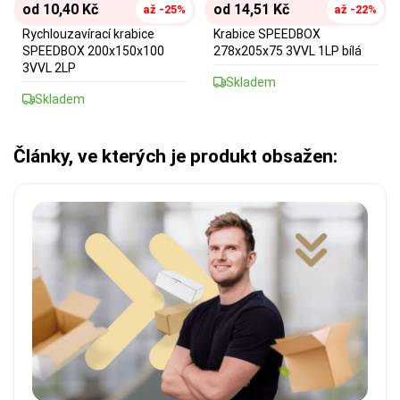
od 14,51 Kč
od 10,40 Kč
až -22%
až -25%
Krabice SPEEDBOX
Rychlouzavírací krabice
278x205x75 3VVL 1LP bílá
SPEEDBOX 200x150x100
3VVL 2LP
Skladem
Skladem
Články, ve kterých je produkt obsažen: