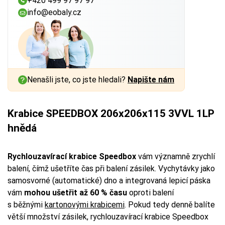
+420 499 97 97 97
info@eobaly.cz
Nenašli jste, co jste hledali?
Napište nám
Krabice SPEEDBOX 206x206x115 3VVL 1LP
hnědá
Rychlouzavírací krabice Speedbox
vám významně zrychlí
balení, čímž ušetříte čas při balení zásilek. Vychytávky jako
samosvorné (automatické) dno a integrovaná lepicí páska
vám
mohou ušetřit až 60 % času
oproti balení
s běžnými
kartonovými krabicemi
. Pokud tedy denně balíte
větší množství zásilek, rychlouzavírací krabice Speedbox