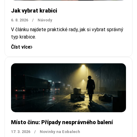
Jak vybrat krabici
6. 8. 2026
/
Návody
V článku najdete praktické rady, jak si vybrat správný
typ krabice.
Číst více
Místo činu: Případy nesprávného balení
17. 3. 2026
/
Novinky na Eobalech