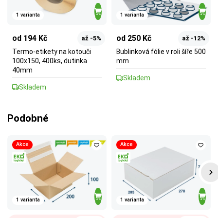
1 varianta
1 varianta
od 194 Kč
od 250 Kč
až -5%
až -12%
Termo-etikety na kotouči
Bublinková fólie v roli šíře 500
100x150, 400ks, dutinka
mm
40mm
Skladem
Skladem
Podobné
Akce
Akce
1 varianta
1 varianta