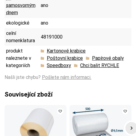
samosvorným
ano
dnem
ekologické
ano
celní
48191000
nomenklatura
produkt
Kartonové krabice
naleznete v
Poštovní krabice
Papírové obaly
kategoriích
Speedboxy
Chci balit RYCHLE
Našli jste chybu?
Pošlete nám informaci.
Související zboží