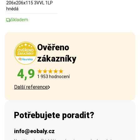
206x206x115 3VVL 1LP
hnědá
Skladem
Ověřeno
zákazníky
4,9
1 953 hodnocení
Další reference
Potřebujete poradit?
info@eobaly.cz