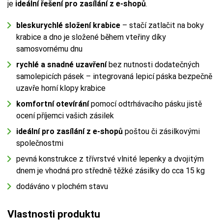
je
ideální řešení pro zasílání z e-shopů
.
bleskurychlé složení krabice
– stačí zatlačit na boky
krabice a dno je složené během vteřiny díky
samosvornému dnu
rychlé a snadné uzavření
bez nutnosti dodatečných
samolepicích pásek – integrovaná lepicí páska bezpečně
uzavře horní klopy krabice
komfortní otevírání
pomocí odtrhávacího pásku jistě
ocení příjemci vašich zásilek
ideální pro zasílání z e-shopů
poštou či zásilkovými
společnostmi
pevná konstrukce z třívrstvé vlnité lepenky a dvojitým
dnem je vhodná pro středně těžké zásilky do cca 15 kg
dodáváno v plochém stavu
Vlastnosti produktu