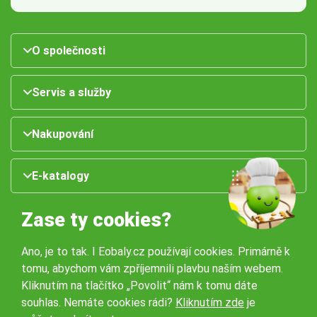
O společnosti
Servis a služby
Nakupování
E-katalogy
Zase ty cookies?
Ano, je to tak. I Eobaly.cz používají cookies. Primárně k
tomu, abychom vám zpříjemnili plavbu naším webem.
Kliknutím na tlačítko „Povolit“ nám k tomu dáte
souhlas. Nemáte cookies rádi?
Kliknutím zde
je
Naše pobočky: