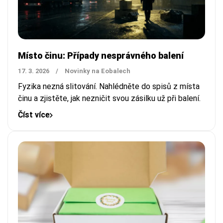
Místo činu: Případy nesprávného balení
17. 3. 2026
/
Novinky na Eobalech
Fyzika nezná slitování. Nahlédněte do spisů z místa
činu a zjistěte, jak nezničit svou zásilku už při balení.
Číst více