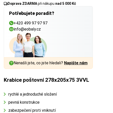
Doprava ZDARMA
při nákupu
nad 5 000 Kč
Potřebujete poradit?
+420 499 97 97 97
info@eobaly.cz
Nenašli jste, co jste hledali?
Napište nám
Krabice poštovní 278x205x75 3VVL
rychlé a jednoduché složení
pevná konstrukce
zabezpečení proti vniknutí