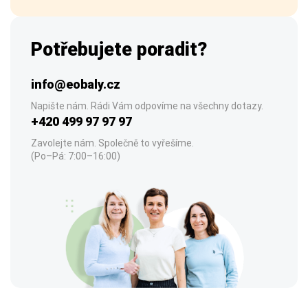
Potřebujete poradit?
info@eobaly.cz
Napište nám. Rádi Vám odpovíme na všechny dotazy.
+420 499 97 97 97
Zavolejte nám. Společně to vyřešíme.
(Po–Pá: 7:00–16:00)