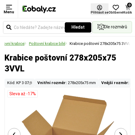
0
Menu
Přihlásit se
Oblíbené
Košík
Dle rozměrů
Hledat
štovní krabice
Poštovní krabice bílé
Krabice poštovní 278x205x75 3VVL
Krabice poštovní 278x205x75
3VVL
Kód: KP 3 07
Vnitřní rozměr:
278x205x75 mm
Vnější rozměr:
28
Sleva až -17%