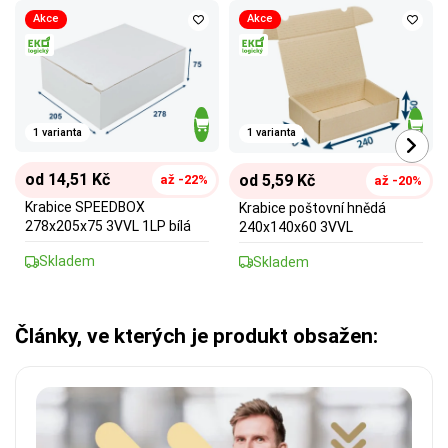
Akce
Akce
1 varianta
1 varianta
od 14,51 Kč
od 5,59 Kč
až -22%
až -20%
Krabice SPEEDBOX
Krabice poštovní hnědá
278x205x75 3VVL 1LP bílá
240x140x60 3VVL
Skladem
Skladem
Články, ve kterých je produkt obsažen: