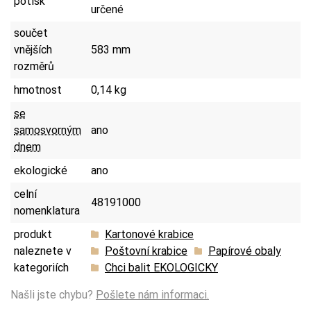
potisk
určené
součet
vnějších
583 mm
rozměrů
hmotnost
0,14 kg
se
samosvorným
ano
dnem
ekologické
ano
celní
48191000
nomenklatura
produkt
Kartonové krabice
naleznete v
Poštovní krabice
Papírové obaly
kategoriích
Chci balit EKOLOGICKY
Našli jste chybu?
Pošlete nám informaci.