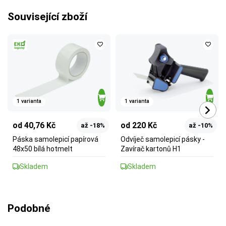
Související zboží
1 varianta
1 varianta
od 40,76 Kč
od 220 Kč
až -18%
až -10%
Páska samolepicí papírová
Odvíječ samolepicí pásky -
48x50 bílá hotmelt
Zavírač kartonů H1
Skladem
Skladem
Podobné