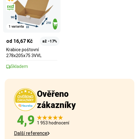
1 varianta
od 16,67 Kč
až -17%
Krabice poštovní
278x205x75 3VVL
Skladem
Ověřeno
zákazníky
4,9
1 953 hodnocení
Další reference