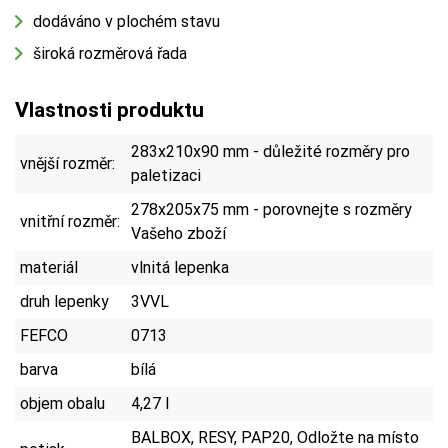
dodáváno v plochém stavu
široká rozměrová řada
Vlastnosti produktu
283x210x90 mm - důležité rozměry pro
vnější rozměr:
paletizaci
278x205x75 mm - porovnejte s rozměry
vnitřní rozměr:
Vašeho zboží
materiál
vlnitá lepenka
druh lepenky
3VVL
FEFCO
0713
barva
bílá
objem obalu
4,27 l
BALBOX, RESY, PAP20, Odložte na místo