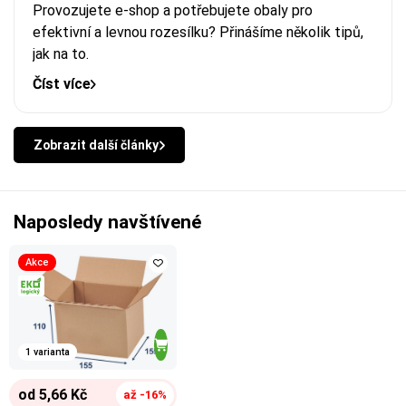
Provozujete e-shop a potřebujete obaly pro
efektivní a levnou rozesílku? Přinášíme několik tipů,
jak na to.
Číst více
Zobrazit další články
Naposledy navštívené
Akce
1 varianta
od 5,66 Kč
až -16%