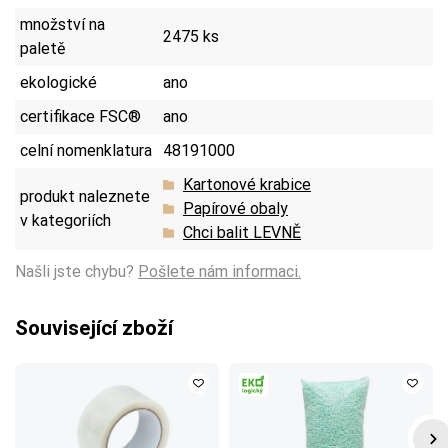
množství na
2475 ks
paletě
ekologické
ano
certifikace FSC®
ano
celní nomenklatura
48191000
Kartonové krabice
produkt naleznete
Papírové obaly
v kategoriích
Chci balit LEVNĚ
Našli jste chybu?
Pošlete nám informaci.
Související zboží