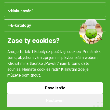
Nakupování
E-katalogy
Zase ty cookies?
Ano, je to tak. I Eobaly.cz používají cookies. Primárně k
tomu, abychom vám zpříjemnili plavbu naším webem.
Kliknutím na tlačítko „Povolit“ nám k tomu dáte
souhlas. Nemáte cookies rádi?
Kliknutím zde
je
Naše pobočky:
můžete odmítnout.
Obchodní podmínky
Ochrana osobníchů údajů
Povolit vše
Nastavení
© 2026 Servisbal Obaly s.r.o. Všechna práva vyhrazena.