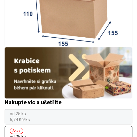
Nakupte víc a ušetříte
od 25 ks
6,74 Kč/ks
Akce
od 25 ks