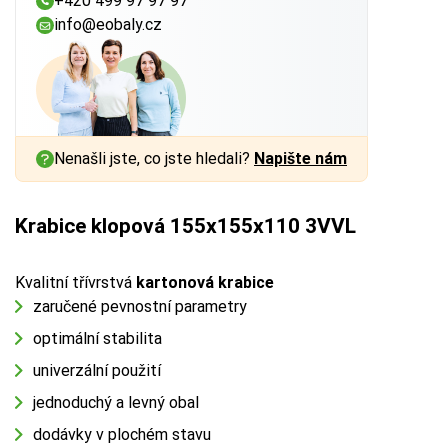
+420 499 97 97 97
info@eobaly.cz
Nenašli jste, co jste hledali?
Napište nám
Krabice klopová 155x155x110 3VVL
Kvalitní třívrstvá
kartonová krabice
zaručené pevnostní parametry
optimální stabilita
univerzální použití
jednoduchý a levný obal
dodávky v plochém stavu