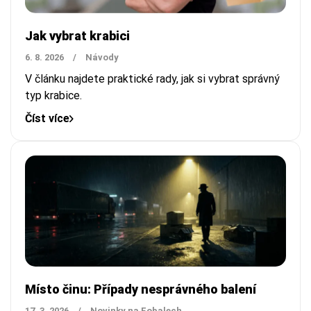
Jak vybrat krabici
6. 8. 2026
/
Návody
V článku najdete praktické rady, jak si vybrat správný
typ krabice.
Číst více
Místo činu: Případy nesprávného balení
17. 3. 2026
/
Novinky na Eobalech