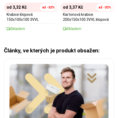
od 3,32 Kč
od 3,37 Kč
až -32%
až -32%
Krabice klopová
Kartonová krabice
150x100x100 3VVL
200x150x100 3VVL klopová
Skladem
Skladem
Články, ve kterých je produkt obsažen: