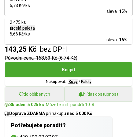
5,73 Kč/ks
sleva
15%
2 475 ks
celá paleta
5,66 Kč/ks
sleva
16%
143,25 Kč
bez DPH
Původní cena: 168,53 Kč (6,74 Kč)
Koupit
Nakupovat:
Kusy
/
Palety
do oblíbených
hlídat dostupnost
Skladem 5 025 ks
. Můžete mít: pondělí 10. 8.
Doprava ZDARMA
při nákupu
nad 5 000 Kč
Potřebujete poradit?