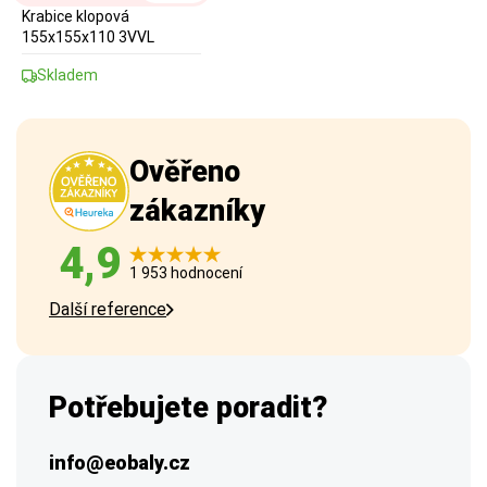
Krabice klopová
155x155x110 3VVL
Skladem
Ověřeno
zákazníky
4,9
1 953 hodnocení
Další reference
Potřebujete poradit?
info@eobaly.cz