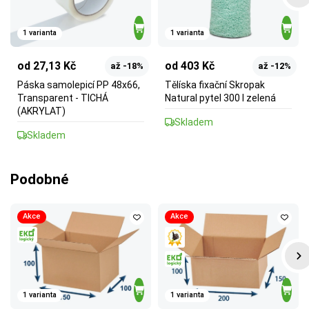
1 varianta
1 varianta
od 27,13 Kč
od 403 Kč
až -18%
až -12%
Páska samolepicí PP 48x66,
Tělíska fixační Skropak
Transparent - TICHÁ
Natural pytel 300 l zelená
(AKRYLAT)
Skladem
Skladem
Podobné
Akce
Akce
1 varianta
1 varianta