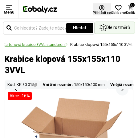
0
Menu
Přihlásit se
Oblíbené
Košík
Dle rozměrů
Hledat
Kartonová krabice 3VVL standardní
Krabice klopová 155x155x110 3VVL
Krabice klopová 155x155x110
3VVL
Kód: KK 30 015
Vnitřní rozměr:
150x150x100 mm
Vnější rozměr
Akce -16%