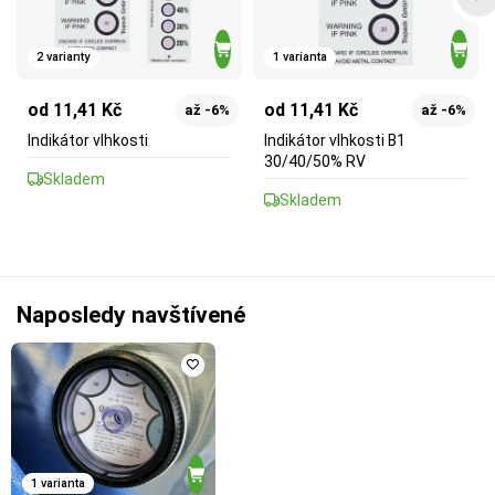
2 varianty
1 varianta
od 11,41 Kč
od 11,41 Kč
až -6%
až -6%
Indikátor vlhkosti
Indikátor vlhkosti B1
30/40/50% RV
Skladem
Skladem
Naposledy navštívené
1 varianta