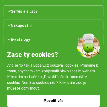
Servis a služby
Nakupování
E-katalogy
Zase ty cookies?
Ano, je to tak. I Eobaly.cz používají cookies. Primárně k
tomu, abychom vám zpříjemnili plavbu naším webem.
Kliknutím na tlačítko „Povolit“ nám k tomu dáte
souhlas. Nemáte cookies rádi?
Kliknutím zde
je
Naše pobočky:
můžete odmítnout.
Obchodní podmínky
Ochrana osobníchů údajů
Povolit vše