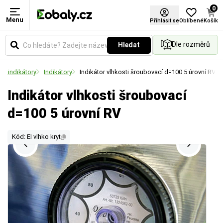
0
Menu
Přihlásit se
Oblíbené
Košík
Dle rozměrů
Hledat
 a indikátory
Indikátory
Indikátor vlhkosti šroubovací d=100 5 úrovní RV
Indikátor vlhkosti šroubovací
d=100 5 úrovní RV
Kód: EI vlhko kryt