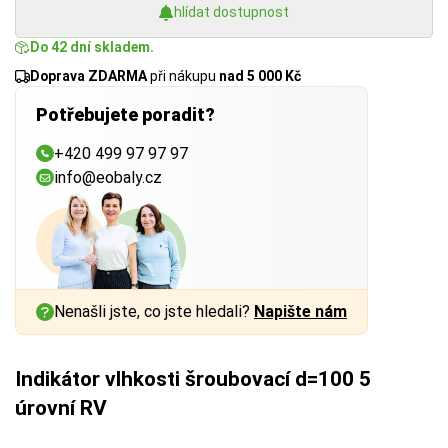
hlídat dostupnost
Do 42 dní skladem.
Doprava ZDARMA
při nákupu
nad 5 000 Kč
Potřebujete poradit?
+420 499 97 97 97
info@eobaly.cz
Nenašli jste, co jste hledali?
Napište nám
Indikátor vlhkosti šroubovací d=100 5
úrovní RV