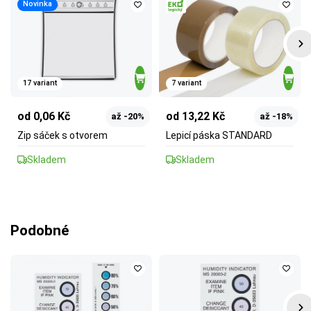
Novinka
17 variant
7 variant
od 0,06 Kč
od 13,22 Kč
až -20%
až -18%
Zip sáček s otvorem
Lepicí páska STANDARD
Skladem
Skladem
Podobné