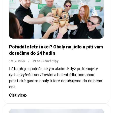
Pořádáte letní akci? Obaly na jídlo a pití vám
doručíme do 24 hodin
19. 7. 2026
/
Produktové tipy
Léto přeje společenským akcím. Když potřebujete
rychle vyřešit servírování a balení jídla, pomohou
praktické gastro obaly, které doručujeme do druhého
dne.
Číst více