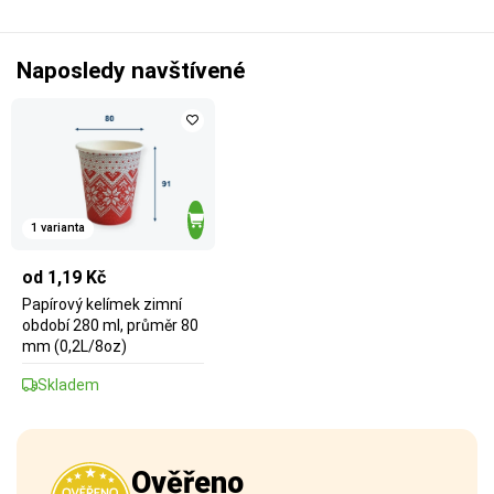
Naposledy navštívené
1 varianta
od 1,19 Kč
Papírový kelímek zimní
období 280 ml, průměr 80
mm (0,2L/8oz)
Skladem
Ověřeno