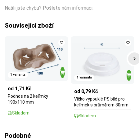
Našli jste chybu?
Pošlete nám informaci.
Související zboží
1 varianta
1 varianta
od 1,71 Kč
od 0,79 Kč
Podnos na 2 kelímky
Víčko vypouklé PS bílé pro
190x110 mm
kelímek s průměrem 80mm
Skladem
Skladem
Podobné