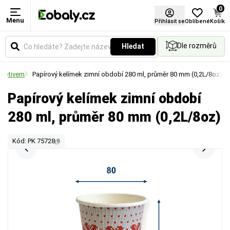
0
Menu
Přihlásit se
Oblíbené
Košík
Dle rozměrů
Hledat
 motivem
Papírový kelímek zimní období 280 ml, průměr 80 mm (0,2L/8oz)
Papírový kelímek zimní období
280 ml, průměr 80 mm (0,2L/8oz)
Kód: PK 75728