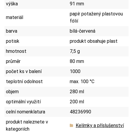
výška
91 mm
papír potažený plastovou
materiál
fólií
barva
bílá-červená
potisk
produkt obsahuje plast
hmotnost
7,5 g
průměr
80 mm
počet ks v balení
1000
teplotní odolnost
max. 100 °C
objem
280 ml
optimální využití
200 ml
celní nomenklatura
48236990
produkt naleznete v
Kelímky a příslušenství
kategoriích