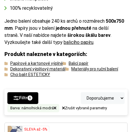
100% recyklovatelný
Jedno balení obsahuje 240 ks archů o rozměrech
500x750
mm
. Papíry
jsou v balení
jednou přehnuté
na delší
straně
.
V naší nabídce najdete
širokou škálu barev
.
Vyzkoušejte také další typy
balicího papíru
.
Produkt naleznete v kategoriích:
Papírové a kartonové výplně
Balicí papír
Dekorativní výplňový materiál
Materiály pro ruční balení
Chci balit ESTETICKY
Filtr
1
Barva: námořnická modrá
Zrušit vybrané parametry
SLEVA až -5%