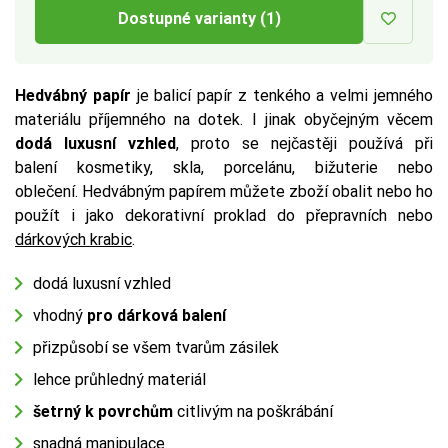
Dostupné varianty (1)
Hedvábný papír
je balicí papír z tenkého a velmi jemného
materiálu příjemného na dotek. I jinak obyčejným věcem
dodá luxusní vzhled
, proto se nejčastěji používá při
balení kosmetiky, skla, porcelánu, bižuterie nebo
oblečení. Hedvábným papírem můžete zboží obalit nebo ho
použít i jako dekorativní proklad do přepravních nebo
dárkových krabic
.
dodá luxusní vzhled
vhodný
pro dárková balení
přizpůsobí se všem tvarům zásilek
lehce průhledný materiál
šetrný k povrchům
citlivým na poškrábání
snadná manipulace