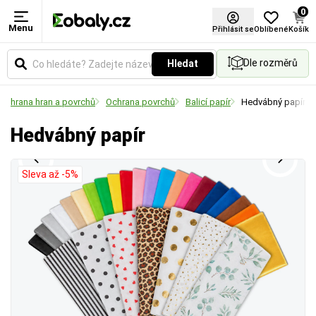
0
Menu
Barva
Přihlásit se
Oblíbené
Košík
Dle rozměrů
Hledat
Vyberte si barevné provedení obalů a balicích
materiálů podle vašich preferencí.
Ochrana hran a povrchů
Ochrana povrchů
Balicí papír
Hedvábný papír
Hedvábný papír
Sleva až -5%