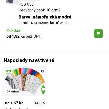
PBS 655
Hedvábný papír 18 g/m2
Barva: námořnická modrá
Rozměr: 500x750 mm, balení: 240 ks
Skladem
od 1,82 Kč
bez DPH
Naposledy navštívené
28 variant
od 1,67 Kč
až -5%