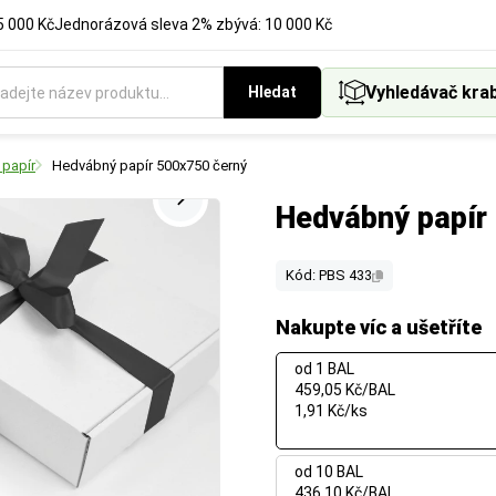
5 000 Kč
Jednorázová sleva 2% zbývá: 10 000 Kč
Vyhledávač kra
Hledat
papír
Hedvábný papír 500x750 černý
Hedvábný papír
Kód: PBS 433
Nakupte víc a ušetříte
od 1 BAL
459,05 Kč/BAL
1,91 Kč/ks
od 10 BAL
436,10 Kč/BAL