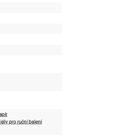
apír
ály pro ruční balení