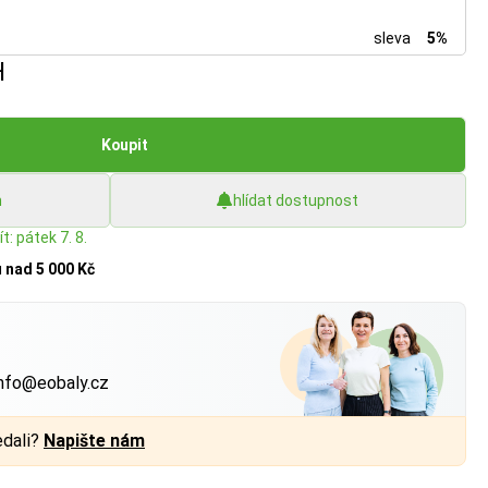
sleva
5%
H
Koupit
h
hlídat dostupnost
t: pátek 7. 8.
u
nad 5 000 Kč
?
nfo@eobaly.cz
edali?
Napište nám