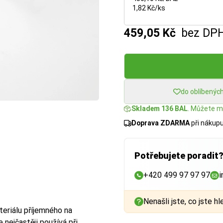
1,82 Kč/ks
459,05 Kč
bez DP
do oblíbenýc
Skladem 136 BAL
. Můžete mí
Doprava ZDARMA
při nákup
Potřebujete poradit
+420 499 97 97 97
i
Nenašli jste, co jste hl
teriálu příjemného na
e nejčastěji používá při