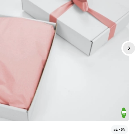
až -5%