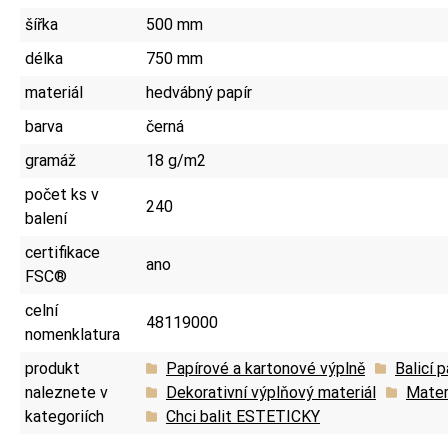
šířka
500 mm
délka
750 mm
materiál
hedvábný papír
barva
černá
gramáž
18 g/m2
počet ks v
240
balení
certifikace
ano
FSC®
celní
48119000
nomenklatura
produkt
Papírové a kartonové výplně
Balicí p
naleznete v
Dekorativní výplňový materiál
Materi
kategoriích
Chci balit ESTETICKY