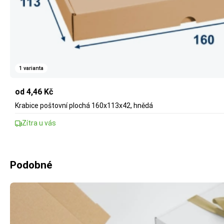
1 varianta
od 4,46 Kč
Krabice poštovní plochá 160x113x42, hnědá
Zítra u vás
Podobné