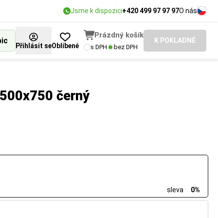
Jsme k dispozici
+420 499 97 97 97
O nás
Prázdný košík
bic
K POKLADNĚ
Přihlásit se
Oblíbené
s DPH
bez DPH
 500x750 černý
sleva
0%