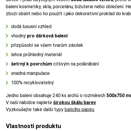
balení kosmetiky, skla, porcelánu, bižuterie nebo oblečení
zboží obalit nebo ho použít i jako dekorativní proklad do krab
dodá luxusní vzhled
vhodný
pro dárková balení
přizpůsobí se všem tvarům zásilek
lehce průhledný materiál
šetrný k povrchům
citlivým na poškrábání
snadná manipulace
100% recyklovatelný
Jedno balení obsahuje 240 ks archů o rozměrech
500x750 
V naší nabídce najdete
širokou škálu barev
.
Vyzkoušejte také další typy
balicího papíru
.
Vlastnosti produktu