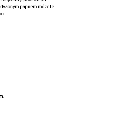
. Hedvábným papírem můžete
ic.
mm
.