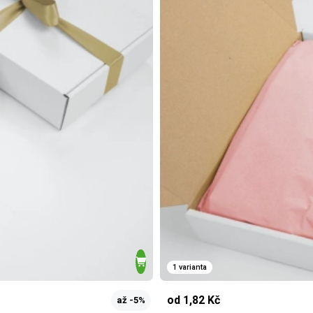
1 varianta
od 1,82 Kč
až -5%