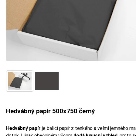
Hedvábný papír 500x750 černý
Hedvábný papír
je balicí papír z tenkého a velmi jemného ma
dotek. I jinak obyčejným věcem
dodá luxusní vzhled
, proto s