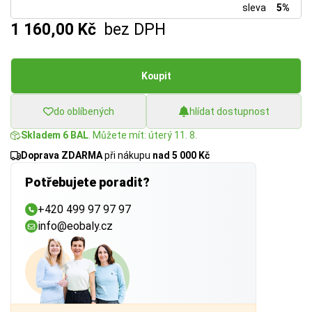
sleva
5%
1 160,00 Kč
bez DPH
Koupit
do oblíbených
hlídat dostupnost
Skladem 6 BAL
. Můžete mít: úterý 11. 8.
Doprava ZDARMA
při nákupu
nad 5 000 Kč
Potřebujete poradit?
+420 499 97 97 97
info@eobaly.cz