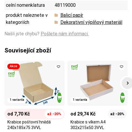
celní nomenklatura
48119000
produkt naleznete v
Balicí papír
kategoriích
Dekorativní výplňový materiál
Našli jste chybu?
Pošlete nám informaci.
Související zboží
Akce
1 varianta
1 varianta
od 7,70 Kč
od 29,74 Kč
až -20%
až -20%
Krabice poštovní hnědá
Krabice s víkem A4
240x185x75 3VVL
302x215x50 3VVL