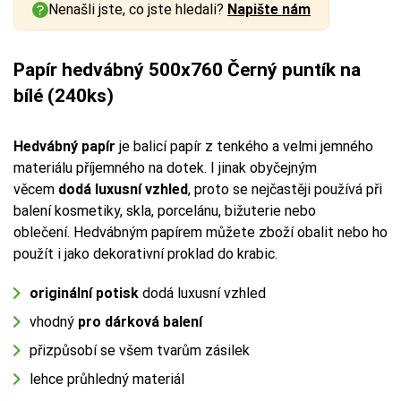
Nenašli jste, co jste hledali?
Napište nám
Papír hedvábný 500x760 Černý puntík na
bílé (240ks)
Hedvábný papír
je balicí papír z tenkého a velmi jemného
materiálu příjemného na dotek. I jinak obyčejným
věcem
dodá luxusní vzhled
, proto se nejčastěji používá při
balení kosmetiky, skla, porcelánu, bižuterie nebo
oblečení. Hedvábným papírem můžete zboží obalit nebo ho
použít i jako dekorativní proklad do krabic.
originální potisk
dodá luxusní vzhled
vhodný
pro dárková balení
přizpůsobí se všem tvarům zásilek
lehce průhledný materiál