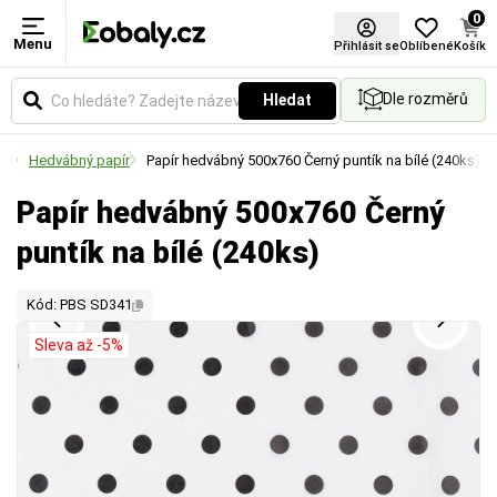
0
Menu
Přihlásit se
Oblíbené
Košík
Dle rozměrů
Hledat
pír
Hedvábný papír
Papír hedvábný 500x760 Černý puntík na bílé (240ks)
Papír hedvábný 500x760 Černý
puntík na bílé (240ks)
Kód: PBS SD341
Sleva až -5%