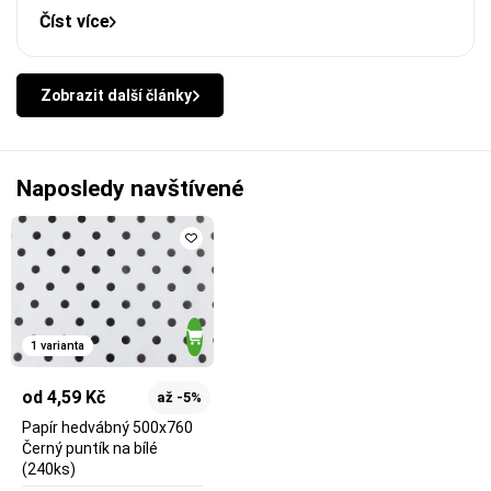
Číst více
Zobrazit další články
Naposledy navštívené
1 varianta
od 4,59 Kč
až -5%
Papír hedvábný 500x760
Černý puntík na bílé
(240ks)