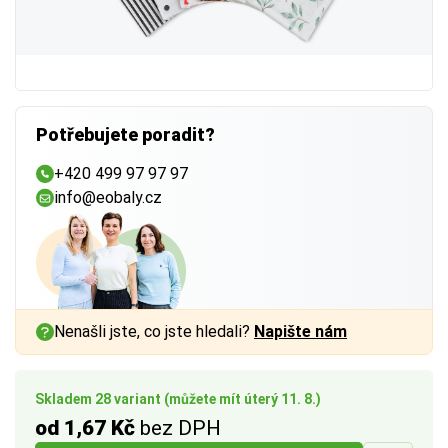
Potřebujete poradit?
+420 499 97 97 97
info@eobaly.cz
FSC®
 (Forest Stewardship Council) zaručuje, že 
použitý papír nebo karton pochází z odpovědně a 
udržitelně spravovaných lesů. Výrobky s tímto 
označením podporují šetrné hospodaření 
s přírodními zdroji.
Nenašli jste, co jste hledali?
Napište nám
BUTTON:
Více o ekologických certifikátech
Skladem 28 variant (můžete mít úterý 11. 8.)
od 1,67 Kč
bez DPH