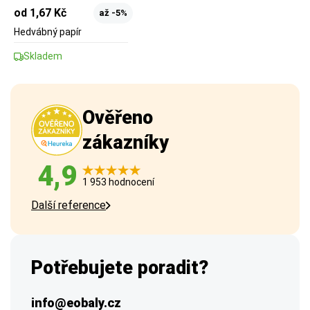
od 1,67 Kč
až -5%
Hedvábný papír
Skladem
Ověřeno
zákazníky
4,9
1 953 hodnocení
Další reference
Potřebujete poradit?
info@eobaly.cz