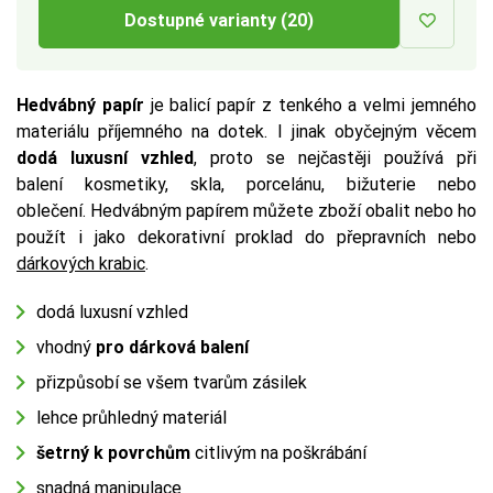
Dostupné varianty (20)
Hedvábný papír
je balicí papír z tenkého a velmi jemného
materiálu příjemného na dotek. I jinak obyčejným věcem
dodá luxusní vzhled
, proto se nejčastěji používá při
balení kosmetiky, skla, porcelánu, bižuterie nebo
oblečení. Hedvábným papírem můžete zboží obalit nebo ho
použít i jako dekorativní proklad do přepravních nebo
dárkových krabic
.
dodá luxusní vzhled
vhodný
pro dárková balení
přizpůsobí se všem tvarům zásilek
lehce průhledný materiál
šetrný k povrchům
citlivým na poškrábání
snadná manipulace