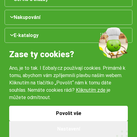
Nakupování
E-katalogy
Zase ty cookies?
Ano, je to tak. I Eobaly.cz používají cookies. Primárně k
tomu, abychom vám zpříjemnili plavbu naším webem.
Kliknutím na tlačítko „Povolit“ nám k tomu dáte
souhlas. Nemáte cookies rádi?
Kliknutím zde
je
Naše pobočky:
můžete odmítnout.
Obchodní podmínky
Ochrana osobníchů údajů
Povolit vše
Nastavení
© 2026 Servisbal Obaly s.r.o. Všechna práva vyhrazena.