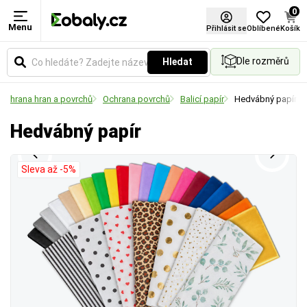
0
Menu
Barva
Certifikace FSC®
Přihlásit se
Oblíbené
Košík
Dle rozměrů
Hledat
Vyberte si barevné provedení obalů a balicích
materiálů podle vašich preferencí.
Ochrana hran a povrchů
Ochrana povrchů
Balicí papír
Hedvábný papír
Hedvábný papír
Sleva až -5%