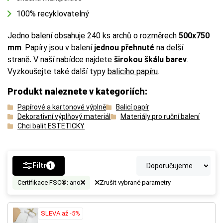
100% recyklovatelný
Jedno balení obsahuje 240 ks archů o rozměrech
500x750
mm
. Papíry
jsou v balení
jednou přehnuté
na delší
straně
.
V naší nabídce najdete
širokou škálu barev
.
Vyzkoušejte také další typy
balicího papíru
.
Produkt naleznete v kategoriích:
Papírové a kartonové výplně
Balicí papír
Dekorativní výplňový materiál
Materiály pro ruční balení
Chci balit ESTETICKY
Filtr
1
Certifikace FSC®: ano
Zrušit vybrané parametry
SLEVA až -5%