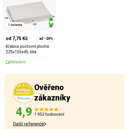
1 varianta
od 7,75 Kč
až -20%
Krabice poštovní plochá
225x155x45, bílá
Skladem
Ověřeno
zákazníky
4,9
1 953 hodnocení
Další reference