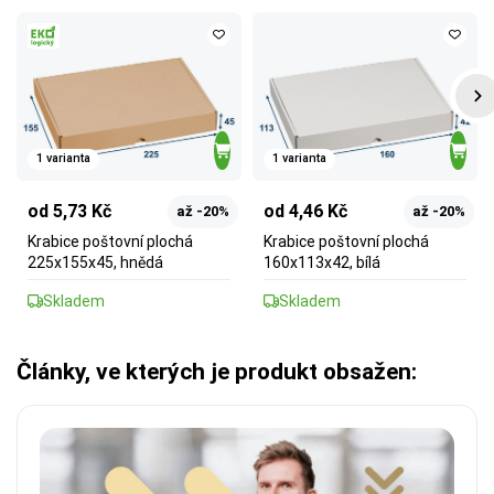
1 varianta
1 varianta
od 5,73 Kč
od 4,46 Kč
až -20%
až -20%
Krabice poštovní plochá
Krabice poštovní plochá
225x155x45, hnědá
160x113x42, bílá
Skladem
Skladem
Články, ve kterých je produkt obsažen: