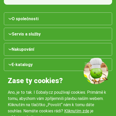
O společnosti
Servis a služby
Nakupování
E-katalogy
Zase ty cookies?
Ano, je to tak. I Eobaly.cz používají cookies. Primárně k
tomu, abychom vám zpříjemnili plavbu naším webem.
Kliknutím na tlačítko „Povolit“ nám k tomu dáte
souhlas. Nemáte cookies rádi?
Kliknutím zde
je
Naše pobočky: