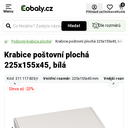
0
Menu
Přihlásit se
Oblíbené
Košík
Dle rozměrů
Hledat
abice
Poštovní krabice ploché
Krabice poštovní plochá 225x155x45, bílá
Krabice poštovní plochá
225x155x45, bílá
Kód: 211 117 825
Vnitřní rozměr:
225x155x45 mm
Vnější rozmě
Sleva až -20%