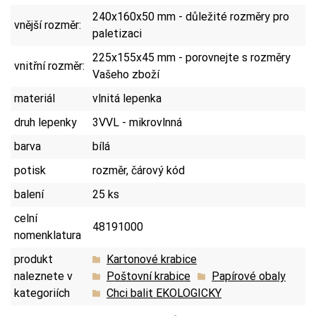
240x160x50 mm - důležité rozměry pro
vnější rozměr:
paletizaci
225x155x45 mm - porovnejte s rozměry
vnitřní rozměr:
Vašeho zboží
materiál
vlnitá lepenka
druh lepenky
3VVL - mikrovlnná
barva
bílá
potisk
rozměr, čárový kód
balení
25 ks
celní
48191000
nomenklatura
produkt
Kartonové krabice
naleznete v
Poštovní krabice
Papírové obaly
kategoriích
Chci balit EKOLOGICKY