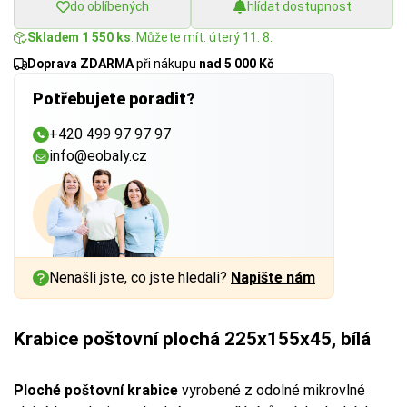
do oblíbených
hlídat dostupnost
Skladem 1 550 ks
. Můžete mít: úterý 11. 8.
Doprava ZDARMA
při nákupu
nad 5 000 Kč
Potřebujete poradit?
+420 499 97 97 97
info@eobaly.cz
Nenašli jste, co jste hledali?
Napište nám
Krabice poštovní plochá 225x155x45, bílá
Ploché poštovní krabice
vyrobené z odolné mikrovlné