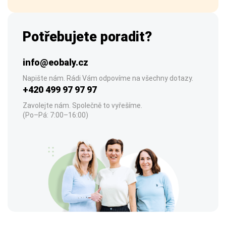
Potřebujete poradit?
info@eobaly.cz
Napište nám. Rádi Vám odpovíme na všechny dotazy.
+420 499 97 97 97
Zavolejte nám. Společně to vyřešíme.
(Po–Pá: 7:00–16:00)