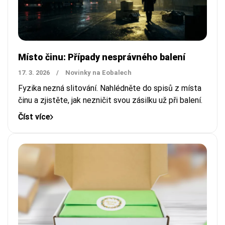
Místo činu: Případy nesprávného balení
17. 3. 2026
/
Novinky na Eobalech
Fyzika nezná slitování. Nahlédněte do spisů z místa
činu a zjistěte, jak nezničit svou zásilku už při balení.
Číst více