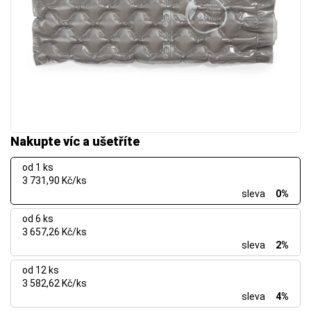
Nakupte víc a ušetříte
od 1 ks
3 731,90 Kč/ks
sleva
0%
od 6 ks
3 657,26 Kč/ks
sleva
2%
od 12 ks
3 582,62 Kč/ks
sleva
4%