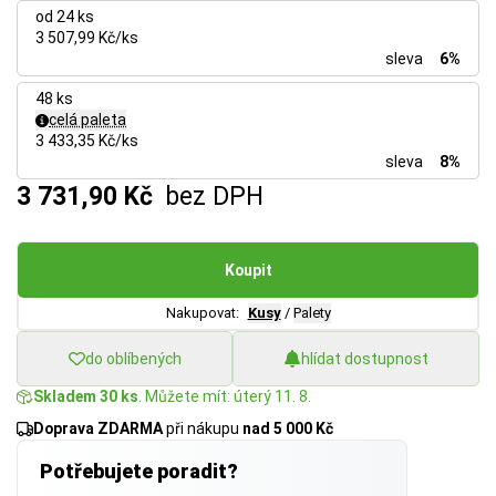
od 24 ks
3 507,99 Kč/ks
sleva
6%
48 ks
celá paleta
3 433,35 Kč/ks
sleva
8%
3 731,90 Kč
bez DPH
Koupit
Nakupovat:
Kusy
/
Palety
do oblíbených
hlídat dostupnost
Skladem 30 ks
. Můžete mít: úterý 11. 8.
Doprava ZDARMA
při nákupu
nad 5 000 Kč
Potřebujete poradit?