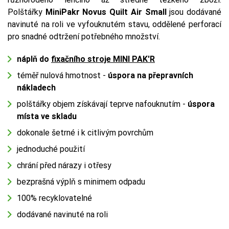
Polštářky
MiniPakr Novus Quilt Air Small
jsou dodávané
navinuté na roli ve vyfouknutém stavu, oddělené perforací
pro snadné odtržení potřebného množství.
náplň do
fixačního stroje MINI PAK'R
téměř nulová hmotnost -
úspora na přepravních
nákladech
polštářky objem získávají teprve nafouknutím -
úspora
místa ve skladu
dokonale šetrné i k citlivým povrchům
jednoduché použití
chrání před nárazy i otřesy
bezprašná výplň s minimem odpadu
100% recyklovatelné
dodávané navinuté na roli