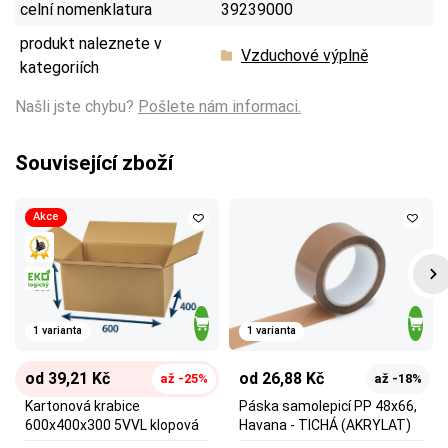
celní nomenklatura
39239000
produkt naleznete v
Vzduchové výplně
kategoriích
Našli jste chybu?
Pošlete nám informaci.
Související zboží
Akce
1 varianta
1 varianta
od 39,21 Kč
od 26,88 Kč
až -25%
až -18%
Kartonová krabice
Páska samolepicí PP 48x66,
600x400x300 5VVL klopová
Havana - TICHÁ (AKRYLAT)