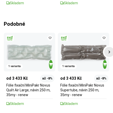
Skladem
Skladem
Podobné
1 varianta
1 varianta
od 3 433 Kč
od 3 433 Kč
až -8%
až -8%
Fólie fixační MiniPakr Novus
Fólie fixační MiniPakr Novus
Quilt Air Large, návin 250 m,
Supertube, návin 250 m,
35my - renew
35my - renew
Skladem
Skladem