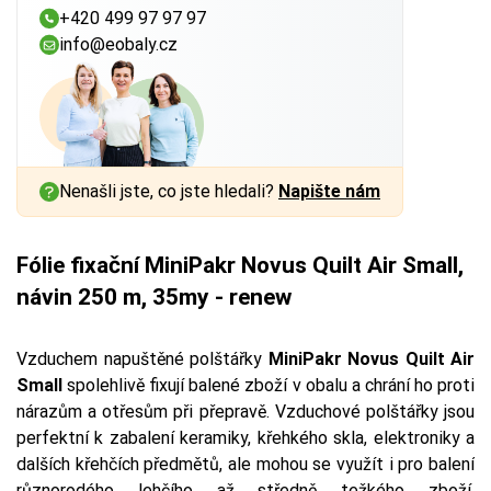
+420 499 97 97 97
info@eobaly.cz
Nenašli jste, co jste hledali?
Napište nám
Fólie fixační MiniPakr Novus Quilt Air Small,
návin 250 m, 35my - renew
Vzduchem napuštěné polštářky
MiniPakr Novus Quilt Air
Small
spolehlivě fixují balené zboží v obalu a chrání ho proti
nárazům a otřesům při přepravě. Vzduchové polštářky jsou
perfektní k zabalení keramiky, křehkého skla, elektroniky a
dalších křehčích předmětů, ale mohou se využít i pro balení
různorodého lehčího až středně težkého zboží.