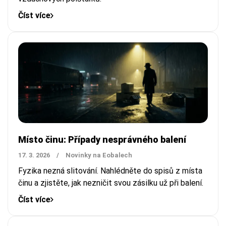
Číst více
Místo činu: Případy nesprávného balení
17. 3. 2026
/
Novinky na Eobalech
Fyzika nezná slitování. Nahlédněte do spisů z místa
činu a zjistěte, jak nezničit svou zásilku už při balení.
Číst více