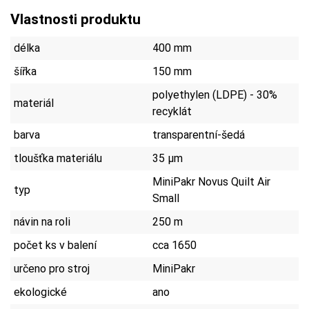
Vlastnosti produktu
délka
400 mm
šířka
150 mm
polyethylen (LDPE) - 30%
materiál
recyklát
barva
transparentní-šedá
tloušťka materiálu
35 µm
MiniPakr Novus Quilt Air
typ
Small
návin na roli
250 m
počet ks v balení
cca 1650
určeno pro stroj
MiniPakr
ekologické
ano