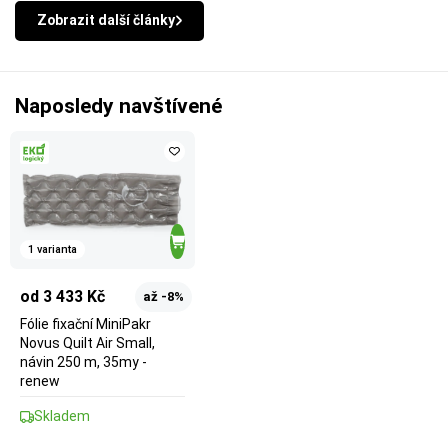
Zobrazit další články
Naposledy navštívené
1 varianta
od 3 433 Kč
až -8%
Fólie fixační MiniPakr
Novus Quilt Air Small,
návin 250 m, 35my -
renew
Skladem