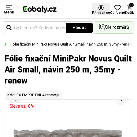
0
Menu
Přihlásit se
Oblíbené
Košík
Dle rozměrů
Hledat
ářků
Fólie fixační MiniPakr Novus Quilt Air Small, návin 250 m, 35my - renew
Fólie fixační MiniPakr Novus Quilt
Air Small, návin 250 m, 35my -
renew
Kód: FX FMPRETAIL4 renew
Sleva až -8%