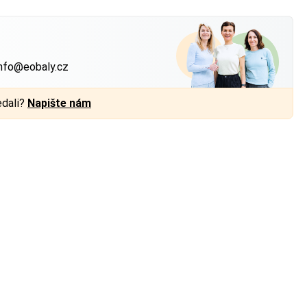
?
nfo@eobaly.cz
edali?
Napište nám