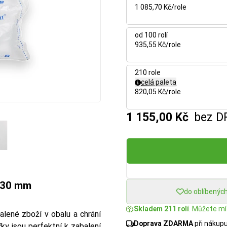
1 085,70 Kč/role
od 100 rolí
935,55 Kč/role
210 role
celá paleta
820,05 Kč/role
1 155,00 Kč
bez D
x130 mm
do oblíbenýc
Skladem 211 rolí
. Můžete mít
 balené zboží v obalu a chrání
Doprava ZDARMA
při nákup
ky jsou perfektní k zabalení