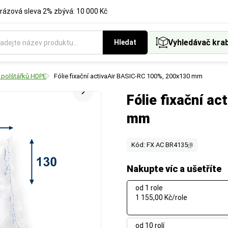
rázová sleva 2% zbývá: 10 000 Kč
Vyhledávač kra
Hledat
 polštářků HDPE
Fólie fixační activaAir BASIC-RC 100%, 200x130 mm
Fólie fixační a
mm
Kód: FX AC BR4135
Nakupte víc a ušetříte
od 1 role
1 155,00 Kč/role
od 10 rolí