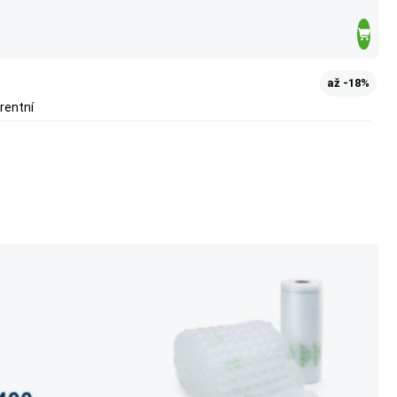
až -18%
rentní