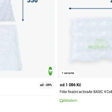
1 varianta
od 1 086 Kč
až -29%
Fólie fixační activaAir BASIC 4 
Skladem