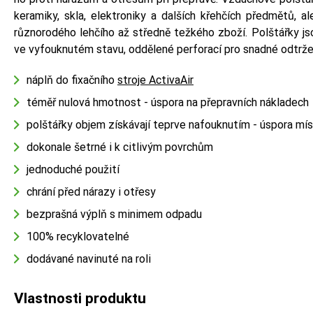
keramiky, skla, elektroniky a dalších křehčích předmětů, ale
různorodého lehčího až středně težkého zboží. Polštářky js
ve vyfouknutém stavu, oddělené perforací pro snadné odtrž
náplň do fixačního
stroje ActivaAir
téměř nulová hmotnost - úspora na přepravních nákladech
polštářky objem získávají teprve nafouknutím - úspora mís
dokonale šetrné i k citlivým povrchům
jednoduché použití
chrání před nárazy i otřesy
bezprašná výplň s minimem odpadu
100% recyklovatelné
dodávané navinuté na roli
Vlastnosti produktu