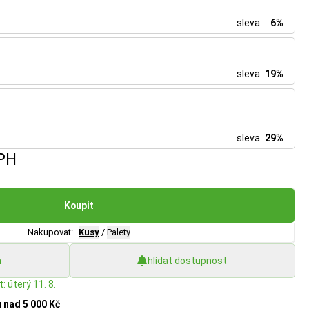
sleva
6%
sleva
19%
sleva
29%
PH
Koupit
Nakupovat:
Kusy
/
Palety
h
hlídat dostupnost
: úterý 11. 8.
u
nad 5 000 Kč