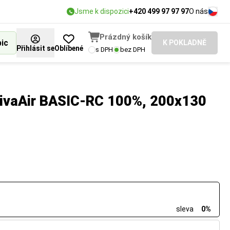
Jsme k dispozici
+420 499 97 97 97
O nás
Prázdný košík
bic
K POKLADNĚ
Přihlásit se
Oblíbené
s DPH
bez DPH
ctivaAir BASIC-RC 100%, 200x130
sleva
0%