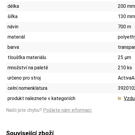
délka
200 mm
šířka
130 mm
návin
700 m
materiál
polyeth
barva
transpa
tloušťka materiálu
25 µm
množství na paletě
210 ks
určeno pro stroj
ActivaA
celní nomenklatura
392010
produkt naleznete v kategoriích
Vzdu
Našli jste chybu?
Pošlete nám informaci.
Související zboží