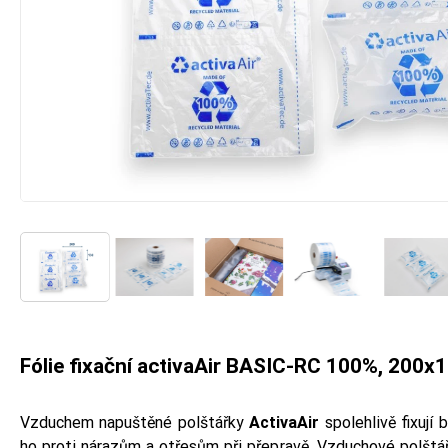
Fólie fixační activaAir BASIC-RC 100%, 200
Vzduchem napuštěné polštářky
ActivaAir
spolehlivě fixují
ho proti nárazům a otřesům při přepravě. Vzduchové polštář