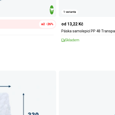
1 varianta
od 13,22 Kč
až -26%
Páska samolepicí PP 48 Transpa
Skladem