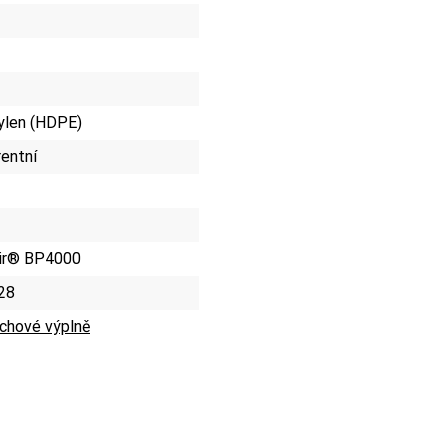
ylen (HDPE)
rentní
ir® BP4000
28
chové výplně