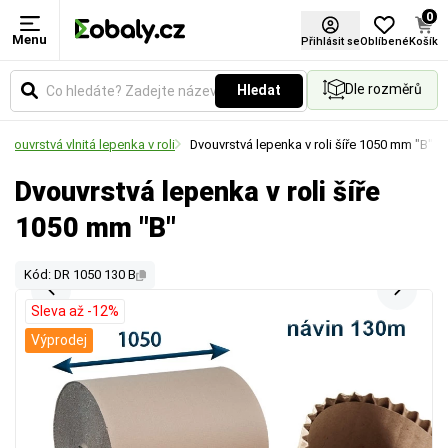
0
Menu
Přihlásit se
Oblíbené
Košík
Dle rozměrů
Hledat
Dvouvrstvá vlnitá lepenka v roli
Dvouvrstvá lepenka v roli šíře 1050 mm "B"
Dvouvrstvá lepenka v roli šíře
1050 mm "B"
Kód: DR 1050 130 B
Sleva až -12%
Výprodej