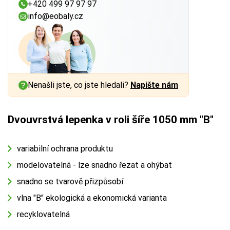
+420 499 97 97 97
info@eobaly.cz
Nenašli jste, co jste hledali?
Napište nám
Dvouvrstvá lepenka v roli šíře 1050 mm "B"
variabilní ochrana produktu
modelovatelná - lze snadno řezat a ohýbat
snadno se tvarově přizpůsobí
vlna "B" ekologická a ekonomická varianta
recyklovatelná