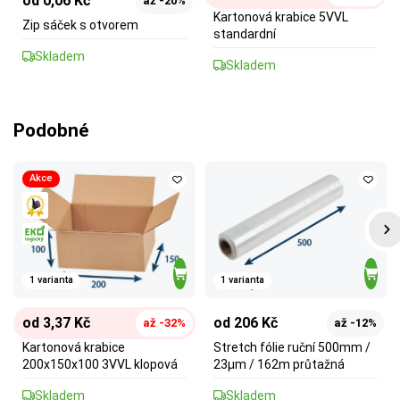
od 0,06 Kč
až -20%
Kartonová krabice 5VVL
Zip sáček s otvorem
standardní
Skladem
Skladem
Podobné
Akce
1 varianta
1 varianta
od 3,37 Kč
od 206 Kč
až -32%
až -12%
Kartonová krabice
Stretch fólie ruční 500mm /
200x150x100 3VVL klopová
23µm / 162m průtažná
Skladem
Skladem