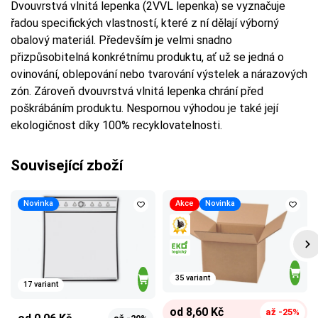
Dvouvrstvá vlnitá lepenka (2VVL lepenka) se vyznačuje
řadou specifických vlastností, které z ní dělají výborný
obalový materiál. Především je velmi snadno
přizpůsobitelná konkrétnímu produktu, ať už se jedná o
ovinování, oblepování nebo tvarování výstelek a nárazových
zón. Zároveň dvouvrstvá vlnitá lepenka chrání před
poškrábáním produktu. Nespornou výhodou je také její
ekologičnost díky 100% recyklovatelnosti.
Související zboží
Novinka
Akce
Novinka
35 variant
17 variant
od 8,60 Kč
až -25%