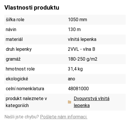
Vlastnosti produktu
šířka role
1050 mm
návin
130 m
materiál
vlnitá lepenka
druh lepenky
2VVL - vlna B
gramáž
180-250 g/m2
hmotnost role
31,4 kg
ekologické
ano
celní nomenklatura
48081000
produkt naleznete v
Dvouvrstvá vlnitá
kategoriích
lepenka
Našli jste chybu?
Pošlete nám informaci.