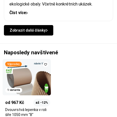
ekologické obaly. Včetně konkrétních ukázek.
Číst více
Zobrazit další články
Naposledy navštívené
Výprodej
1 varianta
od 967 Kč
až -12%
Dvouvrstvá lepenka v roli
šíře 1050 mm "B"