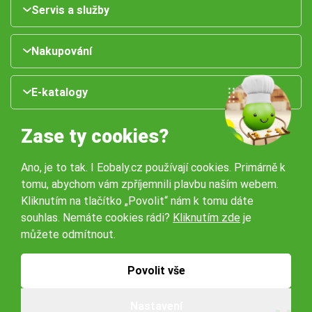
Servis a služby
Nakupování
E-katalogy
Zase ty cookies?
Ano, je to tak. I Eobaly.cz používají cookies. Primárně k
tomu, abychom vám zpříjemnili plavbu naším webem.
Kliknutím na tlačítko „Povolit“ nám k tomu dáte
souhlas. Nemáte cookies rádi?
Kliknutím zde
je
Naše pobočky:
můžete odmítnout.
Obchodní podmínky
Ochrana osobníchů údajů
Povolit vše
Nastavení