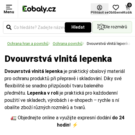
0
Menu
Šířka role (mm)
Návin (m)
Přihlásit se
Oblíbené
Košík
Dle rozměrů
Hledat
Udává celkovou šířku role v milimetrech. Vyberte si
Udává celkovou délku materiálu namotaného na
rozměr podle velikosti balených předmětů nebo
jedné roli v metrech.
Ochrana hran a povrchů
Ochrana povrchů
Dvouvrstvá vlnitá lepenka
palet.
Dvouvrstvá vlnitá lepenka
Dvouvrstvá vlnitá lepenka
je praktický obalový materiál
pro ochranu produktů při přepravě i skladování. Díky své
flexibilitě se snadno přizpůsobí tvaru baleného
předmětu.
Lepenka v roli
je praktická pro každodenní
použití ve skladech, výrobách i e-shopech – rychle s ní
obalíte zboží různých rozměrů a tvarů.
🚛 Objednejte online a využijte expresní dodání
do 24
hodin
! ⚡