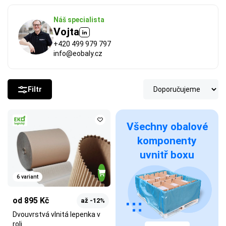
Náš specialista
Vojta
+420 499 979 797
info@eobaly.cz
Filtr
Všechny obalové
komponenty
uvnitř boxu
6 variant
od 895 Kč
až -12%
Dvouvrstvá vlnitá lepenka v
roli