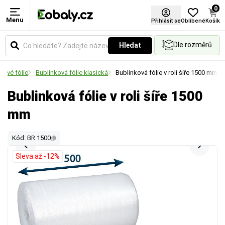
0
Menu
Přihlásit se
Oblíbené
Košík
Dle rozměrů
Hledat
kové fólie
Bublinková fólie klasická
Bublinková fólie v roli šíře 1500 mm
Bublinková fólie v roli šíře 1500
mm
Kód: BR 1500
Sleva až -12%