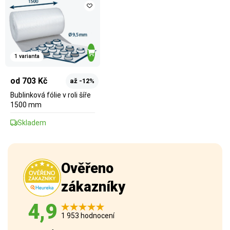
1 varianta
od 703 Kč
až -12%
Bublinková fólie v roli šíře
1500 mm
Skladem
Ověřeno
zákazníky
4,9
1 953 hodnocení