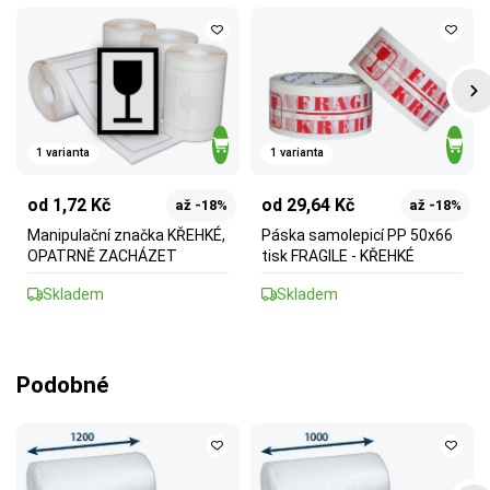
1 varianta
1 varianta
od 1,72 Kč
od 29,64 Kč
až -18%
až -18%
Manipulační značka KŘEHKÉ,
Páska samolepicí PP 50x66
OPATRNĚ ZACHÁZET
tisk FRAGILE - KŘEHKÉ
Skladem
Skladem
Podobné