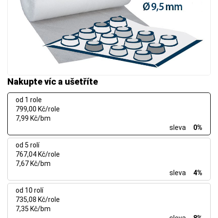
Nakupte víc a ušetříte
od 1 role
799,00 Kč/role
7,99 Kč/bm
sleva
0%
od 5 rolí
767,04 Kč/role
7,67 Kč/bm
sleva
4%
od 10 rolí
735,08 Kč/role
7,35 Kč/bm