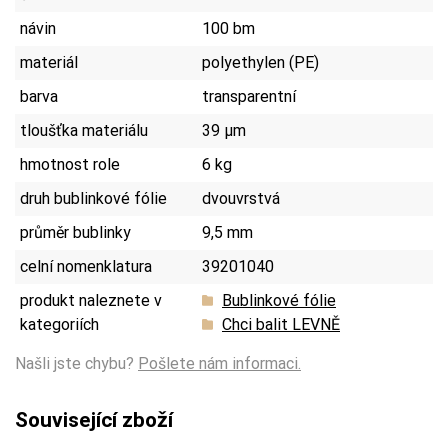
návin
100 bm
materiál
polyethylen (PE)
barva
transparentní
tloušťka materiálu
39 µm
hmotnost role
6 kg
druh bublinkové fólie
dvouvrstvá
průměr bublinky
9,5 mm
celní nomenklatura
39201040
produkt naleznete v
Bublinkové fólie
kategoriích
Chci balit LEVNĚ
Našli jste chybu?
Pošlete nám informaci.
Související zboží