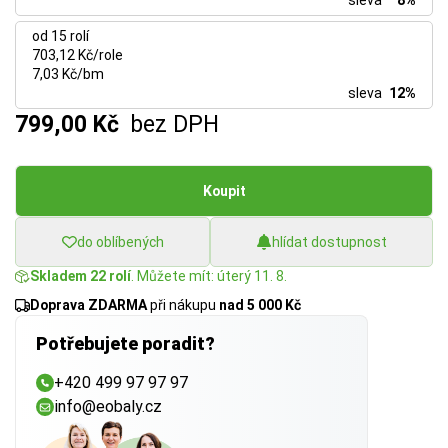
sleva
8%
od 15 rolí
703,12 Kč/role
7,03 Kč/bm
sleva
12%
799,00 Kč
bez DPH
Koupit
do oblíbených
hlídat dostupnost
Skladem 22 rolí
. Můžete mít: úterý 11. 8.
Doprava ZDARMA
při nákupu
nad 5 000 Kč
Potřebujete poradit?
+420 499 97 97 97
info@eobaly.cz