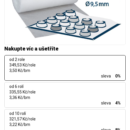
Nakupte víc a ušetříte
od 2 role
349,53 Kč/role
3,50 Kč/bm
sleva
0%
od 6 rolí
335,55 Kč/role
3,36 Kč/bm
sleva
4%
od 10 rolí
321,57 Kč/role
3,22 Kč/bm