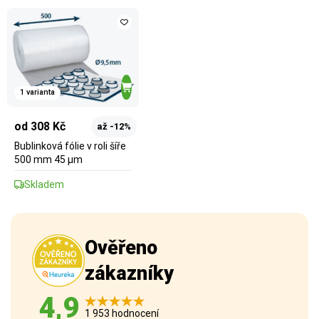
1 varianta
od 308 Kč
až -12%
Bublinková fólie v roli šíře
500 mm 45 µm
Skladem
Ověřeno
zákazníky
4,9
1 953 hodnocení