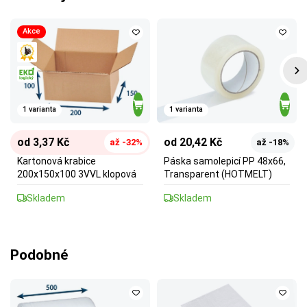
Akce
1 varianta
1 varianta
od 3,37 Kč
od 20,42 Kč
až -32%
až -18%
Kartonová krabice
Páska samolepicí PP 48x66,
200x150x100 3VVL klopová
Transparent (HOTMELT)
Skladem
Skladem
Podobné