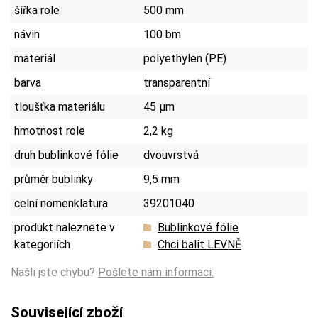
šířka role
500 mm
návin
100 bm
materiál
polyethylen (PE)
barva
transparentní
tloušťka materiálu
45 µm
hmotnost role
2,2 kg
druh bublinkové fólie
dvouvrstvá
průměr bublinky
9,5 mm
celní nomenklatura
39201040
produkt naleznete v
Bublinkové fólie
kategoriích
Chci balit LEVNĚ
Našli jste chybu?
Pošlete nám informaci.
Související zboží