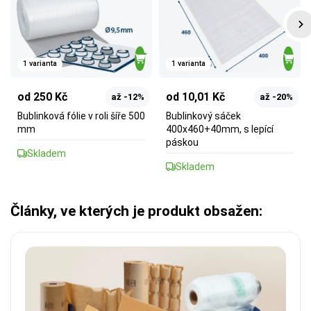
1 varianta
1 varianta
od 250 Kč
od 10,01 Kč
až -12%
až -20%
Bublinková fólie v roli šíře 500
Bublinkový sáček
mm
400x460+40mm, s lepící
páskou
Skladem
Skladem
Články, ve kterých je produkt obsažen: