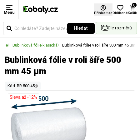
0
Menu
Přihlásit se
Oblíbené
Košík
Dle rozměrů
Hledat
fólie
Bublinková fólie klasická
Bublinková fólie v roli šíře 500 mm 45 µm
Bublinková fólie v roli šíře 500
mm 45 µm
Kód: BR 500 45
Sleva až -12%