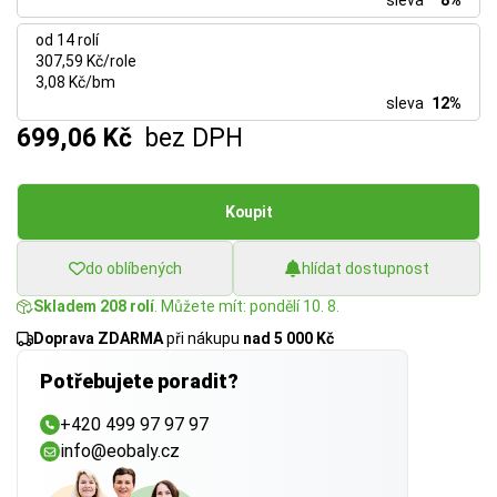
sleva
8%
od 14 rolí
307,59 Kč/role
3,08 Kč/bm
sleva
12%
699,06 Kč
bez DPH
Koupit
do oblíbených
hlídat dostupnost
Skladem 208 rolí
. Můžete mít: pondělí 10. 8.
Doprava ZDARMA
při nákupu
nad 5 000 Kč
Potřebujete poradit?
+420 499 97 97 97
info@eobaly.cz