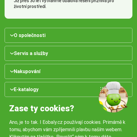
Již přes 30 let vytváříme obalová řešení příznivá pro
životní prostředí.
O společnosti
Servis a služby
Nakupování
E-katalogy
Zase ty cookies?
Ano, je to tak. I Eobaly.cz používají cookies. Primárně k
tomu, abychom vám zpříjemnili plavbu naším webem.
Kliknutím na tlačítko „Povolit“ nám k tomu dáte