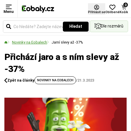
0
Menu
Přihlásit se
Oblíbené
Košík
Dle rozměrů
Hledat
Novinky na Eobalech
Jarní slevy až -37%
Přichází jaro a s ním slevy až
-37%
Zpět na články
/
21.3.2023
NOVINKY NA EOBALECH