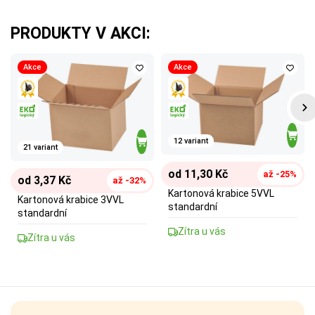
PRODUKTY V AKCI:
Akce
Akce
12 variant
21 variant
od 11,30 Kč
až -25%
od 3,37 Kč
až -32%
Kartonová krabice 5VVL
Kartonová krabice 3VVL
standardní
standardní
Zítra u vás
Zítra u vás