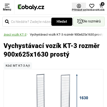
0
Menu
Přihlásit se
Oblíbené
Košík
Dle rozměrů
Hledat
ystávací vozík KT-3
Vychystávací vozík KT-3 rozměr 900x625x1630 prostý
Vychystávací vozík KT-3 rozměr
900x625x1630 prostý
Kód: MT KT-3 A