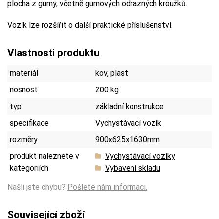
plocha z gumy, včetně gumových odrazných kroužků.
Vozík lze rozšířit o další praktické příslušenství.
Vlastnosti produktu
materiál
kov, plast
nosnost
200 kg
typ
základní konstrukce
specifikace
Vychystávací vozík
rozměry
900x625x1630mm
produkt naleznete v
Vychystávací vozíky
kategoriích
Vybavení skladu
Našli jste chybu?
Pošlete nám informaci.
Související zboží