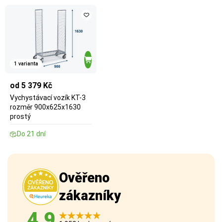
1 varianta
od 5 379 Kč
Vychystávací vozík KT-3
rozměr 900x625x1630
prostý
Do 21 dní
Ověřeno
zákazníky
4,9