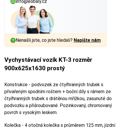
info@eobaly.cz
Nenašli jste, co jste hledali?
Napište nám
Vychystávací vozík KT-3 rozměr
900x625x1630 prostý
Konstrukce - podvozek ze čtyřhranných trubek s
přivařeným spodním roštem + boční díly s rámem ze
čtyřhranných trubek s drátěnou mřížkou, zasunuté do
podvozku a přišroubované. Pozinkovaný, chromovaný
povrch s vysokým leskem.
Kolečka - 4 otočná kolečka s průměrem 125 mm, jízdní