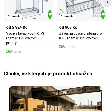
1 varianta
1 varianta
od 5 924 Kč
od 903 Kč
Vychystávací vozík KT-3
Závěsná police drátěná pro
rozměr 1297x625x1630
KT-3 rozměr 1297x625x1630
prostý
Skladem
Skladem
Články, ve kterých je produkt obsažen: