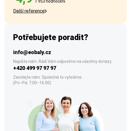
1 953 hodnocení
Další reference
Potřebujete poradit?
info@eobaly.cz
Napište nám. Rádi Vám odpovíme na všechny dotazy.
+420 499 97 97 97
Zavolejte nám. Společně to vyřešíme.
(Po–Pá: 7:00–16:00)