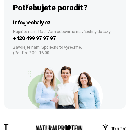
Potřebujete poradit?
info@eobaly.cz
Napište nám. Rádi Vám odpovíme na všechny dotazy.
+420 499 97 97 97
Zavolejte nám. Společně to vyřešíme.
(Po–Pá: 7:00–16:00)