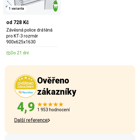
1 varianta
od 728 Kč
Závěsná police drátěná
pro KT-3 rozměr
900x625x1630
Do 21 dní
Ověřeno
zákazníky
4,9
1 953 hodnocení
Další reference