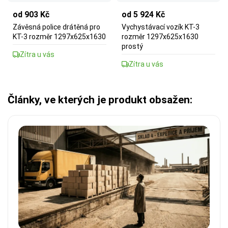
od 903 Kč
od 5 924 Kč
Závěsná police drátěná pro
Vychystávací vozík KT-3
KT-3 rozměr 1297x625x1630
rozměr 1297x625x1630
prostý
Zítra u vás
Zítra u vás
Články, ve kterých je produkt obsažen: