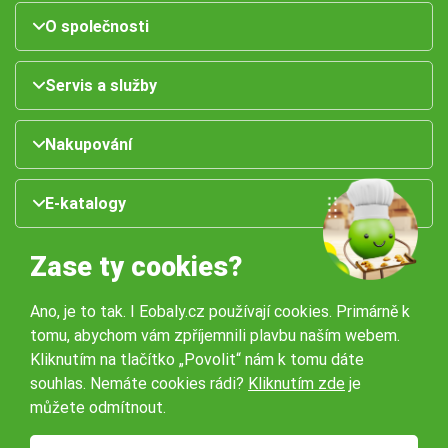
O společnosti
Servis a služby
Nakupování
E-katalogy
Zase ty cookies?
Ano, je to tak. I Eobaly.cz používají cookies. Primárně k
tomu, abychom vám zpříjemnili plavbu naším webem.
Kliknutím na tlačítko „Povolit“ nám k tomu dáte
souhlas. Nemáte cookies rádi?
Kliknutím zde
je
Naše pobočky:
můžete odmítnout.
Obchodní podmínky