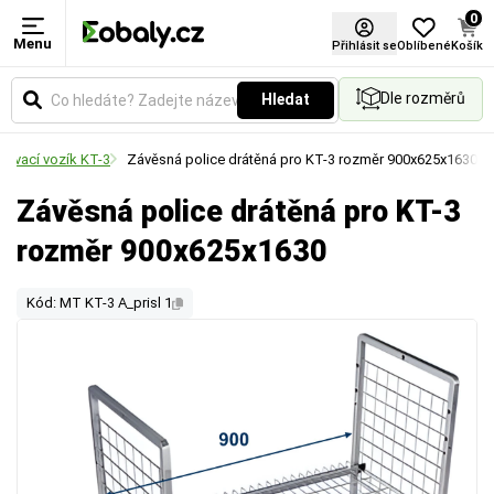
0
Menu
Přihlásit se
Oblíbené
Košík
Dle rozměrů
Hledat
távací vozík KT-3
Závěsná police drátěná pro KT-3 rozměr 900x625x1630
Závěsná police drátěná pro KT-3
rozměr 900x625x1630
Kód: MT KT-3 A_prisl 1