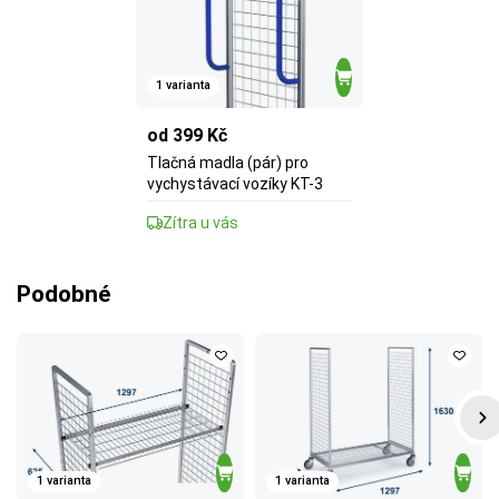
1 varianta
od 399 Kč
Tlačná madla (pár) pro
vychystávací vozíky KT-3
Zítra u vás
Podobné
1 varianta
1 varianta