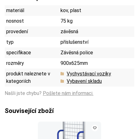
materiál
kov, plast
nosnost
75 kg
provedení
závěsná
typ
příslušenství
specifikace
Závěsná police
rozměry
900x625mm
produkt naleznete v
Vychystávací vozíky
kategoriích
Vybavení skladu
Našli jste chybu?
Pošlete nám informaci.
Související zboží