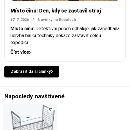
Místo činu: Den, kdy se zastavil stroj
17. 7. 2026
/
Novinky na Eobalech
Místo činu:
Detektivní příběh odhaluje, jak zanedbaná
údržba balicí techniky dokáže zastavit celou
expedici.
Číst více
Zobrazit další články
Naposledy navštívené