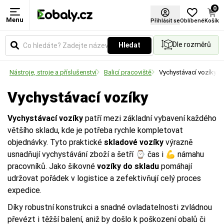
0
Menu
Přihlásit se
Oblíbené
Košík
Dle rozměrů
Hledat
Nástroje, stroje a příslušenství
Balicí pracoviště
Vychystávací vozíky
Vychystávací vozíky
Vychystávací vozíky
patří mezi základní vybavení každého
většího skladu, kde je potřeba rychle kompletovat
objednávky. Tyto praktické
skladové vozíky
výrazně
usnadňují vychystávání zboží a šetří ⌚ čas i 💪 námahu
pracovníků. Jako šikovné
vozíky do skladu
pomáhají
udržovat pořádek v logistice a zefektivňují celý proces
expedice.
Díky robustní konstrukci a snadné ovladatelnosti zvládnou
převézt i těžší balení, aniž by došlo k poškození obalů či