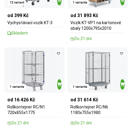
12 variant
1 varianta
od 399 Kč
od 31 893 Kč
Vychystávací vozík KT-3
Vozík KT-VP1 na kartonové
obaly 1200x795x2010
Skladem
Do 21 dní
1 varianta
1 varianta
od 16 426 Kč
od 31 614 Kč
Rollkontejner RC/N1
Rollkontejner RC/N6
720x855x1775
1180x755x1980
Do 21 dní
Do 21 dní