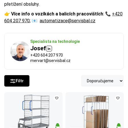
přetížení obsluhy.
👉
Více info o vozíkách a balicích pracovištích
: 📞
+420
604 207 970
; 📧
automatizace@servisbal.cz
Specialista na technologie
Josef
+420 604 207 970
mervart@servisbal.cz
Filtr