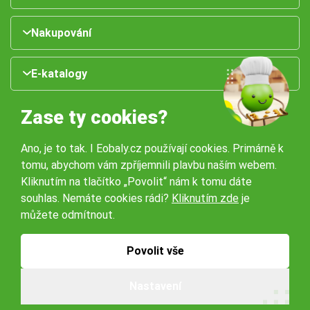
Nakupování
E-katalogy
Zase ty cookies?
Ano, je to tak. I Eobaly.cz používají cookies. Primárně k
tomu, abychom vám zpříjemnili plavbu naším webem.
Kliknutím na tlačítko „Povolit“ nám k tomu dáte
souhlas. Nemáte cookies rádi?
Kliknutím zde
je
Naše pobočky:
můžete odmítnout.
Obchodní podmínky
Ochrana osobníchů údajů
Povolit vše
Nastavení
© 2026 Servisbal Obaly s.r.o. Všechna práva vyhrazena.