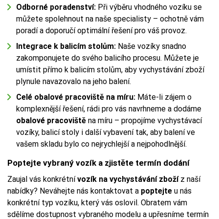
Odborné poradenství:
Při výběru vhodného vozíku se
můžete spolehnout na naše specialisty – ochotně vám
poradí a doporučí optimální řešení pro váš provoz.
Integrace k balicím stolům:
Naše vozíky snadno
zakomponujete do svého balicího procesu. Můžete je
umístit přímo k balicím stolům, aby vychystávání zboží
plynule navazovalo na jeho balení.
Celé obalové pracoviště na míru:
Máte-li zájem o
komplexnější řešení, rádi pro vás navrhneme a dodáme
obalové pracoviště
na míru – propojíme vychystávací
vozíky, balicí stoly i další vybavení tak, aby balení ve
vašem skladu bylo co nejrychlejší a nejpohodlnější.
Poptejte vybraný vozík a zjistěte termín dodání
Zaujal vás konkrétní
vozík na vychystávání zboží
z naší
nabídky? Neváhejte nás kontaktovat a
poptejte
u nás
konkrétní typ vozíku, který vás oslovil. Obratem vám
sdělíme dostupnost vybraného modelu a upřesníme termín