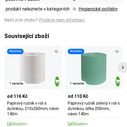
produkt naleznete v kategoriích
Hygienické potřeby
Našli jste chybu?
Pošlete nám informaci.
Související zboží
Novinka
Novinka
1 varianta
1 varianta
od 116 Kč
od 110 Kč
Papírový ručník v roli s
Papírový ručník zelený v roli s
dutinkou, 210x200mm, návin
dutinkou, šířka 200mm,
140m
návin 140m
Skladem
Skladem