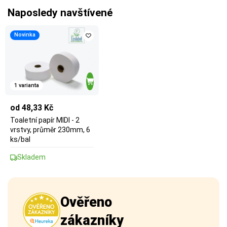
Naposledy navštívené
Novinka
1 varianta
od 48,33 Kč
Toaletní papír MIDI - 2
vrstvy, průměr 230mm, 6
ks/bal
Skladem
Ověřeno
zákazníky