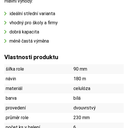
Hlavní výhody:
ideální střední varianta
vhodný pro školy a firmy
dobrá kapacita
méně častá výměna
Vlastnosti produktu
šířka role
90 mm
návin
180 m
materiál
celulóza
barva
bílá
provedení
dvouvrstvý
průměr role
230 mm
počet ks v balení
6