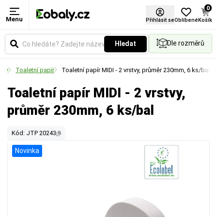
0
Menu
Přihlásit se
Oblíbené
Košík
Dle rozměrů
Hledat
eby
Toaletní papír
Toaletní papír MIDI - 2 vrstvy, průměr 230mm, 6 ks/bal
Toaletní papír MIDI - 2 vrstvy,
průměr 230mm, 6 ks/bal
Kód: JTP 20243
Novinka