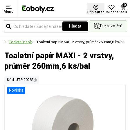
0
Menu
Přihlásit se
Oblíbené
Košík
Dle rozměrů
Hledat
eby
Toaletní papír
Toaletní papír MAXI - 2 vrstvy, průměr 260mm,6 ks/bal
Toaletní papír MAXI - 2 vrstvy,
průměr 260mm,6 ks/bal
Kód: JTP 20283
Novinka