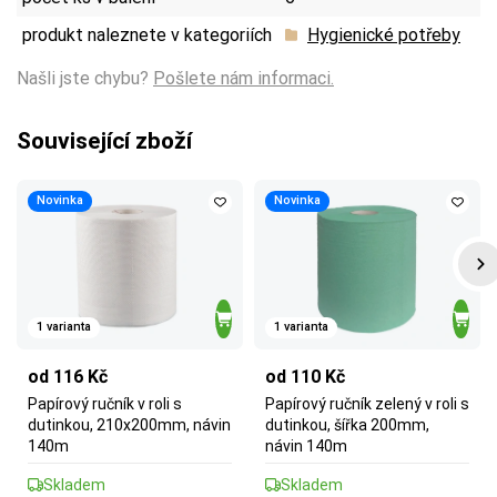
produkt naleznete v kategoriích
Hygienické potřeby
Našli jste chybu?
Pošlete nám informaci.
Související zboží
Novinka
Novinka
1 varianta
1 varianta
od 116 Kč
od 110 Kč
Papírový ručník v roli s
Papírový ručník zelený v roli s
dutinkou, 210x200mm, návin
dutinkou, šířka 200mm,
140m
návin 140m
Skladem
Skladem