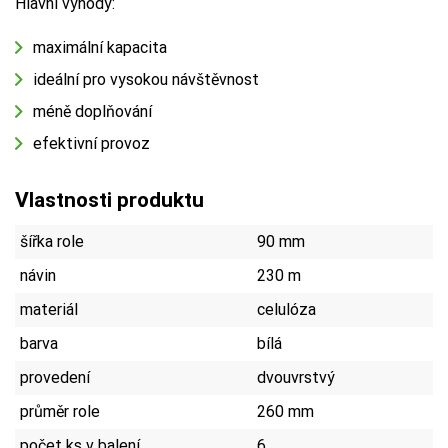
Hlavní výhody:
maximální kapacita
ideální pro vysokou návštěvnost
méně doplňování
efektivní provoz
Vlastnosti produktu
šířka role
90 mm
návin
230 m
materiál
celulóza
barva
bílá
provedení
dvouvrstvý
průměr role
260 mm
počet ks v balení
6