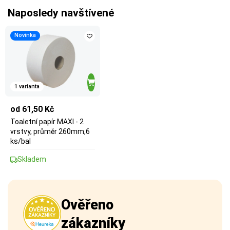
Naposledy navštívené
Novinka
1 varianta
od 61,50 Kč
Toaletní papír MAXI - 2
vrstvy, průměr 260mm,6
ks/bal
Skladem
Ověřeno
zákazníky