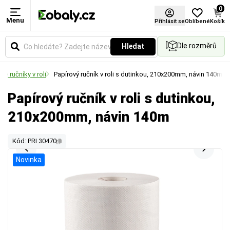
0
Menu
Přihlásit se
Oblíbené
Košík
Dle rozměrů
Hledat
vé ručníky v roli
Papírový ručník v roli s dutinkou, 210x200mm, návin 140m
Papírový ručník v roli s dutinkou,
210x200mm, návin 140m
Kód: PRI 30470
Novinka