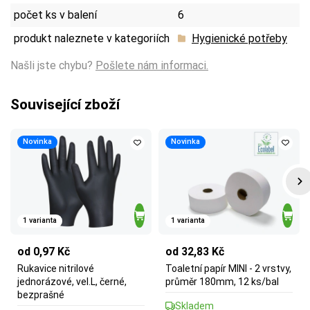
počet ks v balení
6
produkt naleznete v kategoriích
Hygienické potřeby
Našli jste chybu?
Pošlete nám informaci.
Související zboží
Novinka
Novinka
1 varianta
1 varianta
od 0,97 Kč
od 32,83 Kč
Rukavice nitrilové
Toaletní papír MINI - 2 vrstvy,
jednorázové, vel.L, černé,
průměr 180mm, 12 ks/bal
bezprašné
Skladem