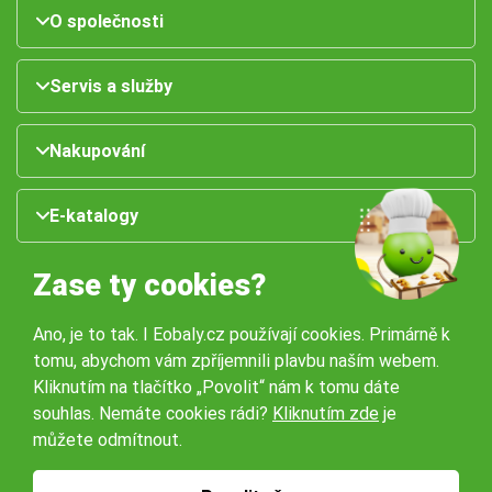
O společnosti
Servis a služby
Nakupování
E-katalogy
Zase ty cookies?
Ano, je to tak. I Eobaly.cz používají cookies. Primárně k
tomu, abychom vám zpříjemnili plavbu naším webem.
Kliknutím na tlačítko „Povolit“ nám k tomu dáte
souhlas. Nemáte cookies rádi?
Kliknutím zde
je
Naše pobočky:
můžete odmítnout.
Obchodní podmínky
Ochrana osobníchů údajů