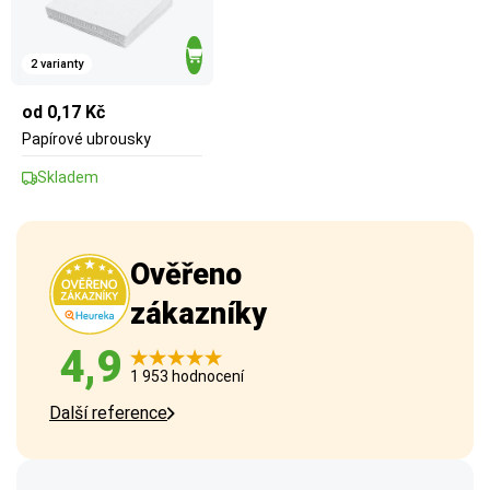
2 varianty
od 0,17 Kč
Papírové ubrousky
Skladem
Ověřeno
zákazníky
4,9
1 953 hodnocení
Další reference