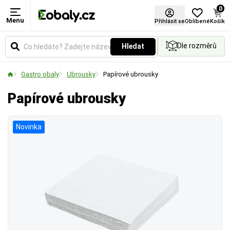
0
Menu
Přihlásit se
Oblíbené
Košík
Dle rozměrů
Hledat
Gastro obaly
Ubrousky
Papírové ubrousky
Papírové ubrousky
Novinka