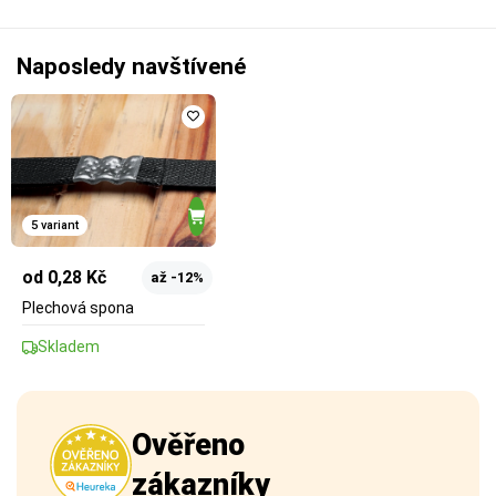
Naposledy navštívené
5 variant
od 0,28 Kč
až -12%
Plechová spona
Skladem
Ověřeno
zákazníky