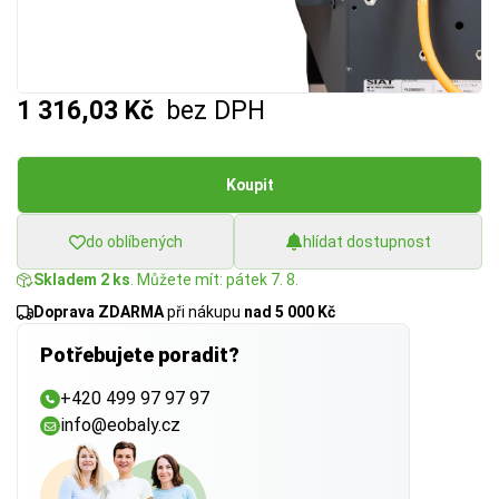
1 316,03 Kč
bez DPH
Koupit
do oblíbených
hlídat dostupnost
Skladem 2 ks
. Můžete mít: pátek 7. 8.
Doprava ZDARMA
při nákupu
nad 5 000 Kč
Potřebujete poradit?
+420 499 97 97 97
info@eobaly.cz