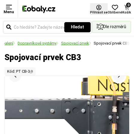
0
Menu
Přihlásit se
Oblíbené
Košík
Dle rozměrů
Hledat
i balení
Dopravníkové systémy
Spojovací prvek
Spojovací prvek CB3
Spojovací prvek CB3
Kód: PT CB-3