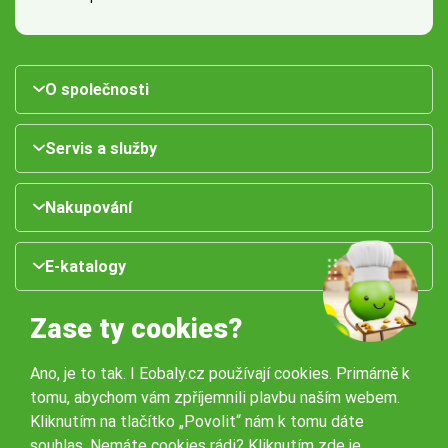
O společnosti
Servis a služby
Nakupování
E-katalogy
Zase ty cookies?
Ano, je to tak. I Eobaly.cz používají cookies. Primárně k
tomu, abychom vám zpříjemnili plavbu naším webem.
Kliknutím na tlačítko „Povolit“ nám k tomu dáte
souhlas. Nemáte cookies rádi?
Kliknutím zde
je
Naše pobočky: