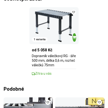
1 varianta
od 5 058 Kč
Dopravník válečkový RG - šíře
500 mm, délka 0,6 m, rozteč
válečků 75mm
Zítra u vás
Podobné