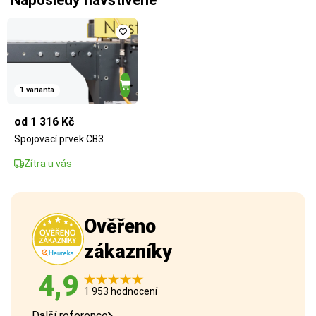
1 varianta
od 1 316 Kč
Spojovací prvek CB3
Zítra u vás
Ověřeno
zákazníky
4,9
1 953 hodnocení
Další reference