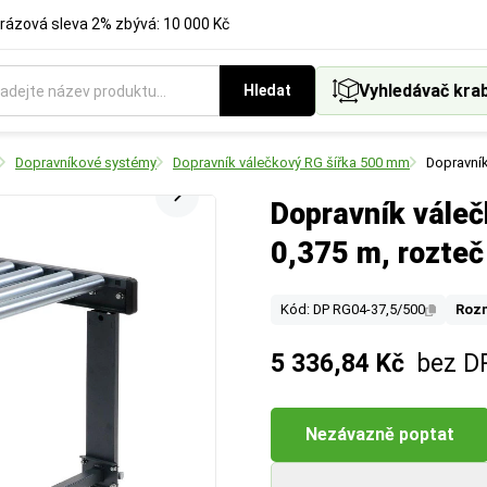
rázová sleva 2% zbývá: 10 000 Kč
Vyhledávač kra
Hledat
Dopravníkové systémy
Dopravník válečkový RG šířka 500 mm
Dopravník
Dopravník váleč
0,375 m, rozte
Kód: DP RG04-37,5/500
Roz
5 336,84 Kč
bez D
Nezávazně poptat