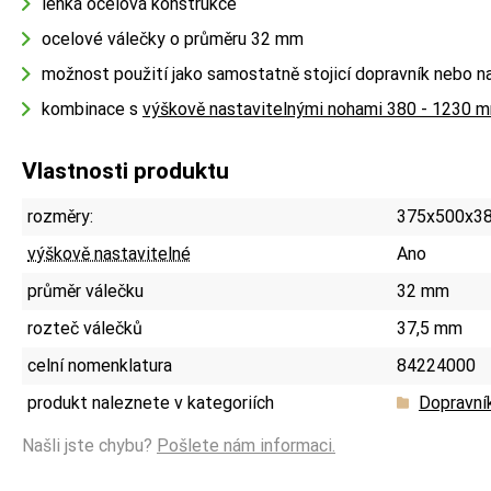
lehká ocelová konstrukce
ocelové válečky o průměru 32 mm
možnost použití jako samostatně stojicí dopravník nebo na
kombinace s
výškově nastavitelnými nohami 380 - 1230 
Vlastnosti produktu
rozměry:
375x500x38
výškově nastavitelné
Ano
průměr válečku
32 mm
rozteč válečků
37,5 mm
celní nomenklatura
84224000
produkt naleznete v kategoriích
Dopravní
Našli jste chybu?
Pošlete nám informaci.