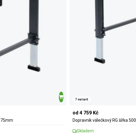
7 variant
od 4 759 Kč
ků 75mm
Dopravník válečkový RG šířka 5
Skladem