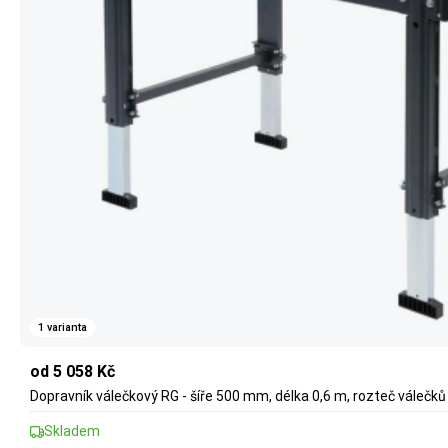
1 varianta
od 5 058 Kč
Dopravník válečkový RG - šíře 500 mm, délka 0,6 m, rozteč váleč
Skladem