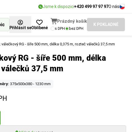
Jsme k dispozici
+420 499 97 97 97
O nás
Prázdný košík
bic
K POKLADNĚ
Přihlásit se
Oblíbené
s DPH
bez DPH
 válečkový RG - šíře 500 mm, délka 0,375 m, rozteč válečků 37,5 mm
kový RG - šíře 500 mm, délka
č válečků 37,5 mm
měry:
375x500x380 - 1230 mm
PH