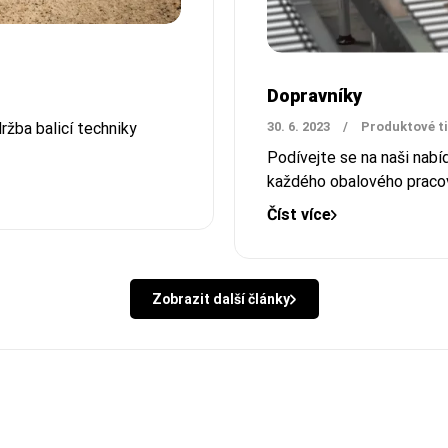
Dopravníky
ržba balicí techniky
30. 6. 2023
/
Produktové t
Podívejte se na naši nabíd
každého obalového pracov
Číst více
Zobrazit další články