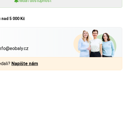
hlídat dostupnost
u
nad 5 000 Kč
?
nfo@eobaly.cz
edali?
Napište nám