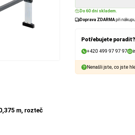
Do 60 dní skladem.
Doprava ZDARMA
při nákup
Potřebujete poradit
+420 499 97 97 97
i
Nenašli jste, co jste hl
0,375 m, rozteč