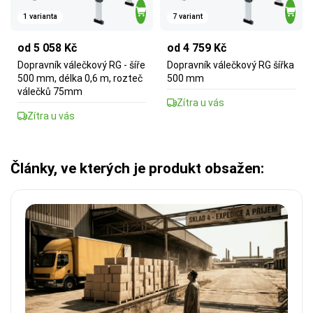
1 varianta
7 variant
od 5 058 Kč
od 4 759 Kč
Dopravník válečkový RG - šíře
Dopravník válečkový RG šířka
500 mm, délka 0,6 m, rozteč
500 mm
válečků 75mm
Zítra u vás
Zítra u vás
Články, ve kterých je produkt obsažen: