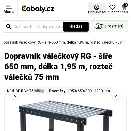
0
Menu
Přihlásit se
Oblíbené
Košík
Dle rozměrů
Hledat
Dopravník válečkový RG - šíře 650 mm, délka 1,95 m, rozteč válečků 75 mm
Dopravník válečkový RG - šíře
650 mm, délka 1,95 m, rozteč
válečků 75 mm
Kód: DP RG2-75/650
Rozměry:
1950x650x380 - 1230 mm