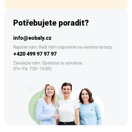
Potřebujete poradit?
info@eobaly.cz
Napište nám. Rádi Vám odpovíme na všechny dotazy.
+420 499 97 97 97
Zavolejte nám. Společně to vyřešíme.
(Po–Pá: 7:00–16:00)