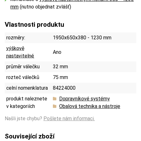
mm
(nutno objednat zvlášť)
Vlastnosti produktu
rozměry:
1950x650x380 - 1230 mm
výškově
Ano
nastavitelné
průměr válečku
32 mm
rozteč válečků
75 mm
celní nomenklatura
84224000
produkt naleznete
Dopravníkové systémy
v kategoriích
Obalová technika a nástroje
Našli jste chybu?
Pošlete nám informaci.
Související zboží