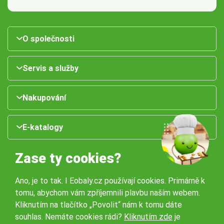
O společnosti
Servis a služby
Nakupování
E-katalogy
Zase ty cookies?
Ano, je to tak. I Eobaly.cz používají cookies. Primárně k
tomu, abychom vám zpříjemnili plavbu naším webem.
Kliknutím na tlačítko „Povolit“ nám k tomu dáte
souhlas. Nemáte cookies rádi?
Kliknutím zde
je
Naše pobočky: