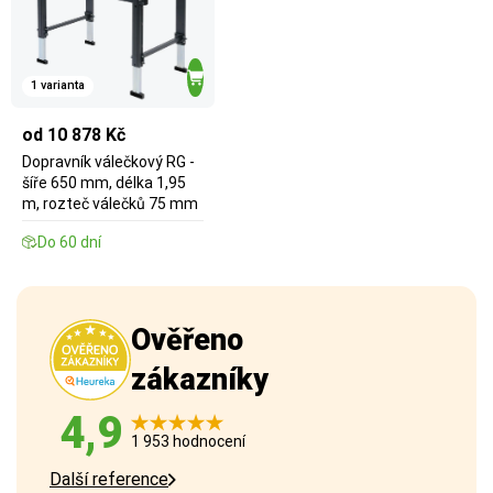
1 varianta
od 10 878 Kč
Dopravník válečkový RG -
šíře 650 mm, délka 1,95
m, rozteč válečků 75 mm
Do 60 dní
Ověřeno
zákazníky
4,9
1 953 hodnocení
Další reference