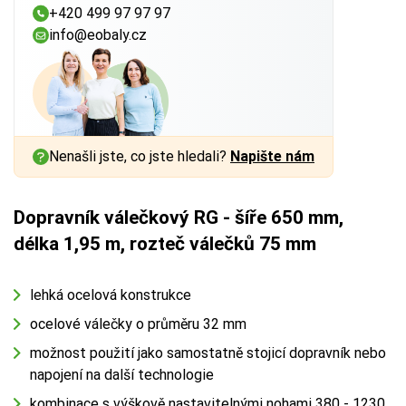
+420 499 97 97 97
info@eobaly.cz
Nenašli jste, co jste hledali?
Napište nám
Dopravník válečkový RG - šíře 650 mm,
délka 1,95 m, rozteč válečků 75 mm
lehká ocelová konstrukce
ocelové válečky o průměru 32 mm
možnost použití jako samostatně stojicí dopravník nebo
napojení na další technologie
kombinace s
výškově nastavitelnými nohami 380 - 1230