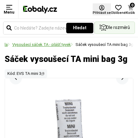
0
Menu
Přihlásit se
Oblíbené
Košík
Dle rozměrů
Hledat
edla
Vysoušecí sáček TA - plášť tyvek
Sáček vysoušecí TA mini bag 3g
Sáček vysoušecí TA mini bag 3g
Kód: EVS TA mini 3