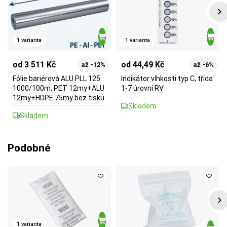
1 varianta
1 varianta
od 3 511 Kč
od 44,49 Kč
až -12%
až -6%
Fólie bariérová ALU PLL 125
Indikátor vlhkosti typ C, třída
1000/100m, PET 12my+ALU
1-7 úrovní RV
12my+HDPE 75my bez tisku
Skladem
Skladem
Podobné
1 varianta