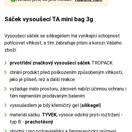
Sáček vysoušecí TA mini bag 3g
Vysoušecí sáček se silikagelem má vynikající schopnost
pohlcovat vlhkost, a tím zabraňuje plísni a korozi Vašeho
zboží.
prvotřídní značkový vysoušecí sáček
TROPACK
chrání produkt před poškozením způsobeným vlhkostí,
jako je plíseň, rez a další reakce
vyžaduje málo prostoru, zároveň nabízí účinnou ochranu i
těm nejmenším prodávaným balením
vysoušedlem je bílý křemičitý gel (
silikagel
)
materiál sáčku:
TYVEK
; vysoce odolný proti roztržení -
typ B -
prachotěsný
vhodný i pro potravinářský a farmaceutický průmysl