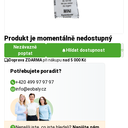
Produkt je momentálně nedostupný
Nezávazně
Hlídat dostupnost
poptat
Doprava ZDARMA
při nákupu
nad 5 000 Kč
Potřebujete poradit?
+420 499 97 97 97
info@eobaly.cz
Nenašli jste, co jste hledali?
Napište nám