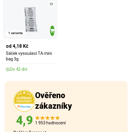
1 varianta
od 4,18 Kč
Sáček vysoušecí TA mini
bag 3g
Do 42 dní
Ověřeno
zákazníky
4,9
1 953 hodnocení