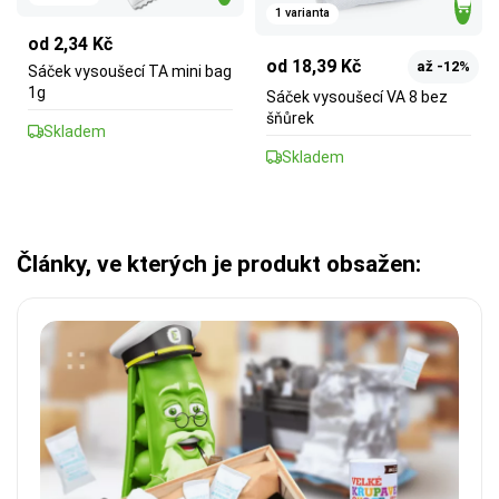
1 varianta
od 2,34 Kč
od 18,39 Kč
až -12%
Sáček vysoušecí TA mini bag
1g
Sáček vysoušecí VA 8 bez
šňůrek
Skladem
Skladem
Články, ve kterých je produkt obsažen: