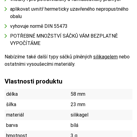
aplikovat uvnitř hermeticky uzavřeného nepropustného
obalu
vyhovuje normě DIN 55473
POTŘEBNÉ MNOŽSTVÍ SÁČKŮ VÁM BEZPLATNĚ
VYPOČÍTÁME
Nabízíme také další typy sáčků plněných
silikagelem
nebo
ostatními vysoušecími materiály.
Vlastnosti produktu
délka
58 mm
šířka
23 mm
materiál
silikagel
barva
bílá
hmotnost
3 g