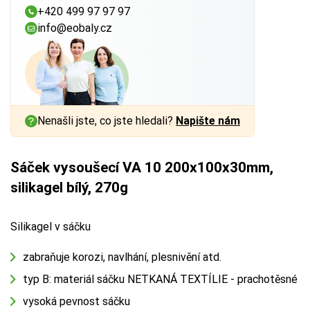
+420 499 97 97 97
info@eobaly.cz
Nenašli jste, co jste hledali?
Napište nám
Sáček vysoušecí VA 10 200x100x30mm,
silikagel bílý, 270g
Silikagel v sáčku
zabraňuje korozi, navlhání, plesnivění atd.
typ B: materiál sáčku NETKANÁ TEXTÍLIE - prachotěsné
vysoká pevnost sáčku