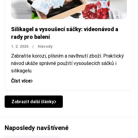
Silikagel a vysoušecí sáčky: videonávod a
rady pro balení
1. 2. 2026
/
Návody
Zabraňte korozi, plísním a navlhnutí zboží. Praktický
návod ukáže správné použití vysoušecích sáčků i
silikagelu.
Číst více
Zobrazit další články
Naposledy navštívené