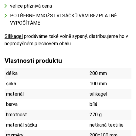
velice příznivá cena
POTŘEBNÉ MNOŽSTVÍ SÁČKŮ VÁM BEZPLATNĚ
VYPOČÍTÁME
Silikagel
prodáváme také volně sypaný, distribuujeme ho v
neprodyšném plechovém obalu.
Vlastnosti produktu
délka
200 mm
šířka
100 mm
materiál
silikagel
barva
bílá
hmotnost
270 g
materiál sáčku
netkaná textilie
rozměry
200x100 mm