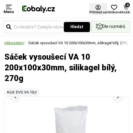
0
Menu
Přihlásit se
Oblíbené
Košík
Dle rozměrů
Hledat
se silikagelem
Sáček vysoušecí VA 10 200x100x30mm, silikagel bílý, 270g
Sáček vysoušecí VA 10
200x100x30mm, silikagel bílý,
270g
Kód: EVS VA 10