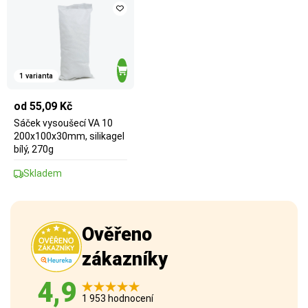
1 varianta
od 55,09 Kč
Sáček vysoušecí VA 10
200x100x30mm, silikagel
bílý, 270g
Skladem
Ověřeno
zákazníky
4,9
1 953 hodnocení