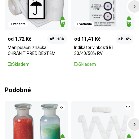
1 varianta
1 varianta
od 1,72 Kč
od 11,41 Kč
až -18%
až -6%
Manipulační značka
Indikátor vlhkosti B1
CHRÁNIT PŘED DEŠTĚM
30/40/50% RV
Skladem
Skladem
Podobné