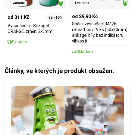
1 varianta
1 varianta
od 29,90 Kč
od 311 Kč
až -15%
Sáček vysoušecí JA1/6-
Vysoušedlo - Silikagel
řetěz 1,5m 19 ks (50x80mm)
ORANGE, zrnění 2-5mm
silikagel bílý, bez indikátoru
vlhkosti
Skladem
Skladem
Články, ve kterých je produkt obsažen: