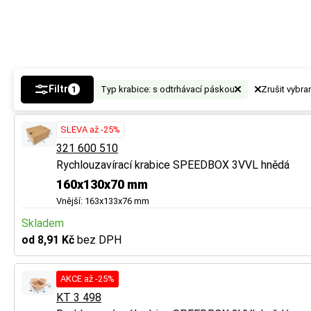
vznikne tak místo
vznikne tak místo
a ochranu.
a ochranu.
Tip
Tip
U vícevrstvé lepe
U vícevrstvé lepe
Filtr
Typ krabice: s odtrhávací páskou
Zrušit vybra
1
Více tipů pro vý
Více tipů pro vý
SLEVA až -25%
321 600 510
BUTTON:
BUTTON:
Jak vybr
Jak vybr
Rychlouzavírací krabice SPEEDBOX 3VVL hnědá
160x130x70 mm
Vnější: 163x133x76 mm
Skladem
od 8,91 Kč
bez DPH
AKCE až -25%
KT 3 498