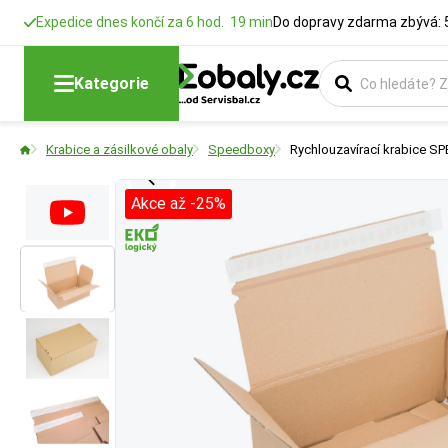
Expedice dnes končí za 6 hod. 19 min
Do dopravy zdarma zbývá: 
Délka
Šířka
Typ krabice
Kategorie
Rozměry krabic
Rozměry krabic
Vyberte si konstr
Krabice a zásilkové obaly
Speedboxy
Rychlouzavírací krabice 
Akce až -25%