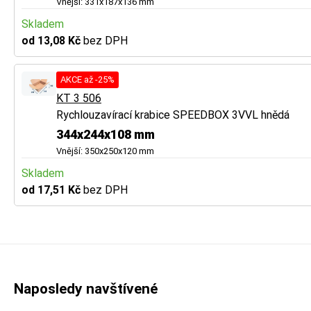
Vnější: 331x187x136 mm
Skladem
od 13,08 Kč
bez DPH
AKCE až -25%
KT 3 506
Rychlouzavírací krabice SPEEDBOX 3VVL hnědá
344x244x108 mm
Vnější: 350x250x120 mm
Skladem
od 17,51 Kč
bez DPH
Naposledy navštívené