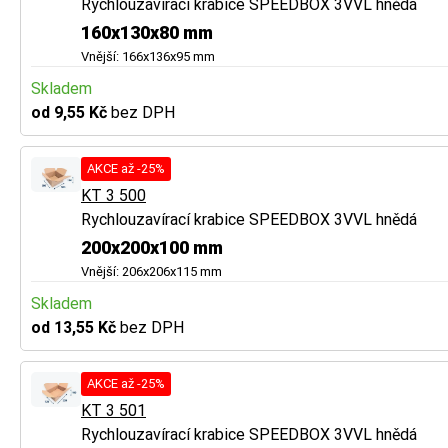
Rychlouzavírací krabice SPEEDBOX 3VVL hnědá
160x130x80 mm
Vnější: 166x136x95 mm
Skladem
od 9,55 Kč
bez DPH
AKCE až -25%
KT 3 500
Rychlouzavírací krabice SPEEDBOX 3VVL hnědá
200x200x100 mm
Vnější: 206x206x115 mm
Skladem
od 13,55 Kč
bez DPH
AKCE až -25%
KT 3 501
Rychlouzavírací krabice SPEEDBOX 3VVL hnědá