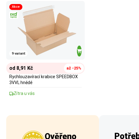
Akce
9 variant
od 8,91 Kč
až -25%
Rychlouzavírací krabice SPEEDBOX
3VVL hnědé
Zítra u vás
Potřeb
Ověřeno