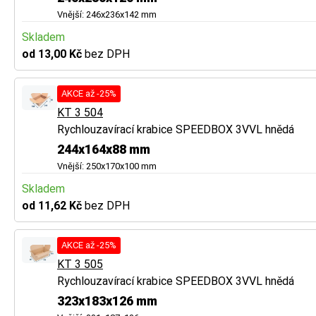
Vnější: 246x236x142 mm
Skladem
od 13,00 Kč
bez DPH
AKCE až -25%
KT 3 504
Rychlouzavírací krabice SPEEDBOX 3VVL hnědá
244x164x88 mm
Vnější: 250x170x100 mm
Skladem
od 11,62 Kč
bez DPH
AKCE až -25%
KT 3 505
Rychlouzavírací krabice SPEEDBOX 3VVL hnědá
323x183x126 mm