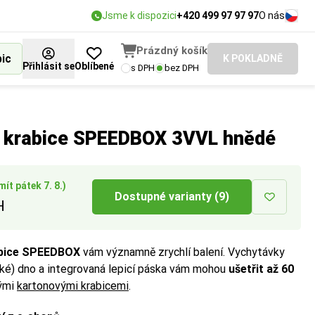
Jsme k dispozici
+420 499 97 97 97
O nás
Prázdný košík
bic
K POKLADNĚ
Přihlásit se
Oblíbené
s DPH
bez DPH
pedice.
í krabice SPEEDBOX 3VVL hnědé
ít pátek 7. 8.)
Dostupné varianty (9)
H
abice SPEEDBOX
vám významně zrychlí balení. Vychytávky
ké) dno a integrovaná lepicí páska vám mohou
ušetřit až 60
nými
kartonovými krabicemi
.