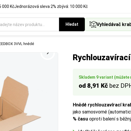
5 000 Kč
Jednorázová sleva 2% zbývá: 10 000 Kč
Vyhledávač kra
Hledat
ukci krabice, která nejlépe vyhovuje vašemu způsobu balení a ex
SPEEDBOX 3VVL hnědé
Rychlouzavírac
Skladem 9 variant (můžete m
od 8,91 Kč
bez DP
Hnědé rychlouzavírací kr
jako samosvorné (automatic
% času
oproti balení s běž