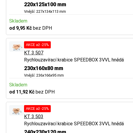
220x125x100 mm
Vnější: 227x134x113 mm
Skladem
od 9,95 Kč
bez DPH
AKCE až -25%
KT 3 507
Rychlouzavírací krabice SPEEDBOX 3VVL hnědá
230x160x80 mm
Vnější: 236x166x95 mm
Skladem
od 11,92 Kč
bez DPH
AKCE až -25%
KT 3 503
Rychlouzavírací krabice SPEEDBOX 3VVL hnědá
240x230x120 mm