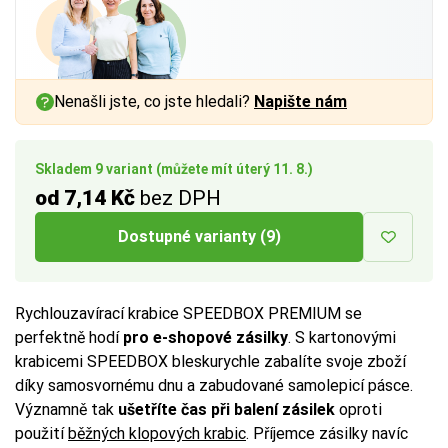
a vnitřním rozměrem až
a vnitřním rozměrem až
a vnitřním rozměrem až
1 cm
1 cm
1 cm
na každé straně.
na každé straně.
na každé straně.
Více tipů pro výběr správné krabice:
Více tipů pro výběr správné krabice:
Více tipů pro výběr správné krabice:
Nenašli jste, co jste hledali?
Napište nám
BUTTON:
BUTTON:
BUTTON:
Jak vybrat krabici
Jak vybrat krabici
Jak vybrat krabici
Skladem 9 variant (můžete mít úterý 11. 8.)
od 7,14 Kč
bez DPH
Dostupné varianty (9)
Rychlouzavírací krabice SPEEDBOX PREMIUM se
perfektně hodí
pro e-shopové zásilky
. S kartonovými
krabicemi SPEEDBOX bleskurychle zabalíte svoje zboží
díky samosvornému dnu a zabudované samolepicí pásce.
Významně tak
ušetříte čas při balení zásilek
oproti
použití
běžných klopových krabic
. Příjemce zásilky navíc