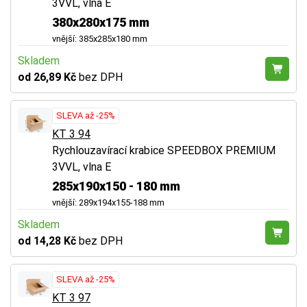
3VVL, vlna E
380x280x175 mm
vnější: 385x285x180 mm
Skladem
od 26,89 Kč
bez DPH
SLEVA až -25%
KT 3 94
Rychlouzavírací krabice SPEEDBOX PREMIUM
3VVL, vlna E
285x190x150 - 180 mm
vnější: 289x194x155-188 mm
Skladem
od 14,28 Kč
bez DPH
SLEVA až -25%
KT 3 97