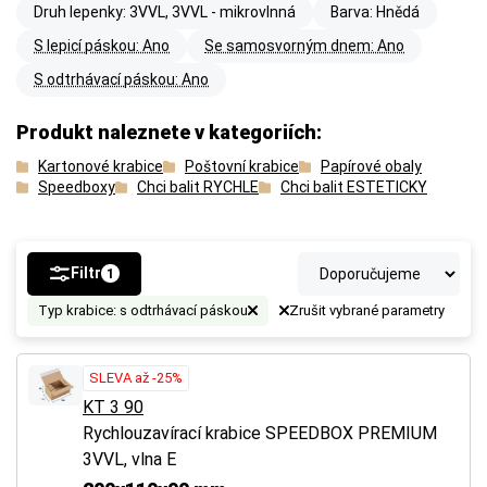
Druh lepenky: 3VVL, 3VVL - mikrovlnná
Barva: Hnědá
S lepicí páskou: Ano
Se samosvorným dnem: Ano
S odtrhávací páskou: Ano
Produkt naleznete v kategoriích:
Kartonové krabice
Poštovní krabice
Papírové obaly
Speedboxy
Chci balit RYCHLE
Chci balit ESTETICKY
Filtr
1
Typ krabice: s odtrhávací páskou
Zrušit vybrané parametry
SLEVA až -25%
KT 3 90
Rychlouzavírací krabice SPEEDBOX PREMIUM
3VVL, vlna E