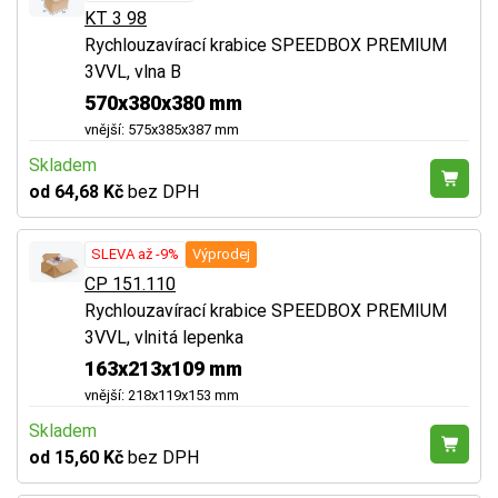
KT 3 98
Rychlouzavírací krabice SPEEDBOX PREMIUM
3VVL, vlna B
570x380x380 mm
vnější: 575x385x387 mm
Skladem
od 64,68 Kč
bez DPH
SLEVA až -9%
Výprodej
CP 151.110
Rychlouzavírací krabice SPEEDBOX PREMIUM
3VVL, vlnitá lepenka
163x213x109 mm
vnější: 218x119x153 mm
Skladem
od 15,60 Kč
bez DPH