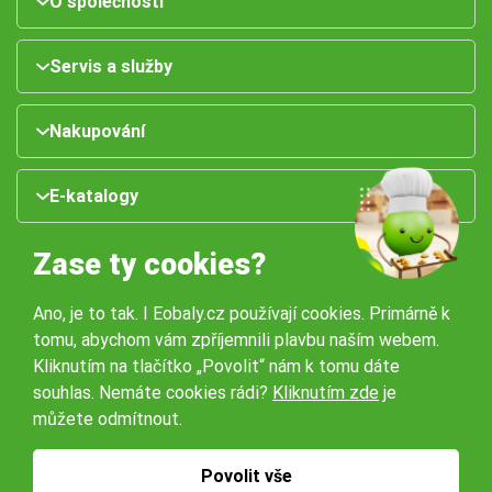
O společnosti
Servis a služby
Nakupování
E-katalogy
Zase ty cookies?
Ano, je to tak. I Eobaly.cz používají cookies. Primárně k
tomu, abychom vám zpříjemnili plavbu naším webem.
Kliknutím na tlačítko „Povolit“ nám k tomu dáte
souhlas. Nemáte cookies rádi?
Kliknutím zde
je
Naše pobočky:
můžete odmítnout.
Obchodní podmínky
Ochrana osobníchů údajů
Povolit vše