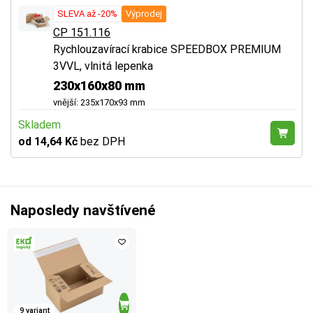
SLEVA až -20%
Výprodej
CP 151.116
Rychlouzavírací krabice SPEEDBOX PREMIUM
3VVL, vlnitá lepenka
230x160x80 mm
vnější: 235x170x93 mm
Skladem
od 14,64 Kč
bez DPH
Naposledy navštívené
9 variant