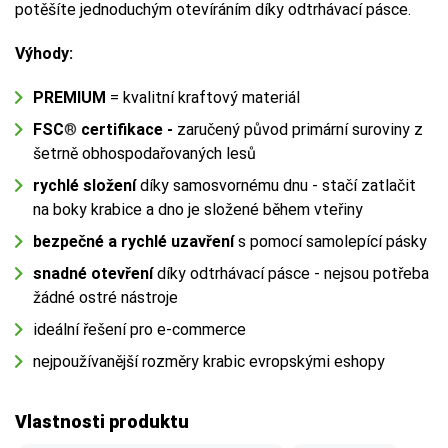
potěšíte jednoduchým otevíráním díky odtrhávací pásce.
Výhody:
PREMIUM
= kvalitní kraftový materiál
FSC
®
certifikace -
zaručený původ primární suroviny z
šetrně obhospodařovaných lesů
rychlé složení
díky samosvornému dnu - stačí zatlačit
na boky krabice a dno je složené během vteřiny
bezpečné a rychlé uzavření
s pomocí samolepící pásky
snadné otevření
díky odtrhávací pásce - nejsou potřeba
žádné ostré nástroje
ideální řešení pro e-commerce
nejpoužívanější rozměry krabic evropskými eshopy
Vlastnosti produktu