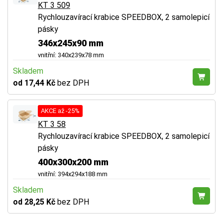
KT 3 509
Rychlouzavírací krabice SPEEDBOX, 2 samolepicí
pásky
346x245x90 mm
vnitřní: 340x239x78 mm
Skladem
od 17,44 Kč
bez DPH
AKCE až -25%
KT 3 58
Rychlouzavírací krabice SPEEDBOX, 2 samolepicí
pásky
400x300x200 mm
vnitřní: 394x294x188 mm
Skladem
od 28,25 Kč
bez DPH