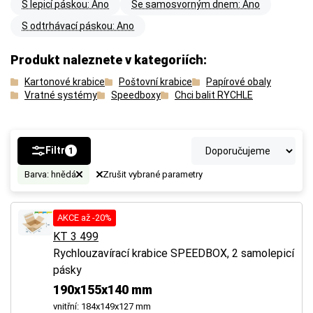
S lepicí páskou: Ano
Se samosvorným dnem: Ano
S odtrhávací páskou: Ano
Produkt naleznete v kategoriích:
Kartonové krabice
Poštovní krabice
Papírové obaly
Vratné systémy
Speedboxy
Chci balit RYCHLE
Filtr
1
Barva: hnědá
Zrušit vybrané parametry
AKCE až -20%
KT 3 499
Rychlouzavírací krabice SPEEDBOX, 2 samolepicí
pásky
190x155x140 mm
vnitřní: 184x149x127 mm