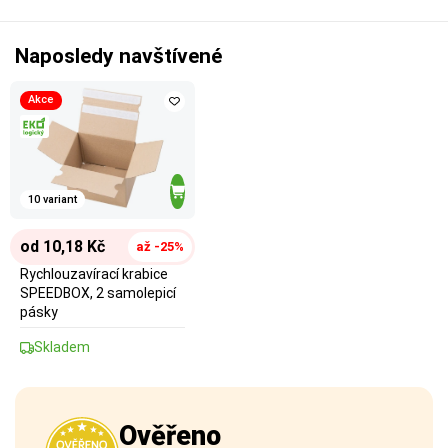
Naposledy navštívené
Akce
10 variant
od 10,18 Kč
až -25%
Rychlouzavírací krabice
SPEEDBOX, 2 samolepicí
pásky
Skladem
Ověřeno