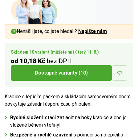
a vnitřním rozměrem až
a vnitřním rozměrem až
a vnitřním rozměrem až
1 cm
1 cm
1 cm
na každé straně.
na každé straně.
na každé straně.
Více tipů pro výběr správné krabice:
Více tipů pro výběr správné krabice:
Více tipů pro výběr správné krabice:
Nenašli jste, co jste hledali?
Napište nám
BUTTON:
BUTTON:
BUTTON:
Jak vybrat krabici
Jak vybrat krabici
Jak vybrat krabici
Skladem 10 variant (můžete mít úterý 11. 8.)
od 10,18 Kč
bez DPH
Dostupné varianty (10)
Krabice s lepicím páskem a skládacím samosvorným dnem
poskytuje zásadní úsporu času při balení.
Rychlé složení
: stačí zatlačit na boky krabice a dno je
složené během vteřiny!
Bezpečné a rychlé uzavření
s pomocí samolepicího