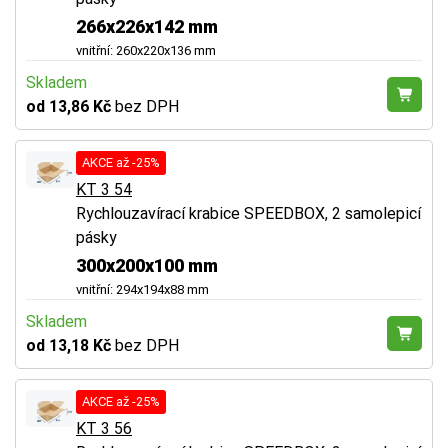
266x226x142 mm
vnitřní: 260x220x136 mm
Skladem
od 13,86 Kč
bez DPH
AKCE až -25%
KT 3 54
Rychlouzavírací krabice SPEEDBOX, 2 samolepicí
pásky
300x200x100 mm
vnitřní: 294x194x88 mm
Skladem
od 13,18 Kč
bez DPH
AKCE až -25%
KT 3 56