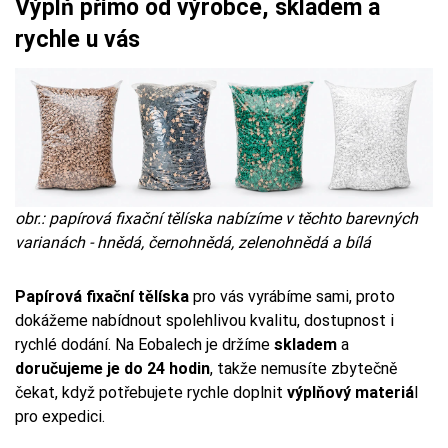
Výplň přímo od výrobce, skladem a
rychle u vás
obr.: papírová fixační tělíska nabízíme v těchto barevných
varianách - hnědá, černohnědá, zelenohnědá a bílá
Papírová fixační tělíska
pro vás vyrábíme sami, proto
dokážeme nabídnout spolehlivou kvalitu, dostupnost i
rychlé dodání. Na Eobalech je držíme
skladem
a
doručujeme je do 24 hodin
, takže nemusíte zbytečně
čekat, když potřebujete rychle doplnit
výplňový materiá
l
pro expedici.