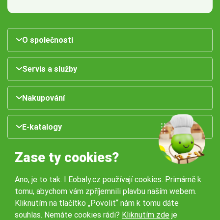
O společnosti
Servis a služby
Nakupování
E-katalogy
Zase ty cookies?
Ano, je to tak. I Eobaly.cz používají cookies. Primárně k
tomu, abychom vám zpříjemnili plavbu naším webem.
Kliknutím na tlačítko „Povolit“ nám k tomu dáte
souhlas. Nemáte cookies rádi?
Kliknutím zde
je
Naše pobočky: