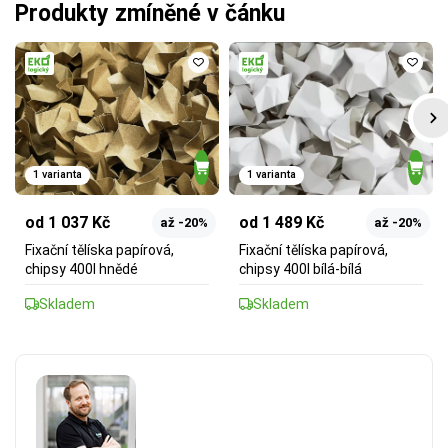
Produkty zmíněné v čánku
1 varianta
1 varianta
od 1 037 Kč
od 1 489 Kč
až -20%
až -20%
Fixační tělíska papírová,
Fixační tělíska papírová,
chipsy 400l hnědé
chipsy 400l bílá-bílá
Skladem
Skladem