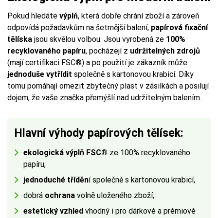
Pokud hledáte
výplň
, která dobře chrání zboží a zároveň
odpovídá požadavkům na šetrnější balení,
papírová fixační
tělíska
jsou skvělou volbou. Jsou vyrobená ze
100%
recyklovaného papíru
, pocházejí z
udržitelných zdrojů
(mají certifikaci FSC®) a po použití je zákazník může
jednoduše vytřídit
společně s kartonovou krabicí. Díky
tomu pomáhají omezit zbytečný plast v zásilkách a posilují
dojem, že vaše značka přemýšlí nad udržitelným balením.
Hlavní výhody papírových tělísek:
ekologická výplň FSC®
ze 100% recyklovaného
papíru,
jednoduché tříděn
í společně s kartonovou krabicí,
dobrá
ochrana
volně uloženého zboží,
estetický vzhled
vhodný i pro dárkové a prémiové