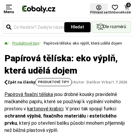
0
Menu
Přihlásit se
Oblíbené
Košík
Dle rozměrů
Hledat
Produktové tipy
Papírová tělíska: eko výplň, která udělá dojem
Papírová tělíska: eko výplň,
která udělá dojem
Zpět na články
/
Autor: Dalibor Vrba
/
1.7.2026
PRODUKTOVÉ TIPY
Papírová fixační tělíska
jsou drobné kousky pravidelně
mačkaného papíru, které se používají k vyplnění volného
prostoru v
kartonové krabici
. V praxi tak spojují funkci
ochranné výplně
,
fixačního materiálu
i
estetického
prvku
, který po otevření balíku působí mnohem příjemněji
než běžná plastová výplň.