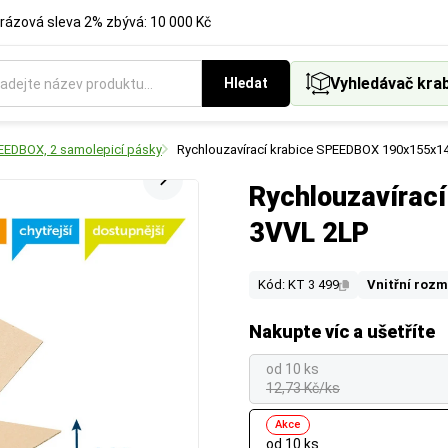
rázová sleva 2% zbývá: 10 000 Kč
Vyhledávač kra
Hledat
PEEDBOX, 2 samolepicí pásky
Rychlouzavírací krabice SPEEDBOX 190x155x1
Rychlouzavírac
3VVL 2LP
Kód: KT 3 499
Vnitřní rozm
Nakupte víc a ušetříte
od 10 ks
12,73 Kč/ks
Akce
od 10 ks