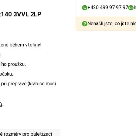
+420 499 97 97 97
i
x140 3VVL 2LP
Nenašli jste, co jste hl
ožené během vteřiny!
.
ího proužku
.
 pásku
.
při přepravě (krabice musí
ů
.
 rozměry pro paletizaci