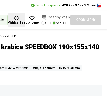
Jsme k dispozici
+420 499 97 97 97
O nás
Prázdný košík
bic
K POKLADNĚ
Přihlásit se
Oblíbené
s DPH
bez DPH
40 3VVL 2LP
í krabice SPEEDBOX 190x155x140
ěr:
184x149x127 mm
Vnější rozměr:
190x155x140 mm