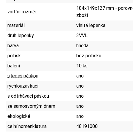
184x149x127 mm - porovne
vnitřní rozměr:
zboží
materiál
vlnitá lepenka
druh lepenky
3VVL
barva
hnědá
potisk
bez potisku
balení
10 ks
s lepicí páskou
ano
rychlouzavírací
ano
s odtrhávací páskou
ano
se samosvorným dnem
ano
ekologické
ano
celní nomenklatura
48191000