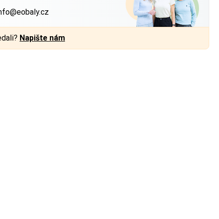
nfo@eobaly.cz
edali?
Napište nám