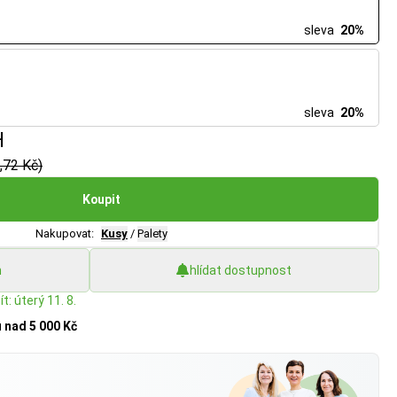
sleva
20%
sleva
20%
H
,72 Kč)
Koupit
Nakupovat:
Kusy
/
Palety
h
hlídat dostupnost
t: úterý 11. 8.
u
nad 5 000 Kč
?