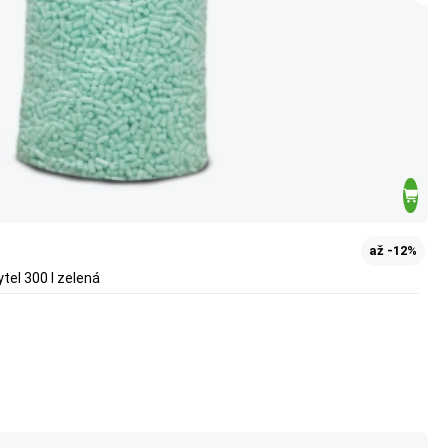
až -12%
ytel 300 l zelená