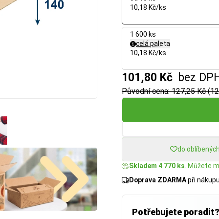
10,18 Kč/ks
1 600 ks
celá paleta
10,18 Kč/ks
101,80 Kč
bez DP
Původní cena: 127,25 Kč (12
do oblíbenýc
Skladem 4 770 ks
. Můžete mí
Doprava ZDARMA
při nákup
Potřebujete poradit