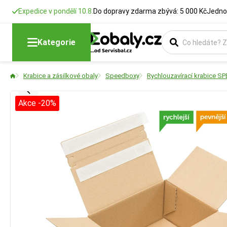
Expedice v pondělí 10.8.
Do dopravy zdarma zbývá: 5 000 Kč
Jedno
Kategorie
Krabice a zásilkové obaly
Speedboxy
Rychlouzavírací krabice S
Akce -20%