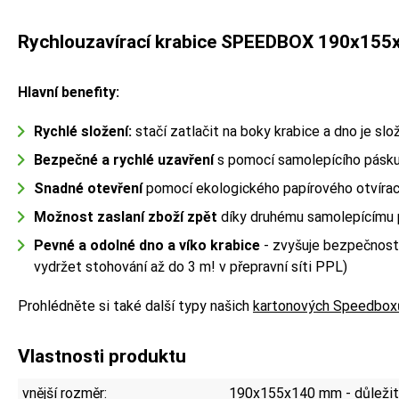
Rychlouzavírací krabice SPEEDBOX 190x155
Hlavní benefity:
Rychlé složení
:
stačí zatlačit na boky krabice a dno je sl
Bezpečné a rychlé uzavření
s pomocí samolepícího pásku
Snadné otevření
pomocí ekologického papírového otvírac
Možnost zaslaní zboží zpět
díky druhému samolepícímu
Pevné a odolné
dno a víko krabice
- zvyšuje bezpečnost 
vydržet stohování až do 3 m! v přepravní síti PPL)
Prohlédněte si také další typy našich
kartonových Speedbox
Vlastnosti produktu
vnější rozměr:
190x155x140 mm - důležité