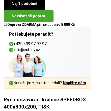
Najít podobné
Nezávazně poptat
Doprava ZDARMA
při nákupu
nad 5 000 Kč
Potřebujete poradit?
+420 499 97 97 97
info@eobaly.cz
Nenašli jste, co jste hledali?
Napište nám
Rychlouzavírací krabice SPEEDBOX
400x300x200, TISK