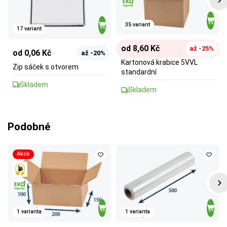
35 variant
17 variant
od 8,60 Kč
až -25%
od 0,06 Kč
až -20%
Kartonová krabice 5VVL
Zip sáček s otvorem
standardní
Skladem
Skladem
Podobné
Akce
1 varianta
1 varianta