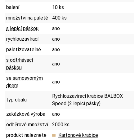
balení
10 ks
množství na paletě
400 ks
s lepicí páskou
ano
rychlouzavírací
ano
paletizovatelné
ano
s odtrhávací
ano
páskou
se samosvorným
ano
dnem
Rychlouzavírací krabice BALBOX
typ obalu
Speed (2 lepicí pásky)
zakázková výroba
ano
odběrové množství
2000 ks
produkt naleznete
Kartonové krabice