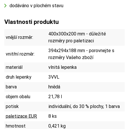
dodáváno v plochém stavu
Vlastnosti produktu
400x300x200 mm - důležité
vnější rozměr:
rozměry pro paletizaci
394x294x188 mm - porovnejte s
vnitřní rozměr:
rozměry Vašeho zboží
materiál
vlnitá lepenka
druh lepenky
3VVL
barva
hnědá
objem obalu
21,78 l
potisk
individuální, do 30 % plochy, 1 barva
paletizace EUR
8 ks
hmotnost
0,421 kg