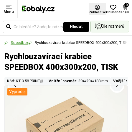
0
Menu
Přihlásit se
Oblíbené
Košík
Dle rozměrů
Hledat
baly
Speedboxy
Rychlouzavírací krabice SPEEDBOX 400x300x200, TISK
Rychlouzavírací krabice
SPEEDBOX 400x300x200, TISK
Kód: KT 3 58 PRINT
Vnitřní rozměr:
394x294x188 mm
Vnější ro
Výprodej