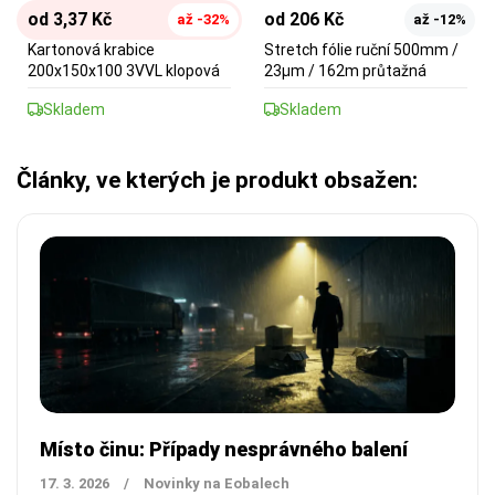
od 3,37 Kč
od 206 Kč
až -32%
až -12%
Kartonová krabice
Stretch fólie ruční 500mm /
200x150x100 3VVL klopová
23µm / 162m průtažná
Skladem
Skladem
Články, ve kterých je produkt obsažen:
Místo činu: Případy nesprávného balení
17. 3. 2026
/
Novinky na Eobalech