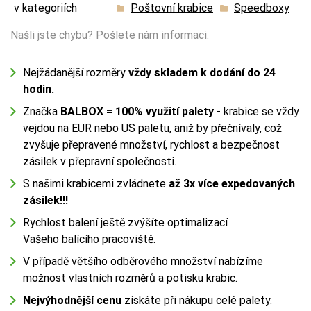
v kategoriích
Poštovní krabice
Speedboxy
Našli jste chybu?
Pošlete nám informaci.
Nejžádanější rozměry
vždy skladem k dodání do 24
hodin.
Značka
BALBOX
= 100% využití palety
- krabice se vždy
vejdou na EUR nebo US paletu, aniž by přečnívaly, což
zvyšuje přepravené množství, rychlost a bezpečnost
zásilek v přepravní společnosti.
S našimi krabicemi zvládnete
až 3x více expedovaných
zásilek!!!
Rychlost balení ještě zvýšíte optimalizací
Vašeho
balícího pracoviště
.
V případě většího odběrového množství nabízíme
možnost vlastních rozměrů a
potisku krabic
.
Nejvýhodnější cenu
získáte při nákupu celé palety.