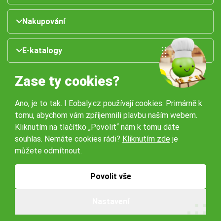
Nakupování
E-katalogy
Zase ty cookies?
Ano, je to tak. I Eobaly.cz používají cookies. Primárně k
tomu, abychom vám zpříjemnili plavbu naším webem.
Kliknutím na tlačítko „Povolit“ nám k tomu dáte
souhlas. Nemáte cookies rádi?
Kliknutím zde
je
Naše pobočky:
můžete odmítnout.
Obchodní podmínky
Ochrana osobníchů údajů
Povolit vše
Nastavení
© 2026 Servisbal Obaly s.r.o. Všechna práva vyhrazena.